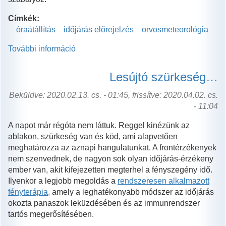
kapcsolatosan
Címkék:
óraátállítás
időjárás előrejelzés
orvosmeteorológia
További információ
Egy
órával
kevesebbet
Lesújtó szürkeség…
alhatunk
tartalommal
Beküldve: 2020.02.13. cs. - 01:45, frissítve: 2020.04.02. cs.
kapcsolatosan
- 11:04
A napot már régóta nem láttuk. Reggel kinézünk az
ablakon, szürkeség van és köd, ami alapvetően
meghatározza az aznapi hangulatunkat. A frontérzékenyek
nem szenvednek, de nagyon sok olyan időjárás-érzékeny
ember van, akit kifejezetten megterhel a fényszegény idő.
Ilyenkor a legjobb megoldás a
rendszeresen alkalmazott
fényterápia
,
amely a leghatékonyabb módszer az időjárás
okozta panaszok leküzdésében és az immunrendszer
tartós megerősítésében.