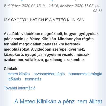
Beküldve: 2020.06.15. h. - 14:16, frissítve: 2020.11.05. cs. -
08:11
ÍGY GYÓGYULHAT ÖN IS A METEO KLINIKÁN
Az alábbi videókban megnézheti, hogyan gyógyultak
pácienseink a Meteo Klinikán. Mindannyian régóta
fennálló megoldatlan panaszaikra kerestek
megoldásokat. A videóban szerepel gyermek,
középkorú, nyugdíjas, egyetemi vezető, műszaki
szakember, vállalkozó, gazdasági szakember.
Címkék:
meteo klinika
orvosmeteorológia
humánmeteorológia
időjárás
fronthatás
További információ
Megoldás
a
megoldatlan
A Meteo Klinikán a pénz nem állhat
panaszaira