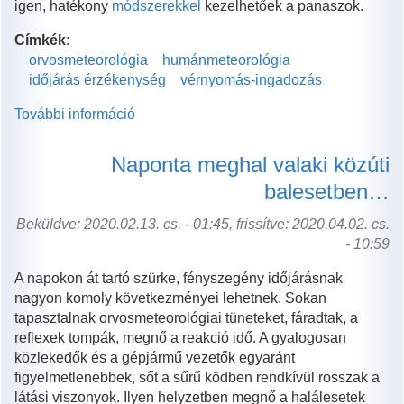
igen, hatékony
módszerekkel
kezelhetőek a panaszok.
Címkék:
orvosmeteorológia
humánmeteorológia
időjárás érzékenység
vérnyomás-ingadozás
További információ
A
vérnyomás
ellensége:
Naponta meghal valaki közúti
a
balesetben…
nagy
napi
Beküldve: 2020.02.13. cs. - 01:45, frissítve: 2020.04.02. cs.
hőingás
- 10:59
tartalommal
kapcsolatosan
A napokon át tartó szürke, fényszegény időjárásnak
nagyon komoly következményei lehetnek. Sokan
tapasztalnak orvosmeteorológiai tüneteket, fáradtak, a
reflexek tompák, megnő a reakció idő. A gyalogosan
közlekedők és a gépjármű vezetők egyaránt
figyelmetlenebbek, sőt a sűrű ködben rendkívül rosszak a
látási viszonyok. Ilyen helyzetben megnő a halálesetek