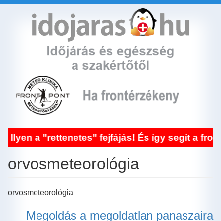
Ugrás
a
tartalomra
 "rettenetes" fejfájás! És így segít a frontérzé
orvosmeteorológia
orvosmeteorológia
Megoldás a megoldatlan panaszaira