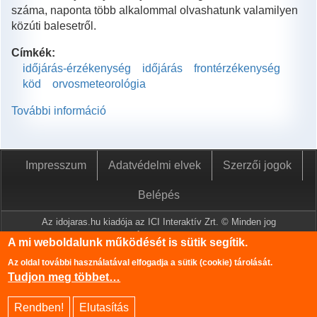
száma, naponta több alkalommal olvashatunk valamilyen
közúti balesetről.
Címkék:
időjárás-érzékenység
időjárás
frontérzékenység
köd
orvosmeteorológia
További információ
Naponta
meghal
valaki
közúti
Impresszum
Adatvédelmi elvek
Szerzői jogok
balesetben…
tartalommal
Belépés
kapcsolatosan
Az idojaras.hu kiadója az ICI Interaktív Zrt. © Minden jog
fenntartva.
A mi weboldalunk működését is sütik segítik.
A www.idojaras.hu oldalon megjelenő tartalmakat a szerzői jogról
Az oldal további használatával elfogadja a sütik (cookie) tárolását.
szóló 1999. évi LXXVI. törvény értelmében az ICI Interaktív Zrt
Tudjon meg többet…
írásos engedélye nélkül tilos lemásolni és közzétenni.
Az oldalon található információk szerkesztéséhez az Országos
Rendben!
Elutasítás
Meteorológiai Szolgálat adatbázisa is felhasználásra került.