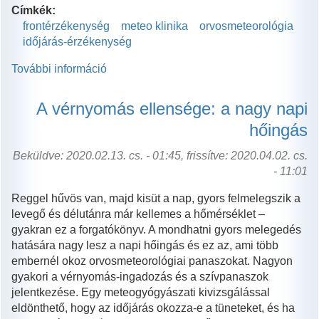
Címkék:
frontérzékenység
meteo klinika
orvosmeteorológia
időjárás-érzékenység
További információ
Megterhelő
frontérzékenység!
tartalommal
A vérnyomás ellensége: a nagy napi
kapcsolatosan
hőingás
Beküldve: 2020.02.13. cs. - 01:45, frissítve: 2020.04.02. cs.
- 11:01
Reggel hűvös van, majd kisüt a nap, gyors felmelegszik a
levegő és délutánra már kellemes a hőmérséklet –
gyakran ez a forgatókönyv. A mondhatni gyors melegedés
hatására nagy lesz a napi hőingás és ez az, ami több
embernél okoz orvosmeteorológiai panaszokat. Nagyon
gyakori a vérnyomás-ingadozás és a szívpanaszok
jelentkezése. Egy meteogyógyászati kivizsgálással
eldönthető, hogy az időjárás okozza-e a tüneteket, és ha