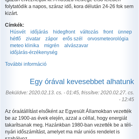
folytatódik a napos, száraz idő, kora délután 24-26 fok sem
kizárt.
Címkék:
Húsvét
időjárás
hidegfront
változás
front
ünnep
hétfő
zivatar
zápor
erős szél
orvosmeteorológia
meteo klinika
migrén
alvászavar
időjárás-érzékenység
További információ
A
KIJÁRÁSI
KORLÁTOZÁS
Egy órával kevesebbet alhatunk
ELLENÉRE
NEM
Beküldve: 2020.02.13. cs. - 01:45, frissítve: 2020.02.27. cs.
MARAD
- 12:45
EL
Az óraátállítást elsőként az Egyesült Államokban vezették
A
be az 1900-as évek elején, azzal a céllal, hogy energiát
HÚSVÉTI
takarítsanak meg. Hazánkban 1980-ban vezették be a téli-
LOCSOLÁS!
nyári időszámítást, amelyet ma már uniós rendelet is
tartalommal
szabályoz.