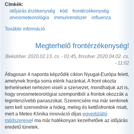
Címkék:
időjárás érzékenység
köd
frontérzékenység
orvosmeteorológia
immunrendszer
influenza
További információ
Lesújtó
szürkeség…
tartalommal
Megterhelő frontérzékenység!
kapcsolatosan
Beküldve: 2020.02.13. cs. - 01:45, frissítve: 2020.04.02. cs.
- 11:02
Átlagosan 4 naponta képződik ciklon Nyugat-Európa felett,
amelynek frontja sorra elérik hazánkat. A front okozta
terheléseket nehezen viseli a szervezet, mondhatjuk azt is,
hogy orvosmeteorológiai szempontból a frontok okozzák a
legintenzívebb panaszokat. Szerencsére ma már senkinek
sem kell szenvednie a hideg, meleg és kettősfrontok miatt,
mert a Meteo Klinika innováció díjas
egyedülálló
módszereive
l
ma már hatékonyan kezelhetőek az időjárás
eredetű tünetek.