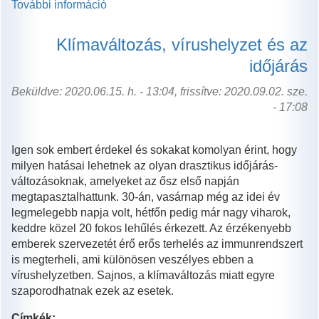
További információ
A
Meteo
Klinikán
Klímaváltozás, vírushelyzet és az
a
időjárás
pénz
nem
Beküldve: 2020.06.15. h. - 13:04, frissítve: 2020.09.02. sze.
állhat
- 17:08
gyógyulása
útjába
tartalommal
Igen sok embert érdekel és sokakat komolyan érint, hogy
kapcsolatosan
milyen hatásai lehetnek az olyan drasztikus időjárás-
változásoknak, amelyeket az ősz első napján
megtapasztalhattunk. 30-án, vasárnap még az idei év
legmelegebb napja volt, hétfőn pedig már nagy viharok,
keddre közel 20 fokos lehűlés érkezett. Az érzékenyebb
emberek szervezetét érő erős terhelés az immunrendszert
is megterheli, ami különösen veszélyes ebben a
vírushelyzetben. Sajnos, a klímaváltozás miatt egyre
szaporodhatnak ezek az esetek.
Címkék: