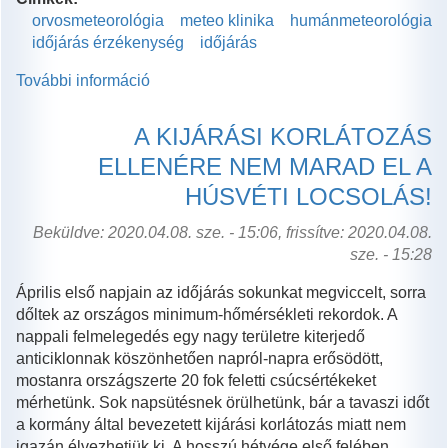
orvosmeteorológia
meteo klinika
humánmeteorológia
időjárás érzékenység
időjárás
További információ
Klímaváltozás,
vírushelyzet
és
A KIJÁRÁSI KORLÁTOZÁS
az
ELLENÉRE NEM MARAD EL A
időjárás
tartalommal
HÚSVÉTI LOCSOLÁS!
kapcsolatosan
Beküldve: 2020.04.08. sze. - 15:06, frissítve: 2020.04.08.
sze. - 15:28
Április első napjain az időjárás sokunkat megviccelt, sorra
dőltek az országos minimum-hőmérsékleti rekordok. A
nappali felmelegedés egy nagy területre kiterjedő
anticiklonnak köszönhetően napról-napra erősödött,
mostanra országszerte 20 fok feletti csúcsértékeket
mérhetünk. Sok napsütésnek örülhetünk, bár a tavaszi időt
a kormány által bevezetett kijárási korlátozás miatt nem
igazán élvezhetjük ki. A hosszú hétvége első felében