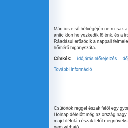
kettősfronti
hatás
terhel
tartalommal
kapcsolatosan
Március első hétvégéjén nem csak a 
anticiklon helyezkedik fölénk, és a 
Ráadásul erősödik a nappali felmeleg
hőmérő higanyszála.
Címkék:
időjárás előrejelzés
idő
További információ
Itt
az
igazi
tavasz!
tartalommal
kapcsolatosan
Csütörtök reggel észak felől egy gyo
Holnap délelőtt még az ország nagy r
majd délután észak felől megnöveksz
nem várható.