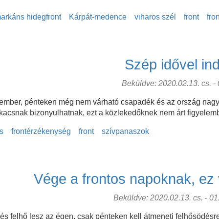
arkáns hidegfront
Kárpát-medence
viharos szél
front
fro
Szép idővel in
Beküldve: 2020.02.13. cs. - 0
vember, pénteken még nem várható csapadék és az ország nagy t
kacsnak bizonyulhatnak, ezt a közlekedőknek nem árt figyelem
s
frontérzékenység
front
szívpanaszok
Vége a frontos napoknak, ez 
Beküldve: 2020.02.13. cs. - 01:
s felhő lesz az égen, csak pénteken kell átmeneti felhősödésre