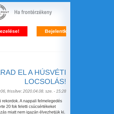
Bejelentkezés frontérzékenység kezelé
RAD EL A HÚSVÉTI
LOCSOLÁS!
06, frissítve: 2020.04.08. sze. - 15:28
i rekordok. A nappali felmelegedés
e 20 fok feletti csúcsértékeket
ozás miatt nem igazán élvezhetjük ki.