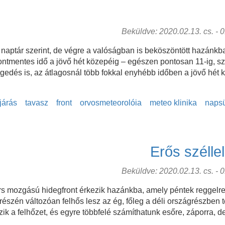
Beküldve: 2020.02.13. cs. - 01
naptár szerint, de végre a valóságban is beköszöntött hazánkba
frontmentes idő a jövő hét közepéig – egészen pontosan 11-ig, sz
edés is, az átlagosnál több fokkal enyhébb időben a jövő hét k
járás
tavasz
front
orvosmeteorolóia
meteo klinika
naps
Erős széllel
Beküldve: 2020.02.13. cs. - 01
rs mozgású hidegfront érkezik hazánkba, amely péntek reggelre 
észén változóan felhős lesz az ég, főleg a déli országrészben t
ik a felhőzet, és egyre többfelé számíthatunk esőre, záporra