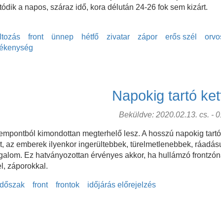
ódik a napos, száraz idő, kora délután 24-26 fok sem kizárt.
ltozás
front
ünnep
hétfő
zivatar
zápor
erős szél
orvo
zékenység
Napokig tartó ket
Beküldve: 2020.02.13. cs. - 01
szempontból kimondottan megterhelő lesz. A hosszú napokig tartó
t, az emberek ilyenkor ingerültebbek, türelmetlenebbek, ráadás
galom. Ez hatványozottan érvényes akkor, ha hullámzó frontzóna
l, záporokkal.
időszak
front
frontok
időjárás előrejelzés