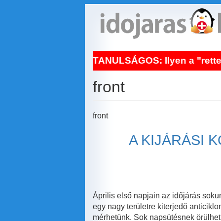
Ugrás
a
tartalomra
NAPI TANULSÁGOS: Ilyen a "rettenetes" fej
front
front
A KIJÁRÁSI 
Április első napjain az időjárás sok
egy nagy területre kiterjedő anticik
mérhetünk. Sok napsütésnek örülhetün