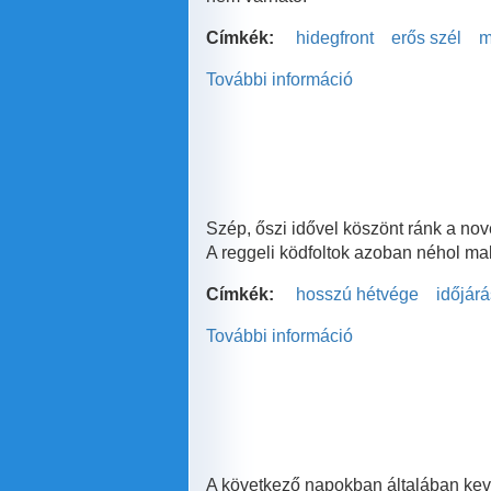
Címkék:
hidegfront
erős szél
m
További információ
Erős
széllel
érkezik
a
hidegfront
tartalommal
kapcsolatosan
Szép, őszi idővel köszönt ránk a no
A reggeli ködfoltok azoban néhol ma
Címkék:
hosszú hétvége
időjárá
További információ
Szép
idővel
indul
a
hosszú
hétvége
tartalommal
A következő napokban általában kevé