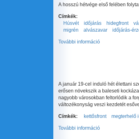
A hosszú hétvége első felében folytat
Címkék:
Húsvét
időjárás
hidegfront
vá
migrén
alvászavar
időjárás-ér
További információ
A
KIJÁRÁSI
KORLÁTOZÁS
ELLENÉRE
NEM
MARAD
EL
A január 19-cel induló hét élettani 
A
erősen növekszik a baleseti kockáza
HÚSVÉTI
nagyobb városokban feltorlódik a for
LOCSOLÁS!
változékonyság veszi kezdetét esőve
tartalommal
Címkék:
kettősfront
megterhelő 
kapcsolatosan
További információ
Napokig
tartó