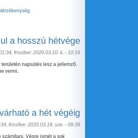
ntérzékenység
dul a hosszú hétvége
1:34, frissítve: 2020.03.10. k. - 10:16
erületén napsütés lesz a jellemző.
be venni.
várható a hét végéig
34, frissítve: 2020.03.18. sze. - 09:39
 számítani. Végre ismét a sok