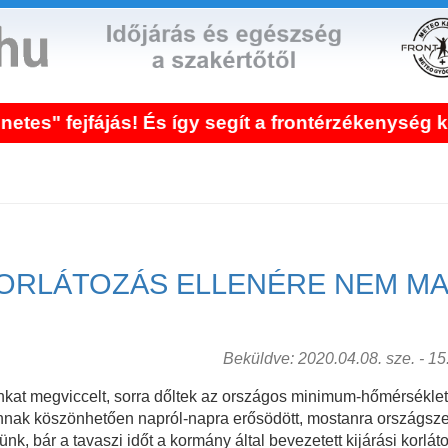
fájás! És így segít a frontérzékenység kezelése!
KORLÁTOZÁS ELLENÉRE NEM MA
Beküldve: 2020.04.08. sze. - 15:
unkat megviccelt, sorra dőltek az országos minimum-hőmérséklet
lonnak köszönhetően napról-napra erősödött, mostanra országszert
k, bár a tavaszi időt a kormány által bevezetett kijárási korlát