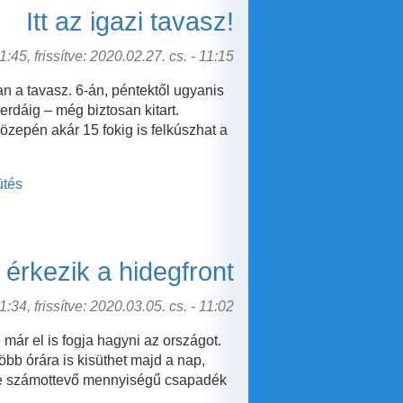
Itt az igazi tavasz!
:45, frissítve: 2020.02.27. cs. - 11:15
n a tavasz. 6-án, péntektől ugyanis
erdáig – még biztosan kitart.
özepén akár 15 fokig is felkúszhat a
ütés
 érkezik a hidegfront
:34, frissítve: 2020.03.05. cs. - 11:02
már el is fogja hagyni az országot.
öbb órára is kisüthet majd a nap,
, de számottevő mennyiségű csapadék