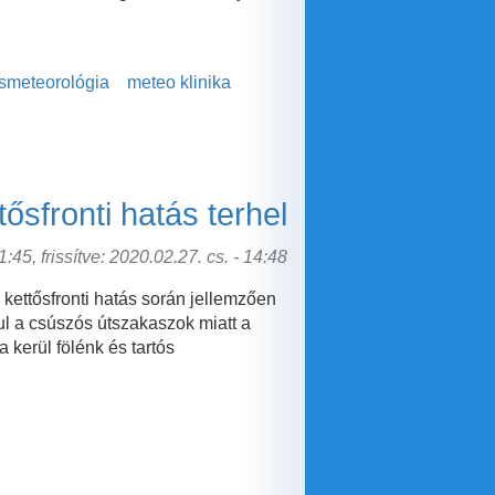
smeteorológia
meteo klinika
tősfronti hatás terhel
:45, frissítve: 2020.02.27. cs. - 14:48
 kettősfronti hatás során jellemzően
ul a csúszós útszakaszok miatt a
 kerül fölénk és tartós