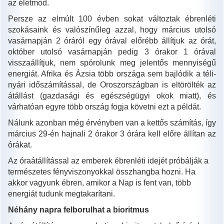
az életmód.
Persze az elmúlt 100 évben sokat változtak ébrenléti
szokásaink és valószínűleg azzal, hogy március utolsó
vasárnapján 2 óráról egy órával előrébb állítjuk az órát,
október utolsó vasárnapján pedig 3 órakor 1 órával
visszaállítjuk, nem spórolunk meg jelentős mennyiségű
energiát. Afrika és Ázsia több országa sem bajlódik a téli-
nyári időszámítással, de Oroszországban is eltörölték az
átállást (gazdasági és egészségügyi okok miatt), és
várhatóan egyre több ország fogja követni ezt a példát.
Nálunk azonban még érvényben van a kettős számítás, így
március 29-én hajnali 2 órakor 3 órára kell előre állítan az
órákat.
Az óraátállítással az emberek ébrenléti idejét próbálják a
természetes fényviszonyokkal összhangba hozni. Ha
akkor vagyunk ébren, amikor a Nap is fent van, több
energiát tudunk megtakarítani.
Néhány napra felborulhat a bioritmus