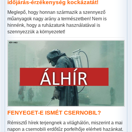
időjárás-érzékenység kockázatát!
Meglepő, hogy honnan származik a szennyező
műanyagok nagy arány a természetben! Nem is
hinnénk, hogy a ruházatunk használatával is
szennyezzük a környezetet!
FENYEGET-E ISMÉT CSERNOBIL?
Rémisztő hírek terjengnek a világhálón, miszerint a mai
napon a csernobili erdőtűz porfelhője elérheti hazánkat.