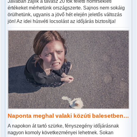
Javában zajlik a tavasz 20 fok feletti hőmrsékleti
értékeket mérhetünk országszerte. Sajnos nem sokáig
örülhetünk, ugyanis a jövő hét elején jeletős változás
jön! Az idei húsvéti locsolást az időjárás biztosítja!
Naponta meghal valaki közúti balesetben…
A napokon át tartó szürke, fényszegény időjárásnak
nagyon komoly következményei lehetnek. Sokan