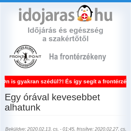
Ugrás
a
tartalomra
ran szédül?! És így segít a frontérzékenység k
Egy órával kevesebbet
alhatunk
Beküldve: 2020.02.13. cs. - 01:45, frissítve: 2020.02.27. cs.