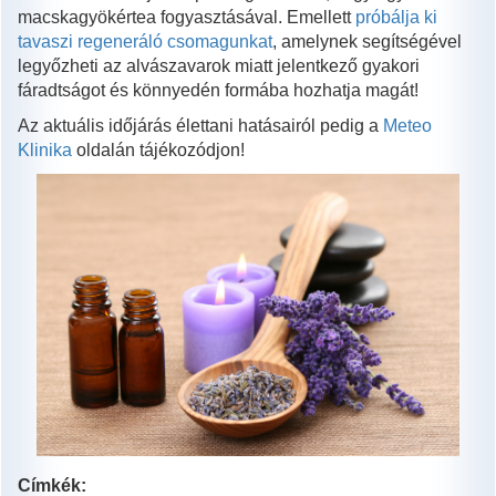
macskagyökértea fogyasztásával. Emellett
próbálja ki
tavaszi regeneráló csomagunkat
, amelynek segítségével
legyőzheti az alvászavarok miatt jelentkező gyakori
fáradtságot és könnyedén formába hozhatja magát!
Az aktuális időjárás élettani hatásairól pedig a
Meteo
Klinika
oldalán tájékozódjon!
Címkék: