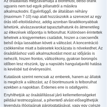
Az óraátállítás megzavarhatja a bioritmust, belső óránk
ugyanis nem tud egyik pillanatról a másikra
alkalmazkodni. Egyénfüggő, de általában néhány
(maximum 7-10) nap alatt hozzászokik a szervezet az egy
órás idő-eltolódáshoz, addig azonban fáradékonyabbak
lehetünk, alvászavarokat tapasztalhatunk és átmenetileg
az étkezések időpontja is felborulhat. Különösen érintettek
lehetnek a kisgyermekes családok, hiszen a csecsemők
belső órája lassabban követi a változást. A koncentráció
csökkenése miatt a balesetek kockázata is növekedhet. Az
óraátálláshoz való alkalmazkodást most az időjárás is
nehezíti, hiszen frontos, változékony, gyakran borongós
időben lesz részünk, így a napsütés hangulatjavító hatása
is kevésbé tud érvényesülni.
Kutatások szerint nemcsak az emberek, hanem az állatok
is megérzik a változást, az ő bioritmusunk is felborulhat
ezekben a napokban. Érdemes erre is odafigyelni.
Enyhíthetjük az óraátállítással járó kellemetlenségeket
például testmozgással, a pihentető alvást elősegíthetjük
levendula illóolajának párologtatásával, vagy egy csésze