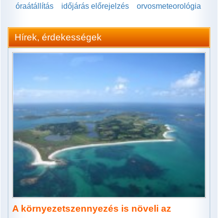
óraátállítás
időjárás előrejelzés
orvosmeteorológia
Hírek, érdekességek
A környezetszennyezés is növeli az