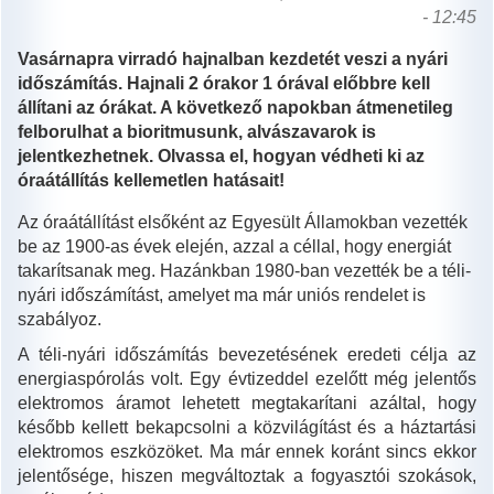
- 12:45
Vasárnapra virradó hajnalban kezdetét veszi a nyári
időszámítás. Hajnali 2 órakor 1 órával előbbre kell
állítani az órákat. A következő napokban átmenetileg
felborulhat a bioritmusunk, alvászavarok is
jelentkezhetnek. Olvassa el, hogyan védheti ki az
óraátállítás kellemetlen hatásait!
Az óraátállítást elsőként az Egyesült Államokban vezették
be az 1900-as évek elején, azzal a céllal, hogy energiát
takarítsanak meg. Hazánkban 1980-ban vezették be a téli-
nyári időszámítást, amelyet ma már uniós rendelet is
szabályoz.
A téli-nyári időszámítás bevezetésének eredeti célja az
energiaspórolás volt. Egy évtizeddel ezelőtt még jelentős
elektromos áramot lehetett megtakarítani azáltal, hogy
később kellett bekapcsolni a közvilágítást és a háztartási
elektromos eszközöket. Ma már ennek koránt sincs ekkor
jelentősége, hiszen megváltoztak a fogyasztói szokások,