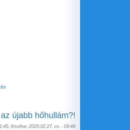
zés
 az újabb hőhullám?!
:45, frissítve: 2020.02.27. cs. - 09:48