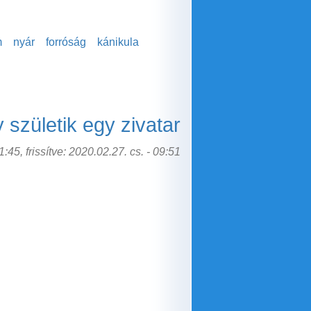
m
nyár
forróság
kánikula
y születik egy zivatar
:45, frissítve: 2020.02.27. cs. - 09:51