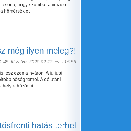
em csoda, hogy szombatra virradó
 a hőmérséklet!
sz még ilyen meleg?!
:45, frissítve: 2020.02.27. cs. - 15:55
 lesz ezen a nyáron. A júliusi
ltebb hőség terhel. A délutáni
s helyre húzódni.
tősfronti hatás terhel