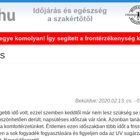
n! Így segített a frontérzékenység kezelése!
és
Beküldve: 2020.02.13. cs. - 01
gebb idő volt, ezzel szemben keddtől már nem lesz szükség se 
köszönhetően derült, napsütéses időszak vár ránk. Azonban taná
a komfortérzetünket. Érdemes ezen időszakban több időt a friss 
en a sok fogyadék fogyasztására és figyeljen oda az UV sugárzá