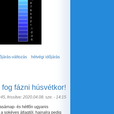
őjárás-változás
hétvégi időjárás
fog fázni húsvétkor!
45, frissítve: 2020.04.08. sze. - 14:15
vasárnap- és hétfőn ugyanis
a sokéves átlagtól, hajnalra pedig