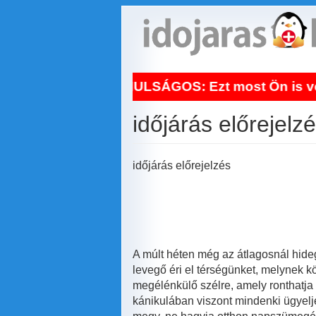
Ugrás
a
tartalomra
NAPI TANULSÁGOS: Ezt most Ön is vegye komolya
időjárás előrejelz
időjárás előrejelzés
A múlt héten még az átlagosnál hide
levegő éri el térségünket, melynek 
megélénkülő szélre, amely ronthatja 
kánikulában viszont mindenki ügyelj