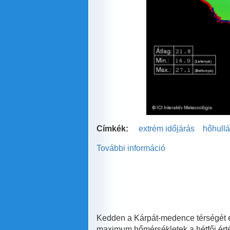
Címkék:
extrém időjárás
hőhull
További információ
Érkezik
az
újabb
hőhullám?!
tartalommal
kapcsolatosan
Kedden a Kárpát-medence térségét e
maximum hőmérsékletek a hétfői ért