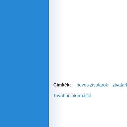
Címkék:
heves zivatarok
zivatar
További információ
Így
születik
egy
zivatar
tartalommal
kapcsolatosan