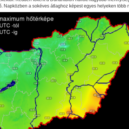
gő. Napközben a sokéves átlaghoz képest egyes helyeken több m