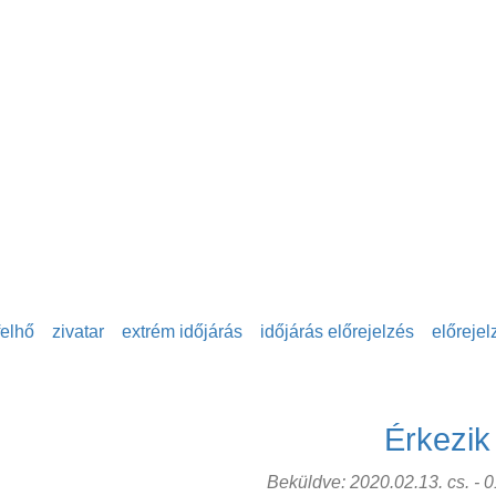
felhő
zivatar
extrém időjárás
időjárás előrejelzés
előrejel
Érkezik
Beküldve: 2020.02.13. cs. - 01