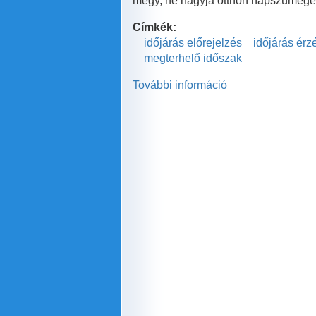
megy, ne hagyja otthon napszümegét
Címkék:
időjárás előrejelzés
időjárás ér
megterhelő időszak
További információ
Újra
itt
a
kánikula
tartalommal
kapcsolatosan