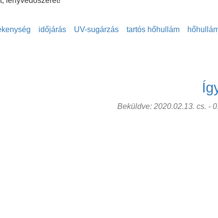
, fényvédőszerét!
zékenység
időjárás
UV-sugárzás
tartós hőhullám
hőhullá
Íg
Beküldve: 2020.02.13. cs. - 01