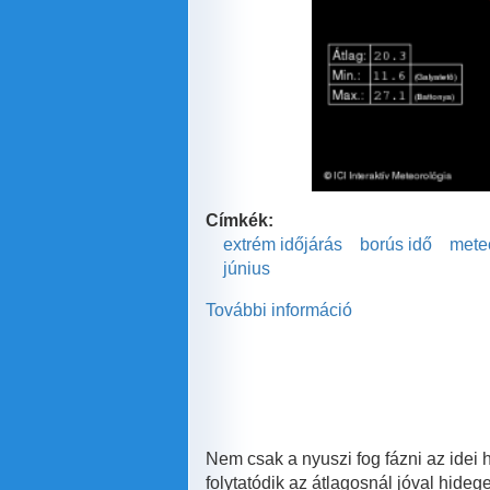
Címkék:
extrém időjárás
borús idő
mete
június
További információ
Hűvös
júniusi
napok
tartalommal
kapcsolatosan
Nem csak a nyuszi fog fázni az idei 
folytatódik az átlagosnál jóval hid