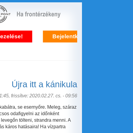
Bejelentkezés frontérzékenység kezelésé
Újra itt a kánikula
:45, frissítve: 2020.02.27. cs. - 09:56
kabátra, se esernyőre. Meleg, száraz
csos odafigyelni az időnként
levegőn tölteni, strandra menni. A
s káros hatásaira! Ha vízpartra