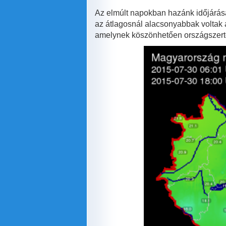
Az elmúlt napokban hazánk időjárását
az átlagosnál alacsonyabbak voltak a
amelynek köszönhetően országszerte