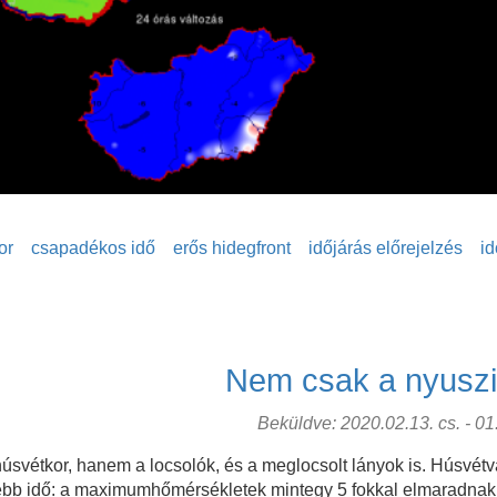
or
csapadékos idő
erős hidegfront
időjárás előrejelzés
id
Nem csak a nyuszi 
Beküldve: 2020.02.13. cs. - 01:
húsvétkor, hanem a locsolók, és a meglocsolt lányok is. Húsvét
egebb idő: a maximumhőmérsékletek mintegy 5 fokkal elmaradnak 