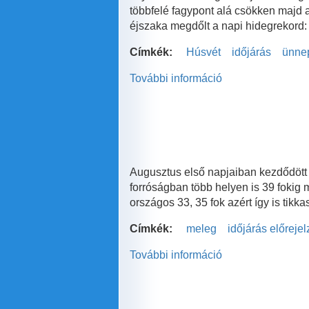
többfelé fagypont alá csökken majd 
éjszaka megdőlt a napi hidegrekord:
Címkék:
Húsvét
időjárás
ünne
További információ
Nem
csak
a
nyuszi
fog
fázni
húsvétkor!
Augusztus első napjaiban kezdődött a
tartalommal
forróságban több helyen is 39 fokig 
kapcsolatosan
országos 33, 35 fok azért így is tik
Címkék:
meleg
időjárás előreje
További információ
Meddig
lesz
még
ilyen