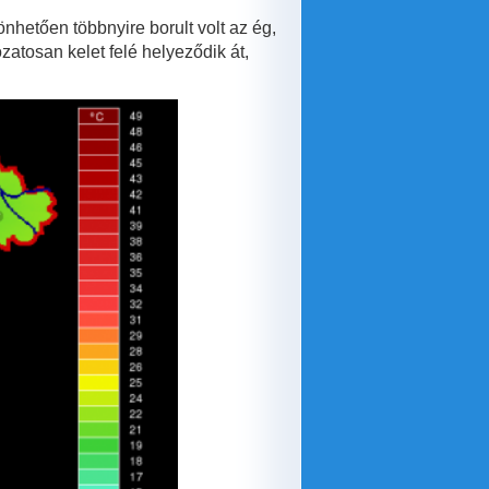
nhetően többnyire borult volt az ég,
atosan kelet felé helyeződik át,