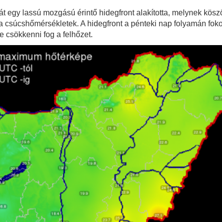
 egy lassú mozgású érintő hidegfront alakította, melynek köszö
 csúcshőmérsékletek. A hidegfront a pénteki nap folyamán fokoz
 csökkenni fog a felhőzet.