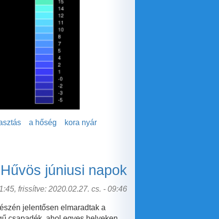
asztás
a hőség
kora nyár
Hűvös júniusi napok
:45, frissítve: 2020.02.27. cs. - 09:46
észén jelentősen elmaradtak a
gű csapadék, ahol egyes helyeken