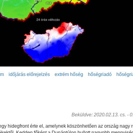
ám
időjárás előrejelzés
extrém hőség
hőségriadó
hőségri
Beküldve: 2020.02.13. cs. - 01
gy hidegfront érte el, amelynek köszönhetően az ország nagy r
ékektől. Kedden főként a Dunántúlon hullott nagyobb mennyisé