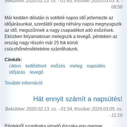
Beküldve: 2020.02.13. cs. - 01:45, frissítve: 2020.03.03. k. -
kapcsolatosan
08:58
Már kedden délután is sokfelé napos idő jellemezte az
időjárásunkat, szerdától pedig néhány napra megnyugszik
az idő, megszűnnek a nagy csapadékot adó esőzések.
Eközben folyamatosan melegszik a levegő, pénteken az
ország nagy részén már 25 fok körüli
csúcshőmérsékletekre számíthatunk.
Címkék:
ciklon
kettősfront
esőzés
meleg
napsütés
időjárás
levegő
További információ
Végre
javul
az
Hát ennyit számít a napsütés!
idő
tartalommal
Beküldve: 2020.02.13. cs. - 01:34, frissítve: 2020.03.05. cs.
kapcsolatosan
- 11:19
Péntekről szombatra virradó éjszaka egy gyenge