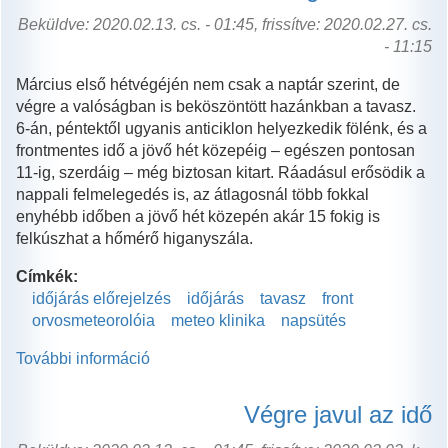
Beküldve: 2020.02.13. cs. - 01:45, frissítve: 2020.02.27. cs.
- 11:15
Március első hétvégéjén nem csak a naptár szerint, de
végre a valóságban is beköszöntött hazánkban a tavasz.
6-án, péntektől ugyanis anticiklon helyezkedik fölénk, és a
frontmentes idő a jövő hét közepéig – egészen pontosan
11-ig, szerdáig – még biztosan kitart. Ráadásul erősödik a
nappali felmelegedés is, az átlagosnál több fokkal
enyhébb időben a jövő hét közepén akár 15 fokig is
felkúszhat a hőmérő higanyszála.
Címkék:
időjárás előrejelzés
időjárás
tavasz
front
orvosmeteorolóia
meteo klinika
napsütés
További információ
Itt
az
igazi
Végre javul az idő
tavasz!
tartalommal