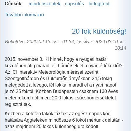
Címkék:
mindenszentek
napsütés
hidegfront
További információ
Derű
és
ború
20 fok különbség!
november
első
Beküldve: 2020.02.13. cs. - 01:34, frissítve: 2020.03.10. k. -
napján
10:14
tartalommal
2015. november 8. Ki hinné, hogy a nyugati határ
kapcsolatosan
közelében alig maradt el hőmérséklet a nyári értékektől?
Az ICI Interaktív Meteorológia mérései szerint
Szentgotthárdon és Bükfürdőn árnyékban 24,5 fokig
melegedett a levegő, fél fokkal maradt el a nyári napot
jelző 25 foktól. Közben Budapesten csaknem 130 éves
melegrekord dőlt meg: 20,0 fokos csúcshőmérsékletet
regisztráltak.
Közben a keleten lakók fáztak: az egész napos köd
hatására Aggteleken mindössze 6 fokot mértünk délután -
azaz majdnem 20 fokos különbség uralkodott