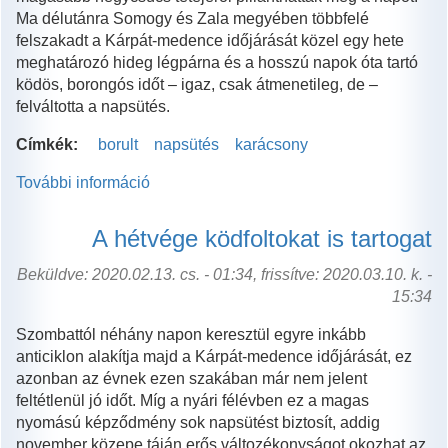
Ma délutánra Somogy és Zala megyében többfelé
felszakadt a Kárpát-medence időjárását közel egy hete
meghatározó hideg légpárna és a hosszú napok óta tartó
ködös, borongós időt – igaz, csak átmenetileg, de –
felváltotta a napsütés.
Címkék:
borult
napsütés
karácsony
További információ
Borúra
derű
a
A hétvége ködfoltokat is tartogat
Dunántúlon
tartalommal
Beküldve: 2020.02.13. cs. - 01:34, frissítve: 2020.03.10. k. -
kapcsolatosan
15:34
Szombattól néhány napon keresztül egyre inkább
anticiklon alakítja majd a Kárpát-medence időjárását, ez
azonban az évnek ezen szakában már nem jelent
feltétlenül jó időt. Míg a nyári félévben ez a magas
nyomású képződmény sok napsütést biztosít, addig
november közepe táján erős változékonyságot okozhat az