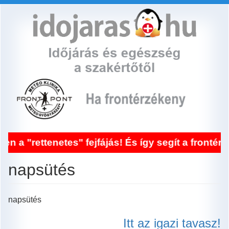
Ugrás
a
tartalomra
ttenetes" fejfájás! És így segít a frontérzéken
napsütés
napsütés
Itt az igazi tavasz!