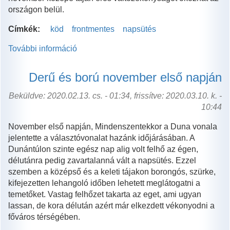
országon belül.
Címkék:
köd
frontmentes
napsütés
További információ
A
hétvége
ködfoltokat
Derű és ború november első napján
is
tartogat
Beküldve: 2020.02.13. cs. - 01:34, frissítve: 2020.03.10. k. -
tartalommal
10:44
kapcsolatosan
November első napján, Mindenszentekkor a Duna vonala
jelentette a választóvonalat hazánk időjárásában. A
Dunántúlon szinte egész nap alig volt felhő az égen,
délutánra pedig zavartalanná vált a napsütés. Ezzel
szemben a középső és a keleti tájakon borongós, szürke,
kifejezetten lehangoló időben lehetett meglátogatni a
temetőket. Vastag felhőzet takarta az eget, ami ugyan
lassan, de kora délután azért már elkezdett vékonyodni a
főváros térségében.