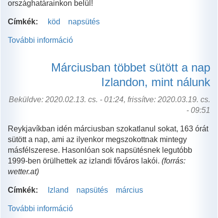
országhatárainkon belül!
Címkék:
köd
napsütés
További információ
20
fok
különbség!
Márciusban többet sütött a nap
tartalommal
Izlandon, mint nálunk
kapcsolatosan
Beküldve: 2020.02.13. cs. - 01:24, frissítve: 2020.03.19. cs.
- 09:51
Reykjavíkban idén márciusban szokatlanul sokat, 163 órát
sütött a nap, ami az ilyenkor megszokottnak mintegy
másfélszerese. Hasonlóan sok napsütésnek legutóbb
1999-ben örülhettek az izlandi főváros lakói.
(forrás:
wetter.at)
Címkék:
Izland
napsütés
március
További információ
Márciusban