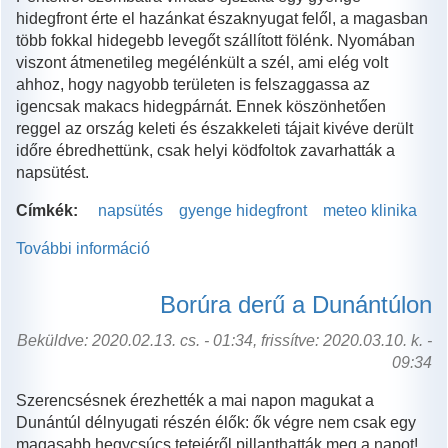
hidegfront érte el hazánkat északnyugat felől, a magasban
több fokkal hidegebb levegőt szállított fölénk. Nyomában
viszont átmenetileg megélénkült a szél, ami elég volt
ahhoz, hogy nagyobb területen is felszaggassa az
igencsak makacs hidegpárnát. Ennek köszönhetően
reggel az ország keleti és északkeleti tájait kivéve derült
időre ébredhettünk, csak helyi ködfoltok zavarhatták a
napsütést.
Címkék:
napsütés
gyenge hidegfront
meteo klinika
További információ
Hát
ennyit
számít
Borúra derű a Dunántúlon
a
napsütés!
Beküldve: 2020.02.13. cs. - 01:34, frissítve: 2020.03.10. k. -
tartalommal
09:34
kapcsolatosan
Szerencsésnek érezhették a mai napon magukat a
Dunántúl délnyugati részén élők: ők végre nem csak egy
magasabb hegycsúcs tetejéről pillanthatták meg a napot!