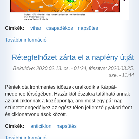
Címkék:
vihar
csapadékos
napsütés
További információ
Viharos
hétkezdet
Nyugat-
Rétegfelhőzet zárta el a napfény útját
Európában
tartalommal
Beküldve: 2020.02.13. cs. - 01:24, frissítve: 2020.03.25.
kapcsolatosan
sze. - 11:44
Péntek óta frontmentes időszak uralkodik a Kárpát-
medence térségében. Hazánktól északra található annak
az anticiklonnak a középpontja, ami most egy pár nap
szünetet engedélyez az egész télen jellemző gyakori front-
és ciklonátvonulások között.
Címkék:
anticiklon
napsütés
További információ
Rétegfelhőzet