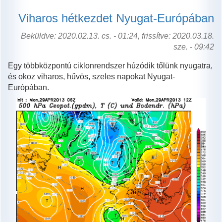
többet
sütött
Viharos hétkezdet Nyugat-Európában
a
nap
Beküldve: 2020.02.13. cs. - 01:24, frissítve: 2020.03.18.
Izlandon,
sze. - 09:42
mint
Egy többközpontú ciklonrendszer húzódik tőlünk nyugatra,
nálunk
és okoz viharos, hűvös, szeles napokat Nyugat-
tartalommal
Európában.
kapcsolatosan