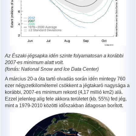
Az Északi-jégsapka idén szinte folyamatosan a korábbi
2007-es minimum alatt volt.
(forrás:
National Snow and Ice Data Center)
A március 20-a óta tartó olvadás során idén mintegy 760
ezer négyzetkilométerrel csökkent a jégtakaró nagysága a
korábbi, 2007-es minimum rekord (4,17 millió km2) alá.
Ezzel jelenleg alig fele akkora területet (kb. 55%) fed jég,
mint a 1979-2010 közötti időszakban átlagosan borított.