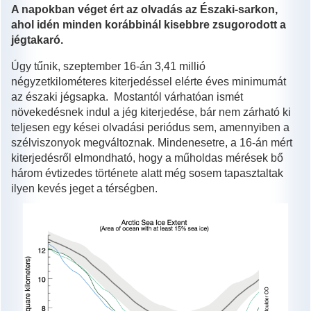
A napokban véget ért az olvadás az Északi-sarkon,
ahol idén minden korábbinál kisebbre zsugorodott a
jégtakaró.
Úgy tűnik, szeptember 16-án 3,41 millió
négyzetkilométeres kiterjedéssel elérte éves minimumát
az északi jégsapka. Mostantól várhatóan ismét
növekedésnek indul a jég kiterjedése, bár nem zárható ki
teljesen egy kései olvadási periódus sem, amennyiben a
szélviszonyok megváltoznak. Mindenesetre, a 16-án mért
kiterjedésről elmondható, hogy a műholdas mérések bő
három évtizedes története alatt még sosem tapasztaltak
ilyen kevés jeget a térségben.