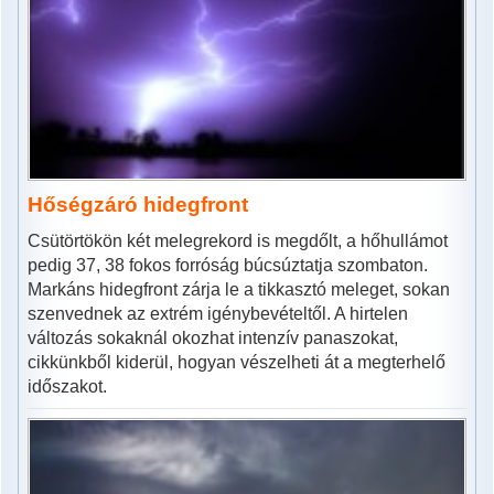
Hőségzáró hidegfront
Csütörtökön két melegrekord is megdőlt, a hőhullámot
pedig 37, 38 fokos forróság búcsúztatja szombaton.
Markáns hidegfront zárja le a tikkasztó meleget, sokan
szenvednek az extrém igénybevételtől. A hirtelen
változás sokaknál okozhat intenzív panaszokat,
cikkünkből kiderül, hogyan vészelheti át a megterhelő
időszakot.