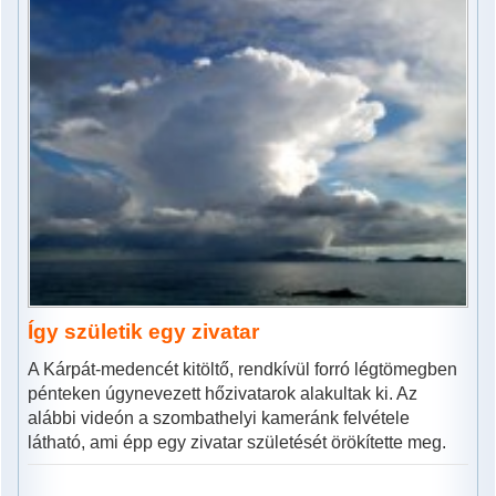
Így születik egy zivatar
A Kárpát-medencét kitöltő, rendkívül forró légtömegben
pénteken úgynevezett hőzivatarok alakultak ki. Az
alábbi videón a szombathelyi kameránk felvétele
látható, ami épp egy zivatar születését örökítette meg.