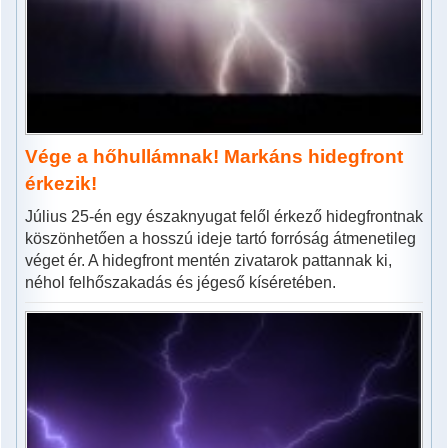
Vége a hőhullámnak! Markáns hidegfront
érkezik!
Július 25-én egy északnyugat felől érkező hidegfrontnak
köszönhetően a hosszú ideje tartó forróság átmenetileg
véget ér. A hidegfront mentén zivatarok pattannak ki,
néhol felhőszakadás és jégeső kíséretében.