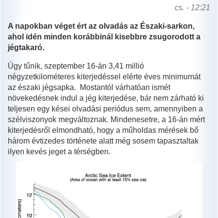
cs. - 12:21
A napokban véget ért az olvadás az Északi-sarkon,
ahol idén minden korábbinál kisebbre zsugorodott a
jégtakaró.
Úgy tűnik, szeptember 16-án 3,41 millió
négyzetkilométeres kiterjedéssel elérte éves minimumát
az északi jégsapka. Mostantól várhatóan ismét
növekedésnek indul a jég kiterjedése, bár nem zárható ki
teljesen egy kései olvadási periódus sem, amennyiben a
szélviszonyok megváltoznak. Mindenesetre, a 16-án mért
kiterjedésről elmondható, hogy a műholdas mérések bő
három évtizedes története alatt még sosem tapasztaltak
ilyen kevés jeget a térségben.