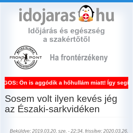
Ugrás
a
tartalomra
n is aggódik a hőhullám miatt! Így segít a fro
Sosem volt ilyen kevés jég
az Északi-sarkvidéken
Beküldve: 2019.03.20. sze. - 22:34, frissítve: 2020.03.26.