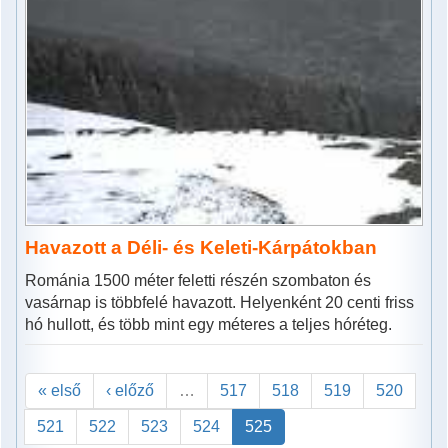
Havazott a Déli- és Keleti-Kárpátokban
Románia 1500 méter feletti részén szombaton és
vasárnap is többfelé havazott. Helyenként 20 centi friss
hó hullott, és több mint egy méteres a teljes hóréteg.
« első
‹ előző
…
517
518
519
520
521
522
523
524
525