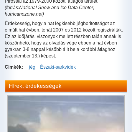
Pirossal az 1979-2000 közötti átlagos terület.
(forrás:National Snow and Ice Data Center;
hurricanozone.net)
Érdekesség, hogy a hat legkisebb jégborítottságot az
elmúlt hat évben, tehát 2007 és 2012 között regisztrálták.
Ez az időjárási viszonyok mellett részben talán annak is
köszönhető, hogy az olvadás vége ebben a hat évben
gyakran 3-8 nappal később állt be a korábbi átlaghoz
(szeptember 13.) képest.
Címkék:
jég
Északi-sarkvidék
Hírek, érdekességek