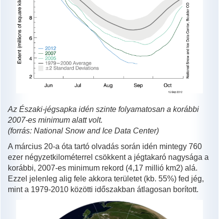
Az Északi-jégsapka idén szinte folyamatosan a korábbi
2007-es minimum alatt volt.
(forrás:
National Snow and Ice Data Center)
A március 20-a óta tartó olvadás során idén mintegy 760
ezer négyzetkilométerrel csökkent a jégtakaró nagysága a
korábbi, 2007-es minimum rekord (4,17 millió km2) alá.
Ezzel jelenleg alig fele akkora területet (kb. 55%) fed jég,
mint a 1979-2010 közötti időszakban átlagosan borított.