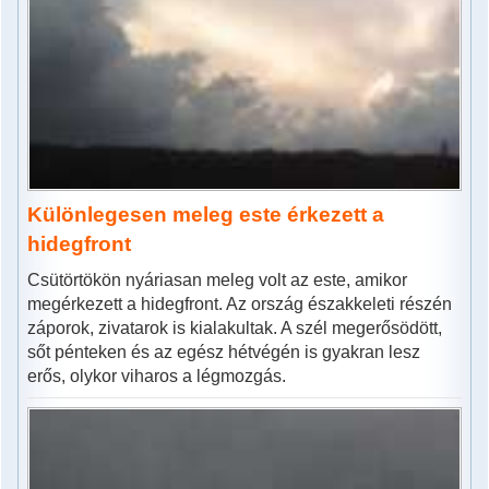
Különlegesen meleg este érkezett a
hidegfront
Csütörtökön nyáriasan meleg volt az este, amikor
megérkezett a hidegfront. Az ország északkeleti részén
záporok, zivatarok is kialakultak. A szél megerősödött,
sőt pénteken és az egész hétvégén is gyakran lesz
erős, olykor viharos a légmozgás.