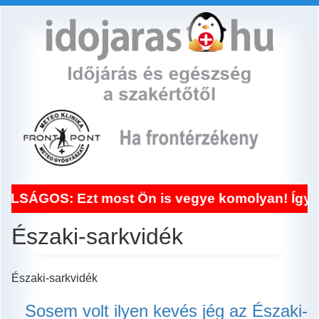
Ugrás
a
tartalomra
SÁGOS: Ezt most Ön is vegye komolyan! Így seg
Északi-sarkvidék
Északi-sarkvidék
Sosem volt ilyen kevés jég az Északi-