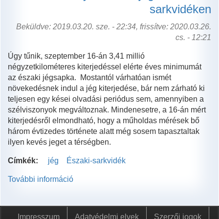
sarkvidéken
Beküldve: 2019.03.20. sze. - 22:34, frissítve: 2020.03.26.
cs. - 12:21
Úgy tűnik, szeptember 16-án 3,41 millió
négyzetkilométeres kiterjedéssel elérte éves minimumát
az északi jégsapka. Mostantól várhatóan ismét
növekedésnek indul a jég kiterjedése, bár nem zárható ki
teljesen egy kései olvadási periódus sem, amennyiben a
szélviszonyok megváltoznak. Mindenesetre, a 16-án mért
kiterjedésről elmondható, hogy a műholdas mérések bő
három évtizedes története alatt még sosem tapasztaltak
ilyen kevés jeget a térségben.
Címkék:
jég
Északi-sarkvidék
További információ
Sosem
volt
ilyen
kevés
Impresszum
Adatvédelmi elvek
Szerzői jogok