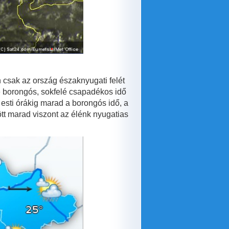
n csak az ország északnyugati felét
te borongós, sokfelé csapadékos idő
esti órákig marad a borongós idő, a
ött marad viszont az élénk nyugatias