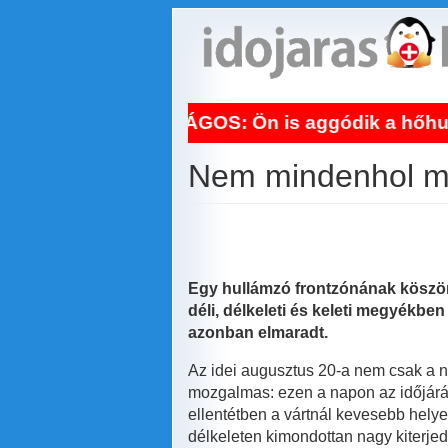
Ugrás
a
tartalomra
SÁGOS: Ön is aggódik a hőhullám miatt! Így seg
Nem mindenhol ma
Egy hullámzó frontzónának köszönh
déli, délkeleti és keleti megyékben
azonban elmaradt.
Az idei augusztus 20-a nem csak a n
mozgalmas: ezen a napon az időjárás
ellentétben a vártnál kevesebb helyen
délkeleten kimondottan nagy kiterjed