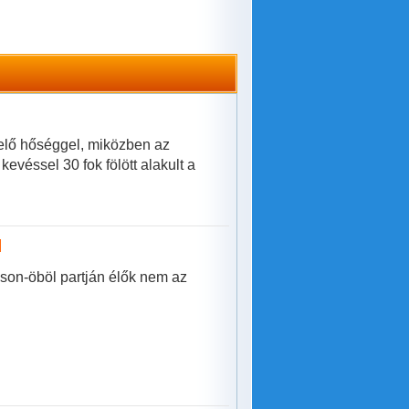
selő hőséggel, miközben az
evéssel 30 fok fölött alakult a
l
on-öböl partján élők nem az