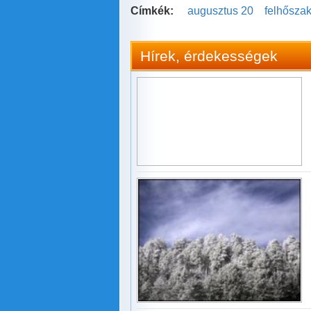
Címkék:
augusztus 20
felhősza
Hírek, érdekességek