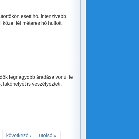
örtökön esett hó. Intenzívebb
özel fél méteres hó hullott.
dők legnagyobb áradása vonul le
ek lakóhelyét is veszélyezteti.
következő ›
utolsó »