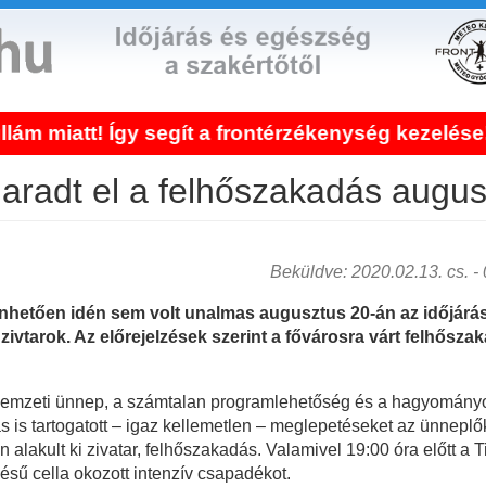
ít a frontérzékenység kezelése!
Bejel
radt el a felhőszakadás augus
Beküldve: 2020.02.13. cs. - 0
etően idén sem volt unalmas augusztus 20-án az időjárás. 
 zivtarok. Az előrejelzések szerint a fővárosra várt felhősza
emzeti ünnep, a számtalan programlehetőség és a hagyományos e
 is tartogatott – igaz kellemetlen – meglepetéseket az ünneplő
 alakult ki zivatar, felhőszakadás. Valamivel 19:00 óra előtt a T
ésű cella okozott intenzív csapadékot.