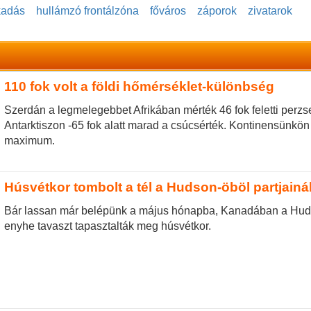
kadás
hullámzó frontálzóna
főváros
záporok
zivatarok
110 fok volt a földi hőmérséklet-különbség
Szerdán a legmelegebbet Afrikában mérték 46 fok feletti perz
Antarktiszon -65 fok alatt marad a csúcsérték. Kontinensünkön k
maximum.
Húsvétkor tombolt a tél a Hudson-öböl partjainá
Bár lassan már belépünk a május hónapba, Kanadában a Huds
enyhe tavaszt tapasztalták meg húsvétkor.