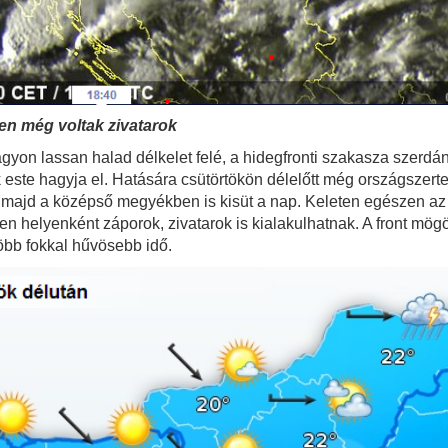
ten még voltak zivatarok
gyon lassan halad délkelet felé, a hidegfronti szakasza szerdá
ök este hagyja el. Hatására csütörtökön délelőtt még országszer
 majd a középső megyékben is kisüt a nap. Keleten egészen az 
en helyenként záporok, zivatarok is kialakulhatnak. A front mög
több fokkal hűvösebb idő.