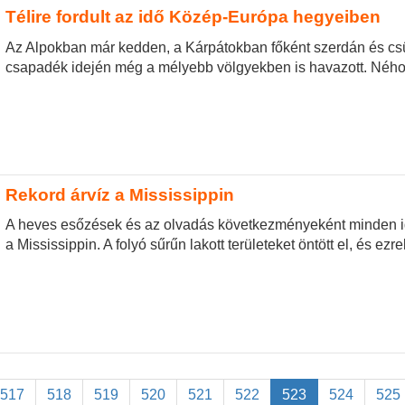
Télire fordult az idő Közép-Európa hegyeiben
Az Alpokban már kedden, a Kárpátokban főként szerdán és csüt
csapadék idején még a mélyebb völgyekben is havazott. Néhol k
Rekord árvíz a Mississippin
A heves esőzések és az olvadás következményeként minden i
a Mississippin. A folyó sűrűn lakott területeket öntött el, és ezr
517
518
519
520
521
522
523
524
525