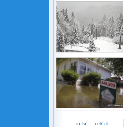
« első
‹ előző
…