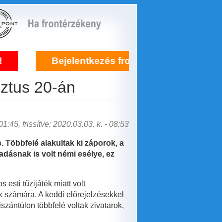
entkezés frontérzékenység kezelésére itt!
ztus 20-án
1:45, frissítve: 2020.03.03. k. - 08:53
Többfelé alakultak ki záporok, a
kadásnak is volt némi esélye, ez
sti tűzijáték miatt volt
k számára. A keddi előrejelzésekkel
iszántúlon többfelé voltak zivatarok,