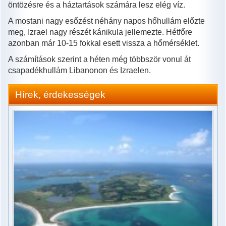
öntözésre és a háztartások számára lesz elég víz.
A mostani nagy esőzést néhány napos hőhullám előzte
meg, Izrael nagy részét kánikula jellemezte. Hétfőre
azonban már 10-15 fokkal esett vissza a hőmérséklet.
A számítások szerint a héten még többször vonul át
csapadékhullám Libanonon és Izraelen.
Hírek, érdekességek