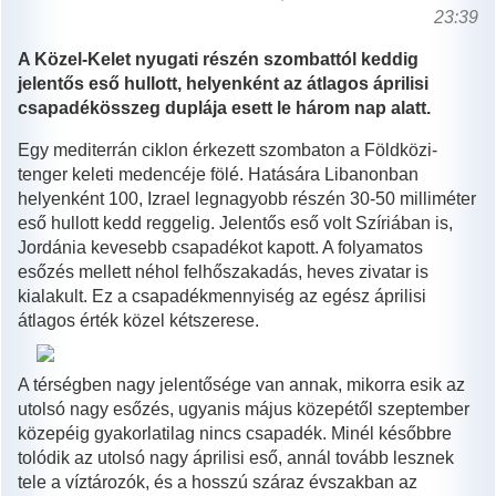
23:39
A Közel-Kelet nyugati részén szombattól keddig
jelentős eső hullott, helyenként az átlagos áprilisi
csapadékösszeg duplája esett le három nap alatt.
Egy mediterrán ciklon érkezett szombaton a Földközi-
tenger keleti medencéje fölé. Hatására Libanonban
helyenként 100, Izrael legnagyobb részén 30-50 milliméter
eső hullott kedd reggelig. Jelentős eső volt Szíriában is,
Jordánia kevesebb csapadékot kapott. A folyamatos
esőzés mellett néhol felhőszakadás, heves zivatar is
kialakult. Ez a csapadékmennyiség az egész áprilisi
átlagos érték közel kétszerese.
A térségben nagy jelentősége van annak, mikorra esik az
utolsó nagy esőzés, ugyanis május közepétől szeptember
közepéig gyakorlatilag nincs csapadék. Minél későbbre
tolódik az utolsó nagy áprilisi eső, annál tovább lesznek
tele a víztározók, és a hosszú száraz évszakban az