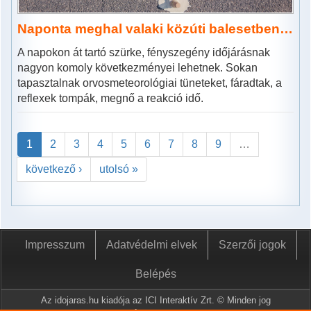
Naponta meghal valaki közúti balesetben…
A napokon át tartó szürke, fényszegény időjárásnak
nagyon komoly következményei lehetnek. Sokan
tapasztalnak orvosmeteorológiai tüneteket, fáradtak, a
reflexek tompák, megnő a reakció idő.
1
2
3
4
5
6
7
8
9
…
következő ›
utolsó »
Impresszum
Adatvédelmi elvek
Szerzői jogok
Belépés
Az idojaras.hu kiadója az ICI Interaktív Zrt. © Minden jog