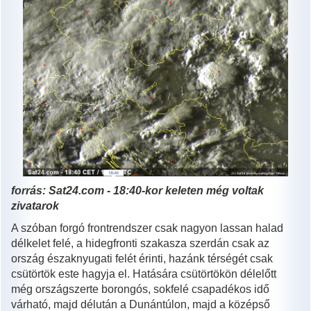
forrás: Sat24.com - 18:40-kor keleten még voltak
zivatarok
A szóban forgó frontrendszer csak nagyon lassan halad
délkelet felé, a hidegfronti szakasza szerdán csak az
ország északnyugati felét érinti, hazánk térségét csak
csütörtök este hagyja el. Hatására csütörtökön délelőtt
még országszerte borongós, sokfelé csapadékos idő
várható, majd délután a Dunántúlon, majd a középső