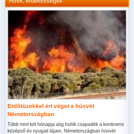
Hírek, érdekességek
Erdőtüzekkel ért véget a húsvét
Németországban
Több mint két hónapja alig hullik csapadék a kontinens
középső és nyugati tájain. Németországban húsvét