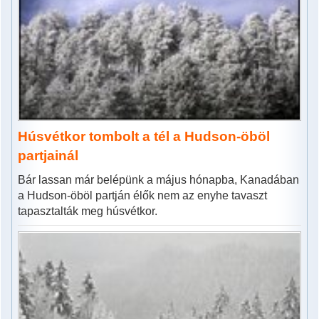
Húsvétkor tombolt a tél a Hudson-öböl
partjainál
Bár lassan már belépünk a május hónapba, Kanadában
a Hudson-öböl partján élők nem az enyhe tavaszt
tapasztalták meg húsvétkor.