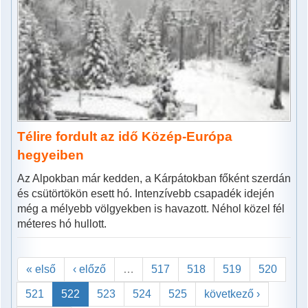
Télire fordult az idő Közép-Európa
hegyeiben
Az Alpokban már kedden, a Kárpátokban főként szerdán
és csütörtökön esett hó. Intenzívebb csapadék idején
még a mélyebb völgyekben is havazott. Néhol közel fél
méteres hó hullott.
« első
‹ előző
…
517
518
519
520
521
522
523
524
525
következő ›