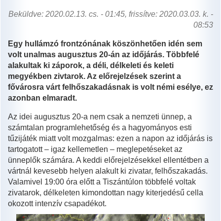
Beküldve: 2020.02.13. cs. - 01:45, frissítve: 2020.03.03. k. -
08:53
Egy hullámzó frontzónának köszönhetően idén sem
volt unalmas augusztus 20-án az időjárás. Többfelé
alakultak ki záporok, a déli, délkeleti és keleti
megyékben zivtarok. Az előrejelzések szerint a
fővárosra várt felhőszakadásnak is volt némi esélye, ez
azonban elmaradt.
Az idei augusztus 20-a nem csak a nemzeti ünnep, a
számtalan programlehetőség és a hagyományos esti
tűzijáték miatt volt mozgalmas: ezen a napon az időjárás is
tartogatott – igaz kellemetlen – meglepetéseket az
ünneplők számára. A keddi előrejelzésekkel ellentétben a
vártnál kevesebb helyen alakult ki zivatar, felhőszakadás.
Valamivel 19:00 óra előtt a Tiszántúlon többfelé voltak
zivatarok, délkeleten kimondottan nagy kiterjedésű cella
okozott intenzív csapadékot.