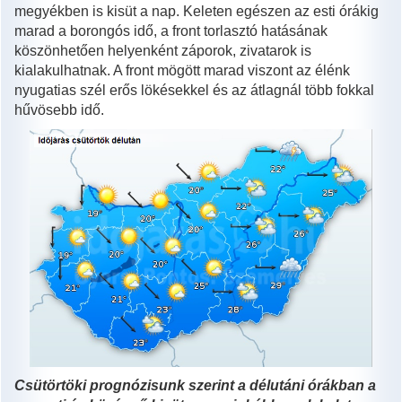
megyékben is kisüt a nap. Keleten egészen az esti órákig
marad a borongós idő, a front torlasztó hatásának
köszönhetően helyenként záporok, zivatarok is
kialakulhatnak. A front mögött marad viszont az élénk
nyugatias szél erős lökésekkel és az átlagnál több fokkal
hűvösebb idő.
Csütörtöki prognózisunk szerint a délutáni órákban a