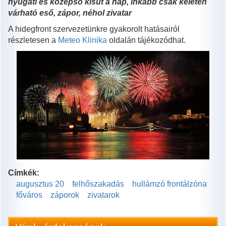
nyugati és középső kisüt a nap, inkább csak keleten
várható eső, zápor, néhol zivatar
A hidegfront szervezetünkre gyakorolt hatásairól
részletesen a
Meteo Klinika
oldalán tájékozódhat.
Címkék:
augusztus 20
felhőszakadás
hullámzó frontálzóna
főváros
záporok
zivatarok