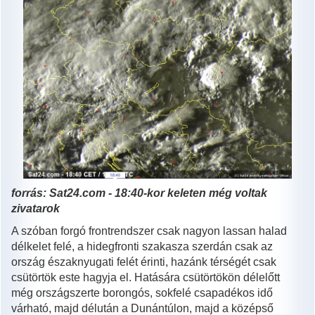
forrás: Sat24.com - 18:40-kor keleten még voltak
zivatarok
A szóban forgó frontrendszer csak nagyon lassan halad
délkelet felé, a hidegfronti szakasza szerdán csak az
ország északnyugati felét érinti, hazánk térségét csak
csütörtök este hagyja el. Hatására csütörtökön délelőtt
még országszerte borongós, sokfelé csapadékos idő
várható, majd délután a Dunántúlon, majd a középső