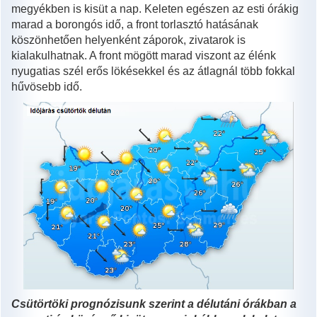
megyékben is kisüt a nap. Keleten egészen az esti órákig
marad a borongós idő, a front torlasztó hatásának
köszönhetően helyenként záporok, zivatarok is
kialakulhatnak. A front mögött marad viszont az élénk
nyugatias szél erős lökésekkel és az átlagnál több fokkal
hűvösebb idő.
Csütörtöki prognózisunk szerint a délutáni órákban a