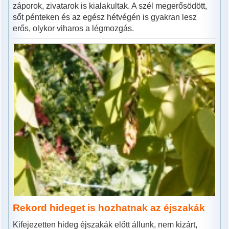
záporok, zivatarok is kialakultak. A szél megerősödött,
sőt pénteken és az egész hétvégén is gyakran lesz
erős, olykor viharos a légmozgás.
Rekord hideget is hozhatnak az éjszakák
Kifejezetten hideg éjszakák előtt állunk, nem kizárt,