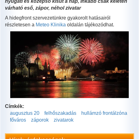
nyugati és középső kisüt a nap, inkább csak keleten
várható eső, zápor, néhol zivatar
A hidegfront szervezetünkre gyakorolt hatásairól
részletesen a
Meteo Klinika
oldalán tájékozódhat.
Címkék:
augusztus 20
felhőszakadás
hullámzó frontálzóna
főváros
záporok
zivatarok