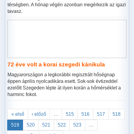
térségben. A hónap végén azonban megérkezik az igazi
tavasz.
72 éve volt a korai szegedi kánikula
Magyarországon a legkorábbi regisztrált hőségnap
éppen április nyolcadikára esett. Sok-sok évtizeddel
ezelőtt Szegeden lépte át ilyen korán a hőmérséklet a
harminc fokot.
« első
‹ előző
…
515
516
517
518
519
520
521
522
523
…