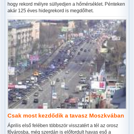
hogy rekord mélyre süllyedjen a hőmérséklet. Pénteken
akár 125 éves hidegrekord is megdőlhet.
Csak most kezdődik a tavasz Moszkvában
Április első felében többször visszatért a tél az orosz
fővárosba, még szerdán is előfordult havas eső a