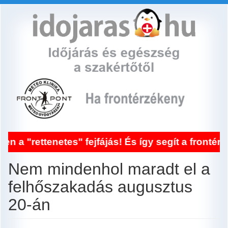
Ugrás
a
tartalomra
netes" fejfájás! És így segít a frontérzékenység
Nem mindenhol maradt el a
felhőszakadás augusztus
20-án