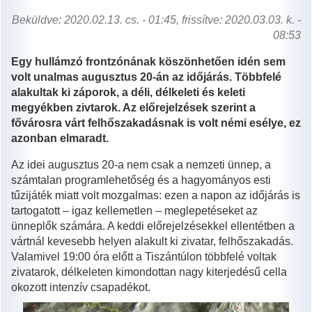
Beküldve: 2020.02.13. cs. - 01:45, frissítve: 2020.03.03. k. -
08:53
Egy hullámzó frontzónának köszönhetően idén sem
volt unalmas augusztus 20-án az időjárás. Többfelé
alakultak ki záporok, a déli, délkeleti és keleti
megyékben zivtarok. Az előrejelzések szerint a
fővárosra várt felhőszakadásnak is volt némi esélye, ez
azonban elmaradt.
Az idei augusztus 20-a nem csak a nemzeti ünnep, a
számtalan programlehetőség és a hagyományos esti
tűzijáték miatt volt mozgalmas: ezen a napon az időjárás is
tartogatott – igaz kellemetlen – meglepetéseket az
ünneplők számára. A keddi előrejelzésekkel ellentétben a
vártnál kevesebb helyen alakult ki zivatar, felhőszakadás.
Valamivel 19:00 óra előtt a Tiszántúlon többfelé voltak
zivatarok, délkeleten kimondottan nagy kiterjedésű cella
okozott intenzív csapadékot.