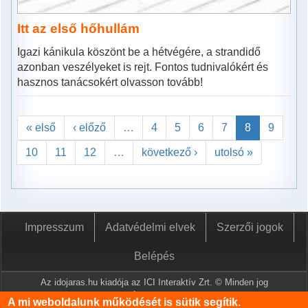
Itt az első hőhullám
Igazi kánikula köszönt be a hétvégére, a strandidő
azonban veszélyeket is rejt. Fontos tudnivalókért és
hasznos tanácsokért olvasson tovább!
« első
‹ előző
…
4
5
6
7
8
9
10
11
12
…
következő ›
utolsó »
Impresszum
Adatvédelmi elvek
Szerzői jogok
Belépés
Az idojaras.hu kiadója az ICI Interaktív Zrt. © Minden jog
fenntartva.
A mi weboldalunk működését is sütik segítik.