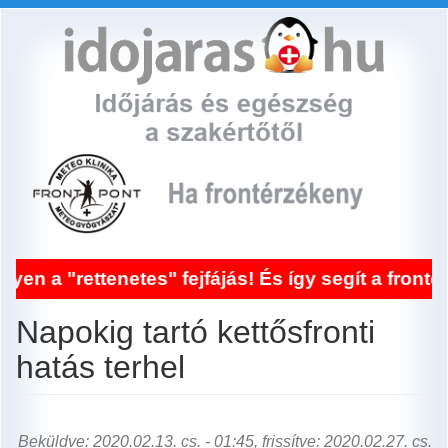
Ugrás
a
tartalomra
enetes" fejfájás! És így segít a frontérzékenysé
Napokig tartó kettősfronti
hatás terhel
Beküldve: 2020.02.13. cs. - 01:45, frissítve: 2020.02.27. cs.