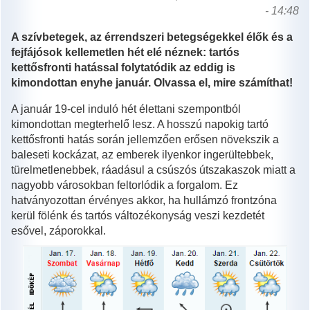
- 14:48
A szívbetegek, az érrendszeri betegségekkel élők és a
fejfájósok kellemetlen hét elé néznek: tartós
kettősfronti hatással folytatódik az eddig is
kimondottan enyhe január. Olvassa el, mire számíthat!
A január 19-cel induló hét élettani szempontból
kimondottan megterhelő lesz. A hosszú napokig tartó
kettősfronti hatás során jellemzően erősen növekszik a
baleseti kockázat, az emberek ilyenkor ingerültebbek,
türelmetlenebbek, ráadásul a csúszós útszakaszok miatt a
nagyobb városokban feltorlódik a forgalom. Ez
hatványozottan érvényes akkor, ha hullámzó frontzóna
kerül fölénk és tartós változékonyság veszi kezdetét
esővel, záporokkal.