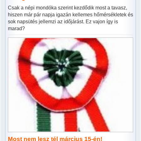
Csak a népi mondóka szerint kezdődik most a tavasz,
hiszen már pár napja igazán kellemes hőmérsékletek és
sok napsütés jellemzi az időjárást. Ez vajon így is
marad?
Most nem lesz tél március 15-én!