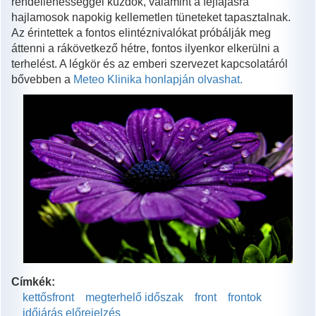
rendellenességgel küzdök, valamint a fejfájásra
hajlamosok napokig kellemetlen tüneteket tapasztalnak.
Az érintettek a fontos elintéznivalókat próbálják meg
áttenni a rákövetkező hétre, fontos ilyenkor elkerülni a
terhelést. A légkör és az emberi szervezet kapcsolatáról
bővebben a
Meteo Klinika honlapján olvashat.
Címkék:
kettősfront
megterhelő időszak
front
frontok
időjárás előrejelzés