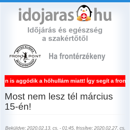
Ugrás
a
tartalomra
ódik a hőhullám miatt! Így segít a frontérzéke
Most nem lesz tél március
15-én!
Beküldve: 2020.02.13. cs. - 01:45, frissítve: 2020.02.27. cs.