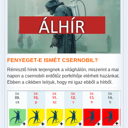
FENYEGET-E ISMÉT CSERNOBIL?
Rémisztő hírek terjengnek a világhálón, miszerint a mai
napon a csernobili erdőtűz porfelhője elérheti hazánkat.
Ebben a cikkben leírjuk, hogy mi igaz ebből a hírből.