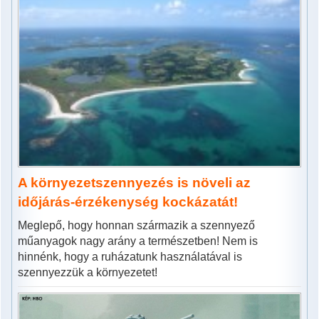
A környezetszennyezés is növeli az
időjárás-érzékenység kockázatát!
Meglepő, hogy honnan származik a szennyező
műanyagok nagy arány a természetben! Nem is
hinnénk, hogy a ruházatunk használatával is
szennyezzük a környezetet!