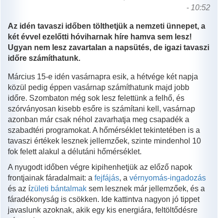
- 10:52
Az idén tavaszi időben tölthetjük a nemzeti ünnepet, a
két évvel ezelőtti hóviharnak híre hamva sem lesz!
Ugyan nem lesz zavartalan a napsütés, de igazi tavaszi
időre számíthatunk.
Március 15-e idén vasárnapra esik, a hétvége két napja
közül pedig éppen vasárnap számíthatunk majd jobb
időre. Szombaton még sok lesz felettünk a felhő, és
szórványosan kisebb esőre is számítani kell, vasárnap
azonban már csak néhol zavarhatja meg csapadék a
szabadtéri programokat. A hőmérséklet tekintetében is a
tavaszi értékek lesznek jellemzőek, szinte mindenhol 10
fok felett alakul a délutáni hőmérséklet.
A nyugodt időben végre kipihenhetjük az előző napok
frontjainak fáradalmait: a
fejfájás
, a
vérnyomás-ingadozás
és az í
zületi bántalmak
sem lesznek már jellemzőek, és a
fáradékonyság is csökken. Ide kattintva nagyon jó tippet
javaslunk azoknak, akik egy kis energiára, feltöltődésre