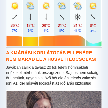
A KIJÁRÁSI KORLÁTOZÁS ELLENÉRE
NEM MARAD EL A HÚSVÉTI LOCSOLÁS!
Javában zajlik a tavasz 20 fok feletti hőmrsékleti
értékeket mérhetünk országszerte. Sajnos nem sokáig
örülhetünk, ugyanis a jövő hét elején jeletős változás
jön! Az idei húsvéti locsolást az időjárás biztosítja!