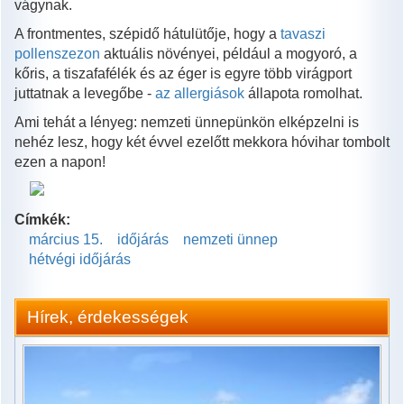
vágynak.
A frontmentes, szépidő hátulütője, hogy a
tavaszi
pollenszezon
aktuális növényei, például a mogyoró, a
kőris, a tiszafafélék és az éger is egyre több virágport
juttatnak a levegőbe -
az allergiások
állapota romolhat.
Ami tehát a lényeg: nemzeti ünnepünkön elképzelni is
nehéz lesz, hogy két évvel ezelőtt mekkora hóvihar tombolt
ezen a napon!
Címkék:
március 15.
időjárás
nemzeti ünnep
hétvégi időjárás
Hírek, érdekességek