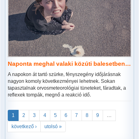
Naponta meghal valaki közúti balesetben…
A napokon át tartó szürke, fényszegény időjárásnak
nagyon komoly következményei lehetnek. Sokan
tapasztalnak orvosmeteorológiai tüneteket, fáradtak, a
reflexek tompák, megnő a reakció idő.
1
2
3
4
5
6
7
8
9
…
következő ›
utolsó »