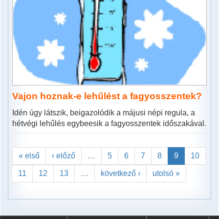
Vajon hoznak-e lehűlést a fagyosszentek?
Idén úgy látszik, beigazolódik a májusi népi regula, a
hétvégi lehűlés egybeesik a fagyosszentek időszakával.
« első
‹ előző
…
5
6
7
8
9
10
11
12
13
…
következő ›
utolsó »