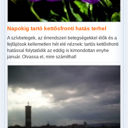
Napokig tartó kettősfronti hatás terhel
A szívbetegek, az érrendszeri betegségekkel élők és a
fejfájósok kellemetlen hét elé néznek: tartós kettősfronti
hatással folytatódik az eddig is kimondottan enyhe
január. Olvassa el, mire számíthat!