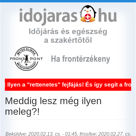
Ugrás
a
tartalomra
ttenetes" fejfájás! És így segít a frontérzékeny
Meddig lesz még ilyen
meleg?!
Beküldve: 2020.02.13. cs. - 01:45, frissítve: 2020.02.27. cs.