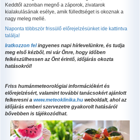
Keddtől azonban megnő a záporok, zivatarok
kialakulásának esélye, amik fülledtséget is okoznak a
nagy meleg mellé.
Naponta többször frissülő előrejelzésünket ide kattintva
találja!
Iratkozzon fel
ingyenes napi hírlevelünkre, és tudja
meg első kézből, mi vár Önre, hogy időben
felkészülhessen az Önt érintő, időjárás okozta
hatásokról!
Friss humánmeteorológiai információkért és
előrejelzésért, valamint további tanácsokért ajánlott
felkeresni a
www.meteoklinika.hu
weboldalt, ahol az
időjárás emberi szervezetre gyakorolt hatásáról
bővebben is tájékozódhat.