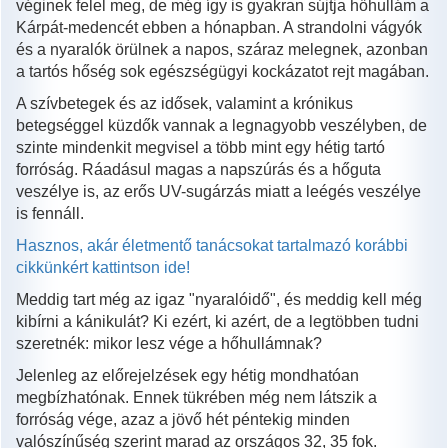
véginek felel meg, de még így is gyakran sújtja hőhullám a
Kárpát-medencét ebben a hónapban. A strandolni vágyók
és a nyaralók örülnek a napos, száraz melegnek, azonban
a tartós hőség sok egészségügyi kockázatot rejt magában.
A szívbetegek és az idősek, valamint a krónikus
betegséggel küzdők vannak a legnagyobb veszélyben, de
szinte mindenkit megvisel a több mint egy hétig tartó
forróság. Ráadásul magas a napszúrás és a hőguta
veszélye is, az erős UV-sugárzás miatt a leégés veszélye
is fennáll.
Hasznos, akár életmentő tanácsokat tartalmazó korábbi
cikkünkért kattintson ide!
Meddig tart még az igaz "nyaralóidő", és meddig kell még
kibírni a kánikulát? Ki ezért, ki azért, de a legtöbben tudni
szeretnék: mikor lesz vége a hőhullámnak?
Jelenleg az előrejelzések egy hétig mondhatóan
megbízhatónak. Ennek tükrében még nem látszik a
forróság vége, azaz a jövő hét péntekig minden
valószínűség szerint marad az országos 32, 35 fok.