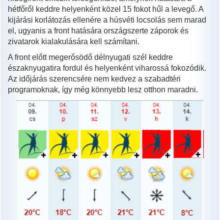
hétfőről keddre helyenként közel 15 fokot hűl a levegő. A
kijárási korlátozás ellenére a húsvéti locsolás sem marad
el, ugyanis a front hatására országszerte záporok és
zivatarok kialakulására kell számítani.
A front előtt megerősödő délnyugati szél keddre
északnyugatira fordul és helyenként viharossá fokozódik.
Az időjárás szerencsére nem kedvez a szabadtéri
programoknak, így még könnyebb lesz otthon maradni.