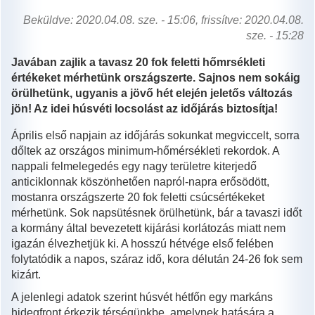
Beküldve: 2020.04.08. sze. - 15:06, frissítve: 2020.04.08.
sze. - 15:28
Javában zajlik a tavasz 20 fok feletti hőmrsékleti
értékeket mérhetünk országszerte. Sajnos nem sokáig
örülhetünk, ugyanis a jövő hét elején jeletős változás
jön! Az idei húsvéti locsolást az időjárás biztosítja!
Április első napjain az időjárás sokunkat megviccelt, sorra
dőltek az országos minimum-hőmérsékleti rekordok. A
nappali felmelegedés egy nagy területre kiterjedő
anticiklonnak köszönhetően napról-napra erősödött,
mostanra országszerte 20 fok feletti csúcsértékeket
mérhetünk. Sok napsütésnek örülhetünk, bár a tavaszi időt
a kormány által bevezetett kijárási korlátozás miatt nem
igazán élvezhetjük ki. A hosszú hétvége első felében
folytatódik a napos, száraz idő, kora délután 24-26 fok sem
kizárt.
A jelenlegi adatok szerint húsvét hétfőn egy markáns
hidegfront érkezik térségünkbe, amelynek hatására a