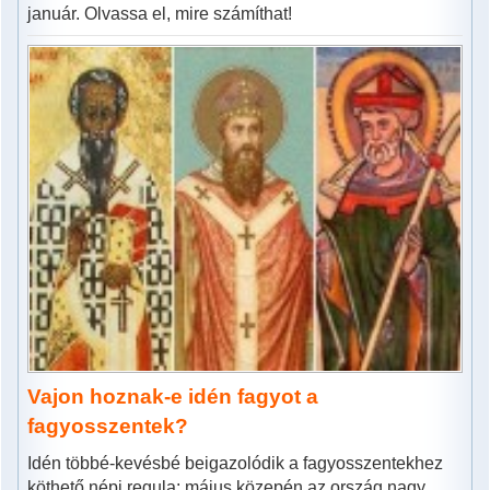
január. Olvassa el, mire számíthat!
Vajon hoznak-e idén fagyot a
fagyosszentek?
Idén többé-kevésbé beigazolódik a fagyosszentekhez
köthető népi regula: május közepén az ország nagy