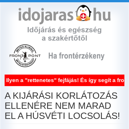
Ugrás
a
tartalomra
ettenetes" fejfájás! És így segít a frontérzéken
A KIJÁRÁSI KORLÁTOZÁS
ELLENÉRE NEM MARAD
EL A HÚSVÉTI LOCSOLÁS!