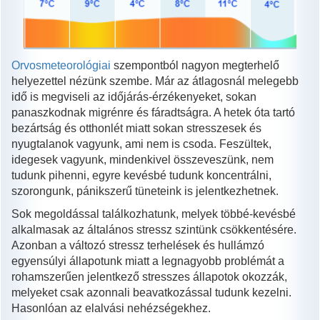
Orvosmeteorológiai
szempontból nagyon megterhelő
helyezettel nézünk szembe. Már az átlagosnál melegebb
idő is megviseli az időjárás-érzékenyeket, sokan
panaszkodnak migrénre és fáradtságra. A hetek óta tartó
bezártság és otthonlét miatt sokan stresszesek és
nyugtalanok vagyunk, ami nem is csoda. Feszültek,
idegesek vagyunk, mindenkivel összeveszünk, nem
tudunk pihenni, egyre kevésbé tudunk koncentrálni,
szorongunk, pánikszerű tüneteink is jelentkezhetnek.
Sok megoldással találkozhatunk, melyek többé-kevésbé
alkalmasak az általános stressz szintünk csökkentésére.
Azonban a változó stressz terhelések és hullámzó
egyensúlyi állapotunk miatt a legnagyobb problémát a
rohamszerűen jelentkező stresszes állapotok okozzák,
melyeket csak azonnali beavatkozással tudunk kezelni.
Hasonlóan az elalvási nehézségekhez.