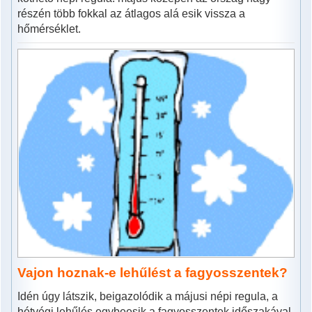
részén több fokkal az átlagos alá esik vissza a
hőmérséklet.
Vajon hoznak-e lehűlést a fagyosszentek?
Idén úgy látszik, beigazolódik a májusi népi regula, a
hétvégi lehűlés egybeesik a fagyosszentek időszakával.