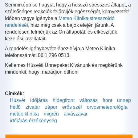
Semmiképp se hagyja, hogy a hosszú stresszes állapot, a
szélsőséges reakciók felőröljék egészségét, környezetét!
Időben vegye igénybe a
Meteo Klinika stresszoldó
rendelését
, hisz még csak a bajok elején járunk. A
rendelésen felmérjük az Ön állapotát, és elkészítjük
kezelési javallatait.
A rendelés igénybevételéhez hívja a Meteo Klinika
telefonszámát: 06 1 296 0513.
Kellemes Húsvéti Ünnepeket Kívánunk és megkérünk
mindenkit, hogy: maradjon otthon!
Címkék:
Húsvét
időjárás
hidegfront
változás
front
ünnep
hétfő
zivatar
zápor
erős szél
orvosmeteorológia
meteo klinika
migrén
alvászavar
időjárás-érzékenység