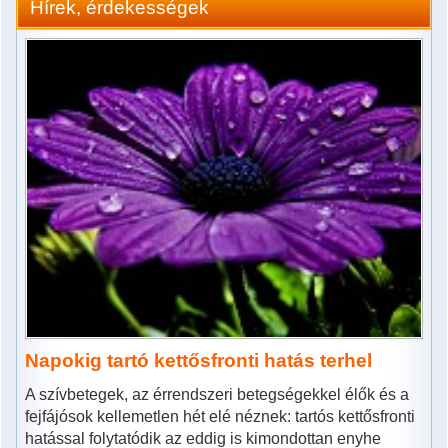
Hírek, érdekességek
Napokig tartó kettősfronti hatás terhel
A szívbetegek, az érrendszeri betegségekkel élők és a
fejfájósok kellemetlen hét elé néznek: tartós kettősfronti
hatással folytatódik az eddig is kimondottan enyhe