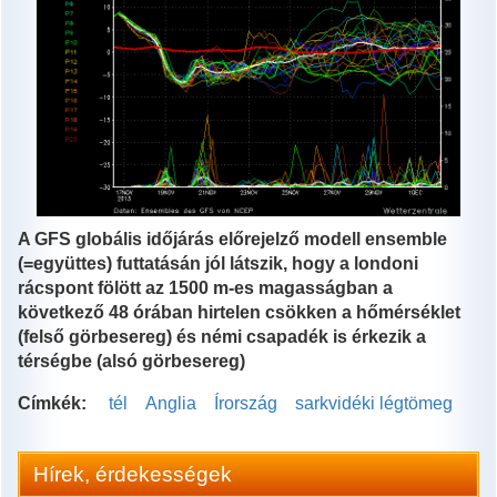
A GFS globális időjárás előrejelző modell ensemble
(=együttes) futtatásán jól látszik, hogy a londoni
rácspont fölött az 1500 m-es magasságban a
következő 48 órában hirtelen csökken a hőmérséklet
(felső görbesereg) és némi csapadék is érkezik a
térségbe (alsó görbesereg)
Címkék:
tél
Anglia
Írország
sarkvidéki légtömeg
Hírek, érdekességek