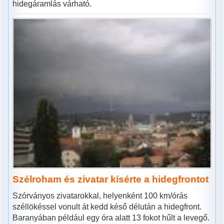
hidegáramlás várható.
Szélroham és zivatar kísérte a hidegfrontot
Szórványos zivatarokkal, helyenként 100 km/órás
széllökéssel vonult át kedd késő délután a hidegfront.
Baranyában például egy óra alatt 13 fokot hűlt a levegő.