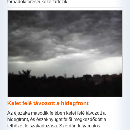
tornádókitörései közé tartozik.
Kelet felé távozott a hidegfront
Az éjszaka második felében kelet felé távozott a
hidegfront, és északnyugat felől megkezdődött a
felhőzet felszakadozása. Szerdán folyamatos