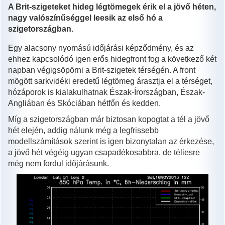
A Brit-szigeteket hideg légtömegek érik el a jövő héten,
nagy valószínűséggel leesik az első hó a
szigetországban.
Egy alacsony nyomású időjárási képződmény, és az
ehhez kapcsolódó igen erős hidegfront fog a következő két
napban végigsöpörni a Brit-szigetek térségén. A front
mögött sarkvidéki eredetű légtömeg árasztja el a térséget,
hózáporok is kialakulhatnak Észak-Írországban, Észak-
Angliában és Skóciában hétfőn és kedden.
Míg a szigetországban már biztosan kopogtat a tél a jövő
hét elején, addig nálunk még a legfrissebb
modellszámítások szerint is igen bizonytalan az érkezése,
a jövő hét végéig ugyan csapadékosabbra, de téliesre
még nem fordul időjárásunk.