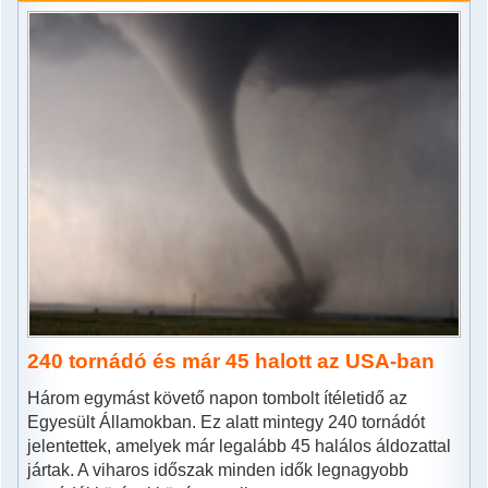
240 tornádó és már 45 halott az USA-ban
Három egymást követő napon tombolt ítéletidő az
Egyesült Államokban. Ez alatt mintegy 240 tornádót
jelentettek, amelyek már legalább 45 halálos áldozattal
jártak. A viharos időszak minden idők legnagyobb