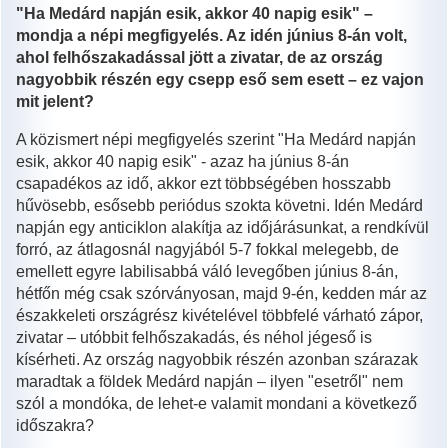
"Ha Medárd napján esik, akkor 40 napig esik" –
mondja a népi megfigyelés. Az idén június 8-án volt,
ahol felhőszakadással jött a zivatar, de az ország
nagyobbik részén egy csepp eső sem esett – ez vajon
mit jelent?
A közismert népi megfigyelés szerint "Ha Medárd napján
esik, akkor 40 napig esik" - azaz ha június 8-án
csapadékos az idő, akkor ezt többségében hosszabb
hűvösebb, esősebb periódus szokta követni. Idén Medárd
napján egy anticiklon alakítja az időjárásunkat, a rendkívül
forró, az átlagosnál nagyjából 5-7 fokkal melegebb, de
emellett egyre labilisabbá váló levegőben június 8-án,
hétfőn még csak szórványosan, majd 9-én, kedden már az
északkeleti országrész kivételével többfelé várható zápor,
zivatar – utóbbit felhőszakadás, és néhol jégeső is
kísérheti. Az ország nagyobbik részén azonban szárazak
maradtak a földek Medárd napján – ilyen "esetről" nem
szól a mondóka, de lehet-e valamit mondani a következő
időszakra?