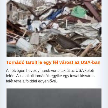
Tornádó tarolt le egy fél várost az USA-ban
A hétvégén heves viharok vonultak át az USA keleti
felén. A kialakult tornádók egyike egy iowai kisváros
felét tette a földdel egyenlővé.