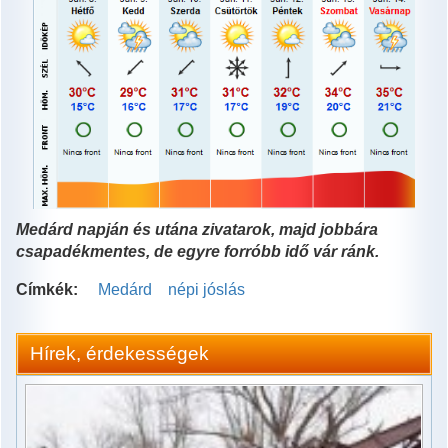
Medárd napján és utána zivatarok, majd jobbára
csapadékmentes, de egyre forróbb idő vár ránk.
Címkék:
Medárd
népi jóslás
Hírek, érdekességek