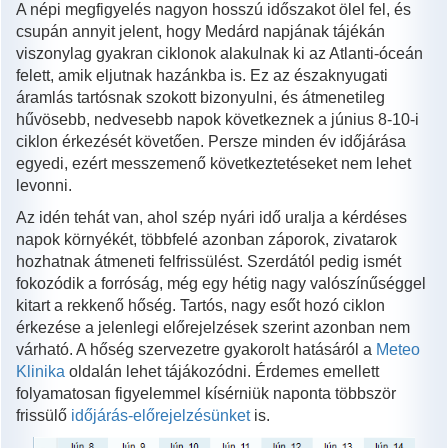
A népi megfigyelés nagyon hosszú időszakot ölel fel, és
csupán annyit jelent, hogy Medárd napjának tájékán
viszonylag gyakran ciklonok alakulnak ki az Atlanti-óceán
felett, amik eljutnak hazánkba is. Ez az északnyugati
áramlás tartósnak szokott bizonyulni, és átmenetileg
hűvösebb, nedvesebb napok következnek a június 8-10-i
ciklon érkezését követően. Persze minden év időjárása
egyedi, ezért messzemenő következtetéseket nem lehet
levonni.
Az idén tehát van, ahol szép nyári idő uralja a kérdéses
napok környékét, többfelé azonban záporok, zivatarok
hozhatnak átmeneti felfrissülést. Szerdától pedig ismét
fokozódik a forróság, még egy hétig nagy valószínűséggel
kitart a rekkenő hőség. Tartós, nagy esőt hozó ciklon
érkezése a jelenlegi előrejelzések szerint azonban nem
várható. A hőség szervezetre gyakorolt hatásáról a
Meteo
Klinika
oldalán lehet tájákozódni. Érdemes emellett
folyamatosan figyelemmel kísérniük naponta többször
frissülő
időjárás-előrejelzésünket
is.