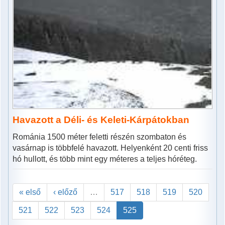
Havazott a Déli- és Keleti-Kárpátokban
Románia 1500 méter feletti részén szombaton és
vasárnap is többfelé havazott. Helyenként 20 centi friss
hó hullott, és több mint egy méteres a teljes hóréteg.
« első
‹ előző
…
517
518
519
520
521
522
523
524
525