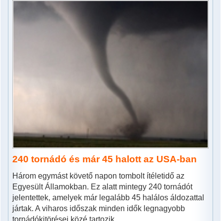
240 tornádó és már 45 halott az USA-ban
Három egymást követő napon tombolt ítéletidő az
Egyesült Államokban. Ez alatt mintegy 240 tornádót
jelentettek, amelyek már legalább 45 halálos áldozattal
jártak. A viharos időszak minden idők legnagyobb
tornádókitörései közé tartozik.