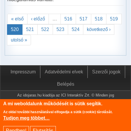
« első
‹ előző
…
516
517
518
519
520
521
522
523
524
következő ›
utolsó »
Impresszum
Adatvédelmi elvek
Szerzői jogok
Belépés
Az idojaras.hu kiadója az ICI Interaktív Zrt. © Minden jog
fenntartva.
A mi weboldalunk működését is sütik segítik.
A www.idojaras.hu oldalon megjelenő tartalmakat a szerzői jogról
Az oldal további használatával elfogadja a sütik (cookie) tárolását.
szóló 1999. évi LXXVI. törvény értelmében az ICI Interaktív Zrt
Tudjon meg többet…
írásos engedélye nélkül tilos lemásolni és közzétenni.
Az oldalon található információk szerkesztéséhez az Országos
Rendben!
Elutasítás
Meteorológiai Szolgálat adatbázisa is felhasználásra került.