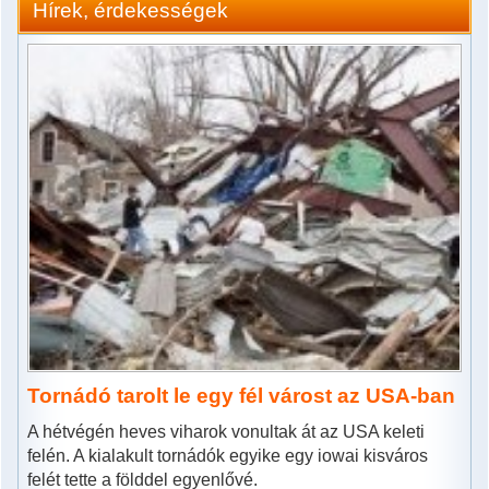
Hírek, érdekességek
Tornádó tarolt le egy fél várost az USA-ban
A hétvégén heves viharok vonultak át az USA keleti
felén. A kialakult tornádók egyike egy iowai kisváros
felét tette a földdel egyenlővé.