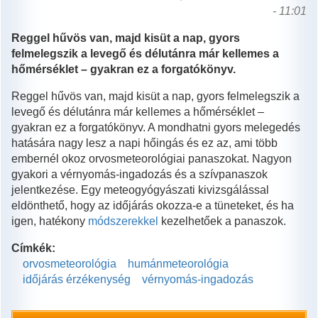
- 11:01
Reggel hűvös van, majd kisüt a nap, gyors
felmelegszik a levegő és délutánra már kellemes a
hőmérséklet – gyakran ez a forgatókönyv.
Reggel hűvös van, majd kisüt a nap, gyors felmelegszik a
levegő és délutánra már kellemes a hőmérséklet –
gyakran ez a forgatókönyv. A mondhatni gyors melegedés
hatására nagy lesz a napi hőingás és ez az, ami több
embernél okoz orvosmeteorológiai panaszokat. Nagyon
gyakori a vérnyomás-ingadozás és a szívpanaszok
jelentkezése. Egy meteogyógyászati kivizsgálással
eldönthető, hogy az időjárás okozza-e a tüneteket, és ha
igen, hatékony
módszerekkel
kezelhetőek a panaszok.
Címkék:
orvosmeteorológia
humánmeteorológia
időjárás érzékenység
vérnyomás-ingadozás