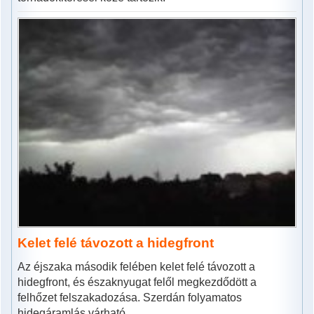
Kelet felé távozott a hidegfront
Az éjszaka második felében kelet felé távozott a
hidegfront, és északnyugat felől megkezdődött a
felhőzet felszakadozása. Szerdán folyamatos
hidegáramlás várható.