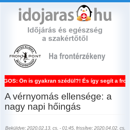
Ugrás
a
tartalomra
 is gyakran szédül?! És így segít a frontérzék
A vérnyomás ellensége: a
nagy napi hőingás
Beküldve: 2020.02.13. cs. - 01:45, frissítve: 2020.04.02. cs.