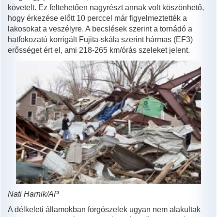
követelt. Ez feltehetően nagyrészt annak volt köszönhető,
hogy érkezése előtt 10 perccel már figyelmeztették a
lakosokat a veszélyre. A becslések szerint a tornádó a
hatfokozatú korrigált Fujita-skála szerint hármas (EF3)
erősséget ért el, ami 218-265 km/órás szeleket jelent.
Nati Harnik/AP
A délkeleti államokban forgószelek ugyan nem alakultak