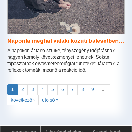
Naponta meghal valaki közúti balesetben…
A napokon át tartó szürke, fényszegény időjárásnak
nagyon komoly következményei lehetnek. Sokan
tapasztalnak orvosmeteorológiai tüneteket, fáradtak, a
reflexek tompák, megnő a reakció idő.
1
2
3
4
5
6
7
8
9
…
következő ›
utolsó »