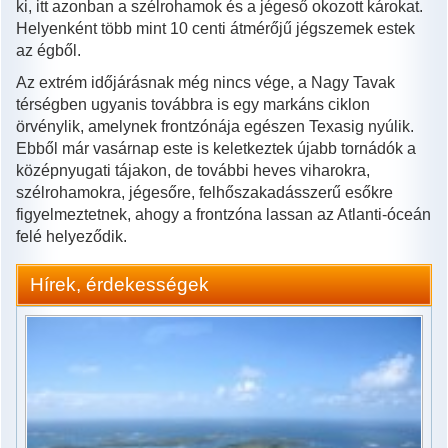
ki, itt azonban a szélrohamok és a jégeső okozott károkat.
Helyenként több mint 10 centi átmérőjű jégszemek estek
az égből.
Az extrém időjárásnak még nincs vége, a Nagy Tavak
térségben ugyanis továbbra is egy markáns ciklon
örvénylik, amelynek frontzónája egészen Texasig nyúlik.
Ebből már vasárnap este is keletkeztek újabb tornádók a
középnyugati tájakon, de további heves viharokra,
szélrohamokra, jégesőre, felhőszakadásszerű esőkre
figyelmeztetnek, ahogy a frontzóna lassan az Atlanti-óceán
felé helyeződik.
Hírek, érdekességek