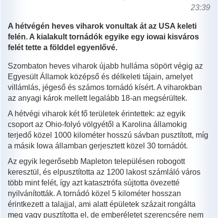
23:39
A hétvégén heves viharok vonultak át az USA keleti
felén. A kialakult tornádók egyike egy iowai kisváros
felét tette a földdel egyenlővé.
Szombaton heves viharok újabb hulláma söpört végig az
Egyesült Államok középső és délkeleti tájain, amelyet
villámlás, jégeső és számos tornádó kísért. A viharokban
az anyagi károk mellett legalább 18-an megsérültek.
A hétvégi viharok két fő területek érintettek: az egyik
csoport az Ohio-folyó völgyétől a Karolina államokig
terjedő közel 1000 kilométer hosszú sávban pusztított, míg
a másik Iowa államban gerjesztett közel 30 tornádót.
Az egyik legerősebb Mapleton településen robogott
keresztül, és elpusztította az 1200 lakost számláló város
több mint felét, így azt katasztrófa sújtotta övezetté
nyilvánították. A tornádó közel 5 kilométer hosszan
érintkezett a talajjal, ami alatt épületek százait rongálta
meg vagy pusztította el, de emberéletet szerencsére nem