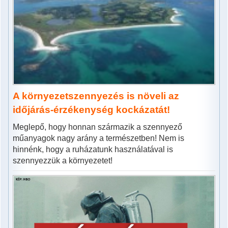
A környezetszennyezés is növeli az
időjárás-érzékenység kockázatát!
Meglepő, hogy honnan származik a szennyező
műanyagok nagy arány a természetben! Nem is
hinnénk, hogy a ruházatunk használatával is
szennyezzük a környezetet!