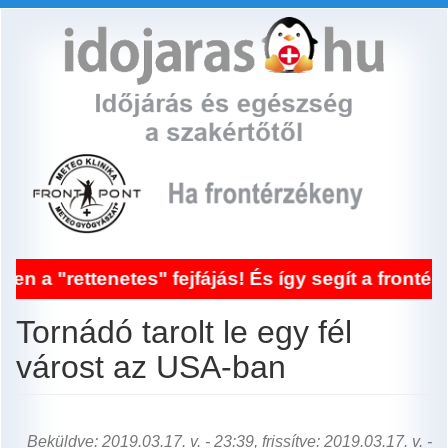
Ugrás
a
tartalomra
tenetes" fejfájás! És így segít a frontérzékenys
Tornádó tarolt le egy fél
várost az USA-ban
Beküldve: 2019.03.17. v. - 23:39, frissítve: 2019.03.17. v. -