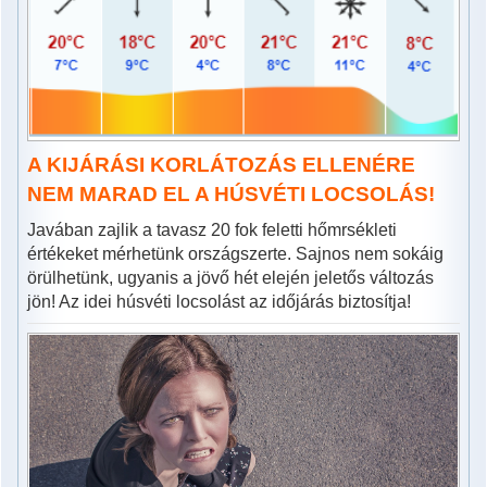
A KIJÁRÁSI KORLÁTOZÁS ELLENÉRE
NEM MARAD EL A HÚSVÉTI LOCSOLÁS!
Javában zajlik a tavasz 20 fok feletti hőmrsékleti
értékeket mérhetünk országszerte. Sajnos nem sokáig
örülhetünk, ugyanis a jövő hét elején jeletős változás
jön! Az idei húsvéti locsolást az időjárás biztosítja!