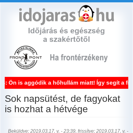
Ugrás
a
tartalomra
ódik a hőhullám miatt! Így segít a frontérzéke
Sok napsütést, de fagyokat
is hozhat a hétvége
Beküldve: 2019.03.17. v. - 23:39, frissítve: 2019.03.17. v. -