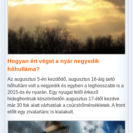
Hogyan ért véget a nyár negyedik
hőhulláma?
Az augusztus 5-én kezdődő, augusztus 16-áig tartó
hőhullám volt a negyedik és egyben a leghosszabb is a
2015-ös év nyarán. Egy nyugat felől érkező
hidegfrontnak köszönhetőn augusztus 17-étől kezdve
már 30 fok alatt várhatóak a csúcshőmérsékletek. A front
előtt egy zivatarlánc is kialakult.