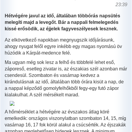
23:39
Hétvégére javul az idő, általában többórás napsütés
melegíti majd a levegőt. Bár a nappali felmelegedés
kissé erősödik, az éjjelek fagyveszélyesek lesznek.
Az elkövetkező napokban megnyugszik időjárásunk,
ahogy nyugat felől egyre inkébb egy magas nyomású öv
húzódik a Kárpát-medence felé.
Ma ugyan még sok lesz a felhő és többfelé lehet eső,
záporeső, esetleg zivatar is, az északias szél azonban már
csendesül. Szombaton és vasárnap kedvez a
kirándulásnak az idő, általában több órára kisüt a nap, de
a nappal képződő gomolyfelhőkből fegy-egy futó zápor
kialakulhat. A szél mérsékelt marad.
A hőmérséklet a hétvégére az évszakos átlag köré
emelkedik: országos viszonylatban szombaton 14, 15, míg
vasárnap 16, 17 fok körül alakul a csúcsérték. Az éjszakák
azonban meglehetősen hidegek lesznek. A minimum