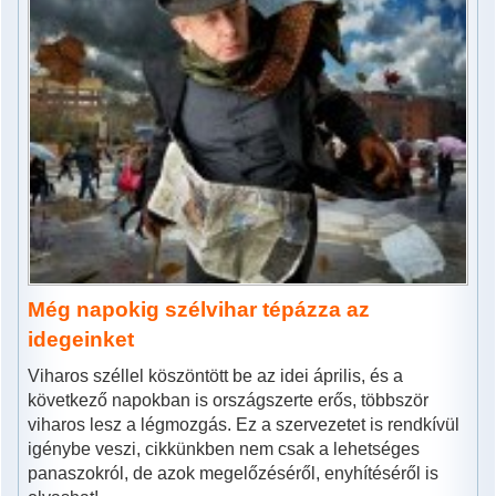
Még napokig szélvihar tépázza az
idegeinket
Viharos széllel köszöntött be az idei április, és a
következő napokban is országszerte erős, többször
viharos lesz a légmozgás. Ez a szervezetet is rendkívül
igénybe veszi, cikkünkben nem csak a lehetséges
panaszokról, de azok megelőzéséről, enyhítéséről is