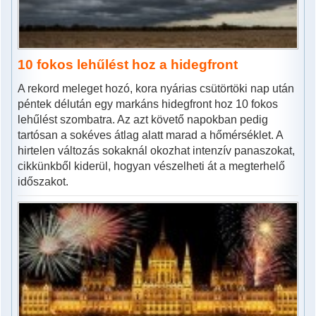
10 fokos lehűlést hoz a hidegfront
A rekord meleget hozó, kora nyárias csütörtöki nap után
péntek délután egy markáns hidegfront hoz 10 fokos
lehűlést szombatra. Az azt követő napokban pedig
tartósan a sokéves átlag alatt marad a hőmérséklet. A
hirtelen változás sokaknál okozhat intenzív panaszokat,
cikkünkből kiderül, hogyan vészelheti át a megterhelő
időszakot.