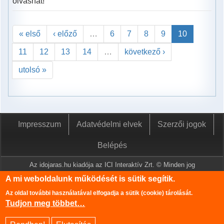
olvashat!
« első
‹ előző
…
6
7
8
9
10
11
12
13
14
…
következő ›
utolsó »
Impresszum
Adatvédelmi elvek
Szerzői jogok
Belépés
Az idojaras.hu kiadója az ICI Interaktív Zrt. © Minden jog
fenntartva.
A mi weboldalunk működését is sütik segítik.
A www.idojaras.hu oldalon megjelenő tartalmakat a szerzői jogról
Az oldal további használatával elfogadja a sütik (cookie) tárolását.
szóló 1999. évi LXXVI. törvény értelmében az ICI Interaktív Zrt
Tudjon meg többet…
írásos engedélye nélkül tilos lemásolni és közzétenni.
Az oldalon található információk szerkesztéséhez az Országos