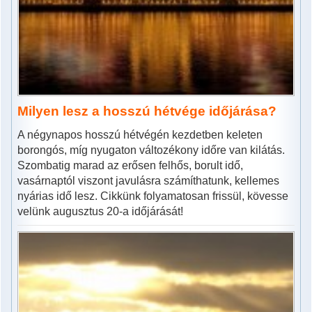
Milyen lesz a hosszú hétvége időjárása?
A négynapos hosszú hétvégén kezdetben keleten
borongós, míg nyugaton változékony időre van kilátás.
Szombatig marad az erősen felhős, borult idő,
vasárnaptól viszont javulásra számíthatunk, kellemes
nyárias idő lesz. Cikkünk folyamatosan frissül, kövesse
velünk augusztus 20-a időjárását!