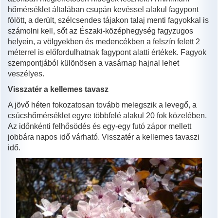
hőmérséklet általában csupán kevéssel alakul fagypont
fölött, a derült, szélcsendes tájakon talaj menti fagyokkal is
számolni kell, sőt az Északi-középhegység fagyzugos
helyein, a völgyekben és medencékben a felszín felett 2
méterrel is előfordulhatnak fagypont alatti értékek. Fagyok
szempontjából különösen a vasárnap hajnal lehet
veszélyes.
Visszatér a kellemes tavasz
A jövő héten fokozatosan tovább melegszik a levegő, a
csúcshőmérséklet egyre többfelé alakul 20 fok közelében.
Az időnkénti felhősödés és egy-egy futó zápor mellett
jobbára napos idő várható. Visszatér a kellemes tavaszi
idő.