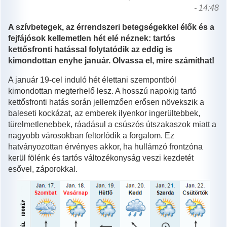
- 14:48
A szívbetegek, az érrendszeri betegségekkel élők és a
fejfájósok kellemetlen hét elé néznek: tartós
kettősfronti hatással folytatódik az eddig is
kimondottan enyhe január. Olvassa el, mire számíthat!
A január 19-cel induló hét élettani szempontból
kimondottan megterhelő lesz. A hosszú napokig tartó
kettősfronti hatás során jellemzően erősen növekszik a
baleseti kockázat, az emberek ilyenkor ingerültebbek,
türelmetlenebbek, ráadásul a csúszós útszakaszok miatt a
nagyobb városokban feltorlódik a forgalom. Ez
hatványozottan érvényes akkor, ha hullámzó frontzóna
kerül fölénk és tartós változékonyság veszi kezdetét
esővel, záporokkal.