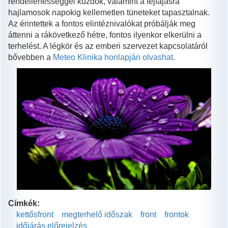
rendellenességgel küzdök, valamint a fejfájásra
hajlamosok napokig kellemetlen tüneteket tapasztalnak.
Az érintettek a fontos elintéznivalókat próbálják meg
áttenni a rákövetkező hétre, fontos ilyenkor elkerülni a
terhelést. A légkör és az emberi szervezet kapcsolatáról
bővebben a
Meteo Klinika honlapján olvashat.
Címkék:
kettősfront
megterhelő időszak
front
frontok
időjárás előrejelzés