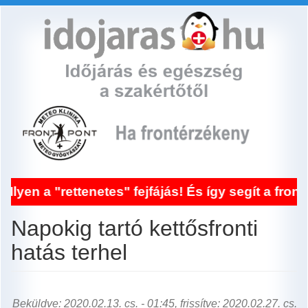
Ugrás
a
tartalomra
rettenetes" fejfájás! És így segít a frontérzéke
Napokig tartó kettősfronti
hatás terhel
Beküldve: 2020.02.13. cs. - 01:45, frissítve: 2020.02.27. cs.