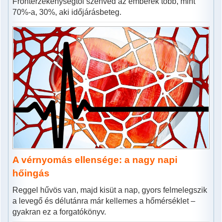
Frontérzékenységtől szenved az emberek több, mint
70%-a, 30%, aki időjárásbeteg.
A vérnyomás ellensége: a nagy napi
hőingás
Reggel hűvös van, majd kisüt a nap, gyors felmelegszik
a levegő és délutánra már kellemes a hőmérséklet –
gyakran ez a forgatókönyv.