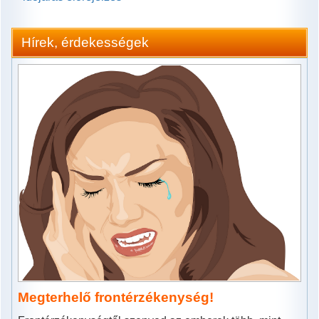
Hírek, érdekességek
Megterhelő frontérzékenység!