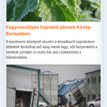
Fagyveszélyes hajnalok jönnek Közép-
Európában
A kontinens középső részén a következő hajnalokon
többfelé fordulhat elő talaj menti fagy, sőt helyenként a
lombok szintjén is nulla fok alá csökkenhet a
hőmérséklet.