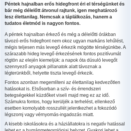
Péntek hajnalban erős hidegfront éri el térségünket és
bár még délelőtt átvonul rajtunk, igen meghatározó
lesz élettanilag. Nemcsak a táplálkozás, hanem a
tudatos életmód is nagyon fontos.
A péntek hajnalban érkező és még a délelőtti órákban
távozó erős hidegfront nem okoz ugyan markáns lehűlést,
mégis teljesen más levegő érkezik mögötte térségünkbe. A
szárazabb hideg levegő érkezésének fontos pozitívumát
rögtön az elején kiemeljük: a napok óta dúsuló levegőt
szennyező anyagok pillanatok alatt távoznak a
légterünkből, helyette tiszta levegő érkezik.
Fontos azonban megemlíteni az élettanilag kedvezőtlen
hatásokat is. Elsősorban a szív- és érrendszeri
betegségekkel küzdőket viseli majd meg ez az idő.
Számukra fontos, hogy kerüljék a terhelést, ellenkező
esetben komolyabb rosszullét jelentkezhet a fokozódó
légszomj vagy vérnyomás-ingadozás miatt.
A kisebb iskolásokra és a háziállatokra is negatív hatással
lehet ez a humánmeteorológiai helyzet. Gyakori lehet a