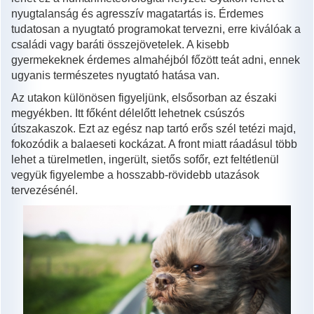
nyugtalanság és agresszív magatartás is. Érdemes
tudatosan a nyugtató programokat tervezni, erre kiválóak a
családi vagy baráti összejövetelek. A kisebb
gyermekeknek érdemes almahéjból főzött teát adni, ennek
ugyanis természetes nyugtató hatása van.
Az utakon különösen figyeljünk, elsősorban az északi
megyékben. Itt főként délelőtt lehetnek csúszós
útszakaszok. Ezt az egész nap tartó erős szél tetézi majd,
fokozódik a balaeseti kockázat. A front miatt ráadásul több
lehet a türelmetlen, ingerült, sietős sofőr, ezt feltétlenül
vegyük figyelembe a hosszabb-rövidebb utazások
tervezésénél.