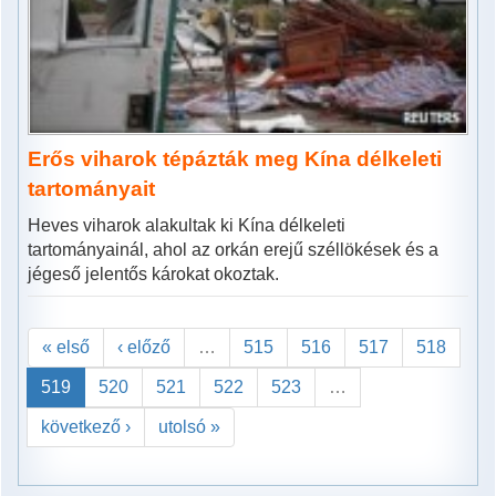
Erős viharok tépázták meg Kína délkeleti
tartományait
Heves viharok alakultak ki Kína délkeleti
tartományainál, ahol az orkán erejű széllökések és a
jégeső jelentős károkat okoztak.
« első
‹ előző
…
515
516
517
518
519
520
521
522
523
…
következő ›
utolsó »