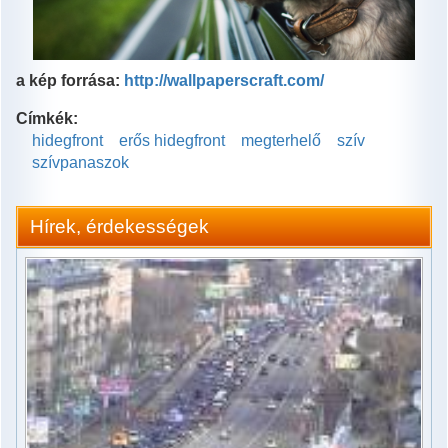
a kép forrása:
http://wallpaperscraft.com/
Címkék:
hidegfront
erős hidegfront
megterhelő
szív
szívpanaszok
Hírek, érdekességek