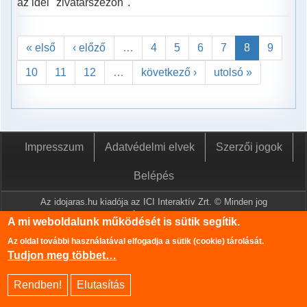
az idei "zivatarszezon".
« első
‹ előző
…
4
5
6
7
8
9
10
11
12
…
következő ›
utolsó »
Impresszum
Adatvédelmi elvek
Szerzői jogok
Belépés
Az idojaras.hu kiadója az ICI Interaktív Zrt. © Minden jog
fenntartva.
A mi weboldalunk működését is sütik segítik.
A www.idojaras.hu oldalon megjelenő tartalmakat a szerzői jogról
Az oldal további használatával elfogadja a sütik (cookie) tárolását.
szóló 1999. évi LXXVI. törvény értelmében az ICI Interaktív Zrt
Tudjon meg többet…
írásos engedélye nélkül tilos lemásolni és közzétenni.
Az oldalon található információk szerkesztéséhez az Országos
Rendben!
Elutasítás
Meteorológiai Szolgálat adatbázisa is felhasználásra került.