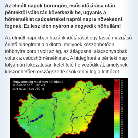
Az elmúlt napok borongós, esős időjárása után
péntektől változás következik be, ugyanis a
hőmérséklet csúcsértékei napról napra növekedni
fognak. Ez lesz idén nyáron a negyedik hőhullám!
Az elmúlt napokban hazánk időjárását egy lassú mozgású
érintő hidegfront alakította, melynek köszönhetően
többnyire borult volt az ég, az átlagosnál alacsonyabbak
voltak a csúcshőmérsékletek. A hidegfront a pénteki nap
folyamán fokozatosan kelet felé helyeződik át, amelynek
köszönhetően országszerte csökkenni fog a felhőzet.