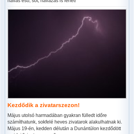
havas eső, sőt, havazás is lehet!
Kezdődik a zivatarszezon!
Május utolsó harmadában gyakran fülledt időre
számíthatunk, sokfelé heves zivatarok alakulhatnak ki.
Május 19-én, kedden délután a Dunántúlon kezdődött