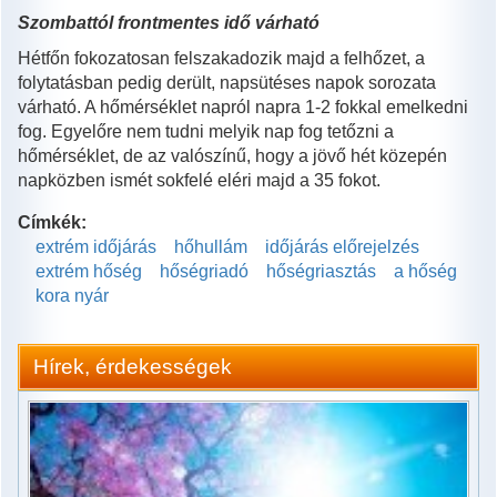
Szombattól frontmentes idő várható
Hétfőn fokozatosan felszakadozik majd a felhőzet, a
folytatásban pedig derült, napsütéses napok sorozata
várható. A hőmérséklet napról napra 1-2 fokkal emelkedni
fog. Egyelőre nem tudni melyik nap fog tetőzni a
hőmérséklet, de az valószínű, hogy a jövő hét közepén
napközben ismét sokfelé eléri majd a 35 fokot.
Címkék:
extrém időjárás
hőhullám
időjárás előrejelzés
extrém hőség
hőségriadó
hőségriasztás
a hőség
kora nyár
Hírek, érdekességek