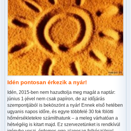
Idén pontosan érkezik a nyár!
Idén, 2015-ben nem hazudtolja meg magát a naptár:
június 1-jével nem csak papíron, de az időjárás
szempontjából is beköszönt a nyár! Ennek első hetében
ugyanis napos időre, és egyre többfelé 30 fok fölötti
hőmérsékletekre számíthatunk – a meleg várhatóan a
hétvégéig is kitart majd. Ez szervezetünket is rendkívül
igénybe veszi, érdemes erre alaposan felkészülnie!