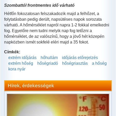
Szombattól frontmentes idő várható
Hétfőn fokozatosan felszakadozik majd a felhőzet, a
folytatásban pedig derült, napsütéses napok sorozata
várható. A hőmérséklet napról napra 1-2 fokkal emelkedni
fog. Egyelőre nem tudni melyik nap fog tetőzni a
hőmérséklet, de az valószínű, hogy a jövő hét közepén
napközben ismét sokfelé eléri majd a 35 fokot.
Címkék:
extrém időjárás
hőhullám
időjárás előrejelzés
extrém hőség
hőségriadó
hőségriasztás
a hőség
kora nyár
Hírek, érdekességek