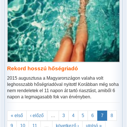
Rekord hosszú hőségriadó
2015 augusztusa a Magyarországon valaha volt
leghosszabb hőségriadóval nyitott! Korábban még soha
nem rendeletek el 11 napon át tartó riasztást, amiből 6
napon a legmagasabb fok van érvényben.
« első
‹ előző
…
3
4
5
6
7
8
9
10
11
…
következő ›
utolsó »