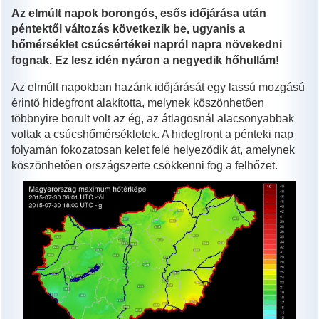
Az elmúlt napok borongós, esős időjárása után
péntektől változás következik be, ugyanis a
hőmérséklet csúcsértékei napról napra növekedni
fognak. Ez lesz idén nyáron a negyedik hőhullám!
Az elmúlt napokban hazánk időjárását egy lassú mozgású
érintő hidegfront alakította, melynek köszönhetően
többnyire borult volt az ég, az átlagosnál alacsonyabbak
voltak a csúcshőmérsékletek. A hidegfront a pénteki nap
folyamán fokozatosan kelet felé helyeződik át, amelynek
köszönhetően országszerte csökkenni fog a felhőzet.