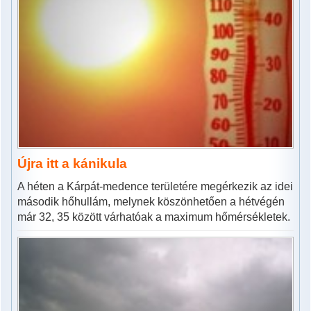
Újra itt a kánikula
A héten a Kárpát-medence területére megérkezik az idei
második hőhullám, melynek köszönhetően a hétvégén
már 32, 35 között várhatóak a maximum hőmérsékletek.