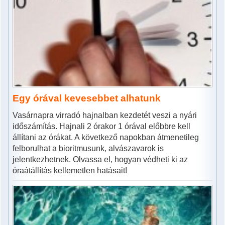
Egy órával kevesebbet alhatunk
Vasárnapra virradó hajnalban kezdetét veszi a nyári
időszámítás. Hajnali 2 órakor 1 órával előbbre kell
állítani az órákat. A következő napokban átmenetileg
felborulhat a bioritmusunk, alvászavarok is
jelentkezhetnek. Olvassa el, hogyan védheti ki az
óraátállítás kellemetlen hatásait!