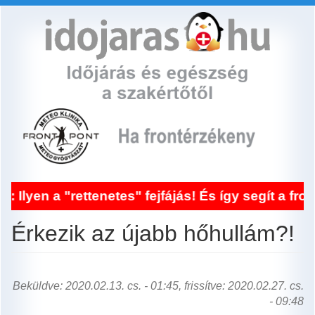
Ugrás
a
tartalomra
ettenetes" fejfájás! És így segít a frontérzéke
Érkezik az újabb hőhullám?!
Beküldve: 2020.02.13. cs. - 01:45, frissítve: 2020.02.27. cs.
- 09:48