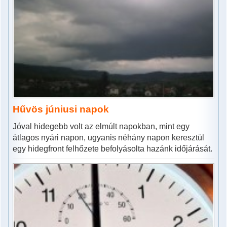
Hűvös júniusi napok
Jóval hidegebb volt az elmúlt napokban, mint egy
átlagos nyári napon, ugyanis néhány napon keresztül
egy hidegfront felhőzete befolyásolta hazánk időjárását.