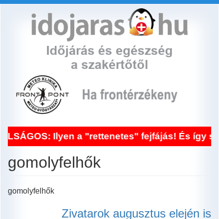
Ugrás
a
tartalomra
SÁGOS: Ilyen a "rettenetes" fejfájás! És így seg
gomolyfelhők
gomolyfelhők
Zivatarok augusztus elején is