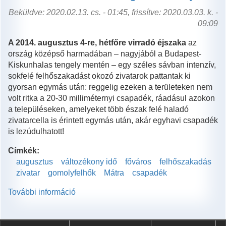
Beküldve: 2020.02.13. cs. - 01:45, frissítve: 2020.03.03. k. -
09:09
A 2014. augusztus 4-re, hétfőre
virradó éjszaka
az
ország középső harmadában – nagyjából a Budapest-
Kiskunhalas tengely mentén – egy széles sávban intenzív,
sokfelé felhőszakadást okozó zivatarok pattantak ki
gyorsan egymás után: reggelig ezeken a területeken nem
volt ritka a 20-30 milliméternyi csapadék, ráadásul azokon
a településeken, amelyeket több észak felé haladó
zivatarcella is érintett egymás után, akár egyhavi csapadék
is lezúdulhatott!
Címkék:
augusztus
változékony idő
főváros
felhőszakadás
zivatar
gomolyfelhők
Mátra
csapadék
További információ
Zivatarok
augusztus
elején
is