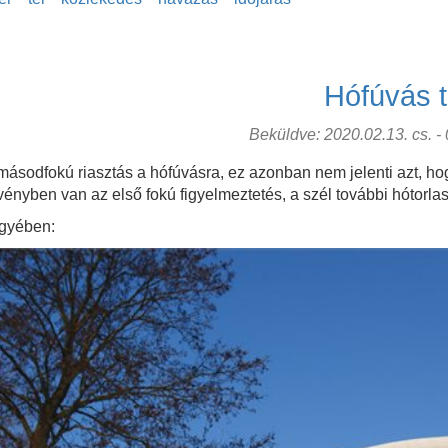
Hófúvás 
Beküldve: 2020.02.13. cs. - 0
ásodfokú riasztás a hófúvásra, ez azonban nem jelenti azt, ho
ényben van az első fokú figyelmeztetés, a szél további hótorla
egyében: