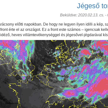
Jégeső t
Beküldve: 2020.02.13. cs. - 0
 karácsony előtti napokban. De hogy ne legyen ilyen idilli a kép
ront érte el az országot. Ez a front este számos – igencsak kell
t idéző, heves villámtevékenységgel és jégesővel-jégdarával kísé