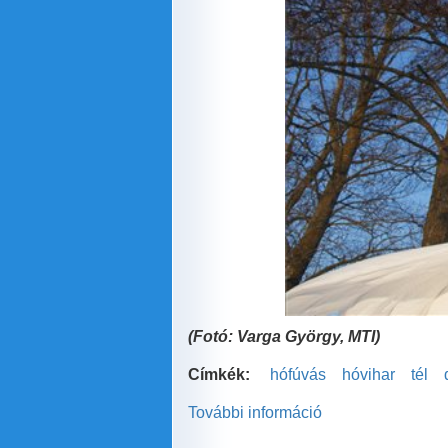
(Fotó: Varga György, MTI)
Címkék:
hófúvás
hóvihar
tél
További információ
Hófúvás
tombol