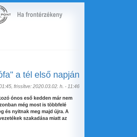
fa" a tél első napján
1:45, frissítve: 2020.03.02. h. - 11:46
t okozó ónos eső kedden már nem
zonban még most is többfelé
eg és nyitnak meg majd újra. A
i vezetékek szakadása miatt az