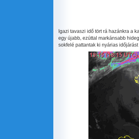
az
országban
tartalommal
kapcsolatosan
Igazi tavaszi idő tört rá hazánkra a
egy újabb, ezúttal markánsabb hidegf
sokfelé pattantak ki nyárias időjárás