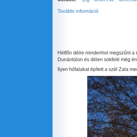
További információ
"Jégkatasztrófa"
a
tél
első
napján
tartalommal
kapcsolatosan
Hétfőn délre mindenhol megszűnt a m
Dunántúlon és délen sokfelé még érv
Ilyen hófalakat épített a szél Zala m