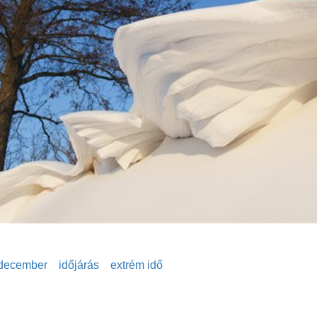
december
időjárás
extrém idő