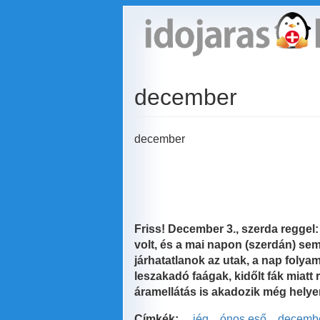
Ugrás
a
tartalomra
december
december
Friss! December 3., szerda reggel
volt, és a mai napon (szerdán) s
járhatatlanok az utak, a nap foly
leszakadó faágak, kidőlt fák miatt 
áramellátás is akadozik még helye
Címkék:
jég
ónos eső
decemb