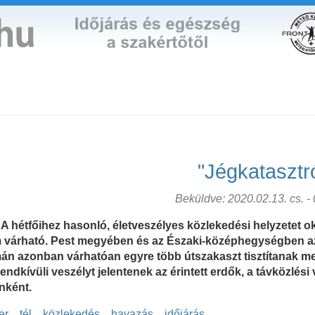
"Jégkatasztró
Beküldve: 2020.02.13. cs. - 0
: A hétfőihez hasonló, életveszélyes közlekedési helyzete
em várható. Pest megyében és az Északi-középhegységben a
amán azonban várhatóan egyre több útszakaszt tisztítanak m
rendkívüli veszélyt jelentenek az érintett erdők, a távközlés
nként.
er
tél
közlekedés
havazás
időjárás