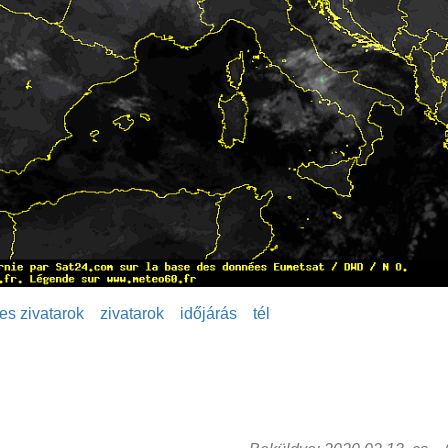
es zivatarok
zivatarok
időjárás
tél