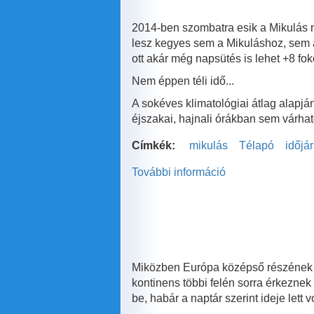
2014-ben szombatra esik a Mikulás n
lesz kegyes sem a Mikuláshoz, sem a
ott akár még napsütés is lehet +8 fok
Nem éppen téli idő...
A sokéves klimatológiai átlag alapj
éjszakai, hajnali órákban sem várha
Címkék:
mikulás
Télapó
időjá
További információ
Elázik
a
Télapó
tartalommal
kapcsolatosan
Miközben Európa középső részének id
kontinens többi felén sorra érkeznek
be, habár a naptár szerint ideje lett v