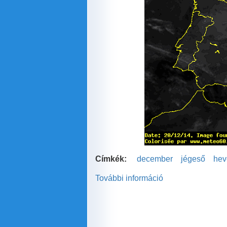
Címkék:
december
jégeső
hev
További információ
Jégeső
tombolt
decemberben!
tartalommal
kapcsolatosan