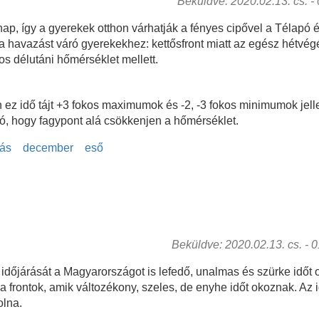
Beküldve: 2020.02.13. cs. - 0
ap, így a gyerekek otthon várhatják a fényes cipővel a Télapó
 havazást váró gyerekekhez: kettősfront miatt az egész hétvégé
os délutáni hőmérséklet mellett.
án ez idő tájt +3 fokos maximumok és -2, -3 fokos minimumok je
tó, hogy fagypont alá csökkenjen a hőmérséklet.
rás
december
eső
Beküldve: 2020.02.13. cs. - 01
őjárását a Magyarországot is lefedő, unalmas és szürke időt ok
 a frontok, amik változékony, szeles, de enyhe időt okoznak. Az 
olna.