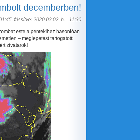
ombolt decemberben!
1:45, frissítve: 2020.03.02. h. - 11:30
, szombat este a péntekihez hasonlóan
emetlen – meglepetést tartogatott:
rt zivatarok!