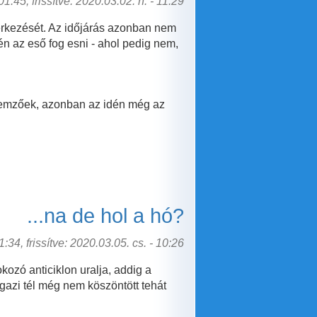
1:45, frissítve: 2020.03.02. h. - 11:29
 érkezését. Az időjárás azonban nem
n az eső fog esni - ahol pedig nem,
llemzőek, azonban az idén még az
...na de hol a hó?
:34, frissítve: 2020.03.05. cs. - 10:26
ozó anticiklon uralja, addig a
igazi tél még nem köszöntött tehát