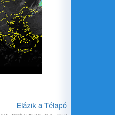
Elázik a Télapó