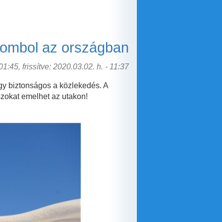
tombol az országban
1:45, frissítve: 2020.03.02. h. - 11:37
gy biztonságos a közlekedés. A
szokat emelhet az utakon!