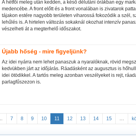
A hétfői meleg után kedden, a késő délutáni órákban egy marká
medencébe. A front előtt és a front vonalában is zivatarok patt
tájakon estére nagyobb területen viharossá fokozódik a szél, 
lehűlés is. A hirtelen változás sokaknál okozhat intenzív pana
vészelheti át a megterhelő időszakot.
Újabb hőség - mire figyeljünk?
Az idei nyárra nem lehet panaszuk a nyaralóknak, rövid megsz
kedvükben járt az időjárás. Ráadásként az augusztus is hőhu
idei ötödikkel. A tartós meleg azonban veszélyeket is rejt, ráa
parlagfűszezon is.
…
7
8
9
10
11
12
13
14
15
…
k