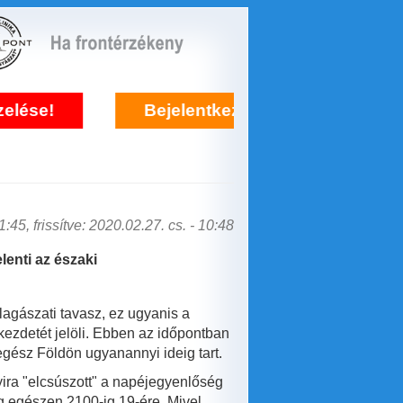
Bejelentkezés frontérzékenység kezelésér
:45, frissítve: 2020.02.27. cs. - 10:48
lenti az északi
lagászati tavasz, ez ugyanis a
 kezdetét jelöli. Ebben az időpontban
egész Földön ugyanannyi ideig tart.
ira "elcsúszott" a napéjegyenlőség
g egészen 2100-ig 19-ére. Mivel