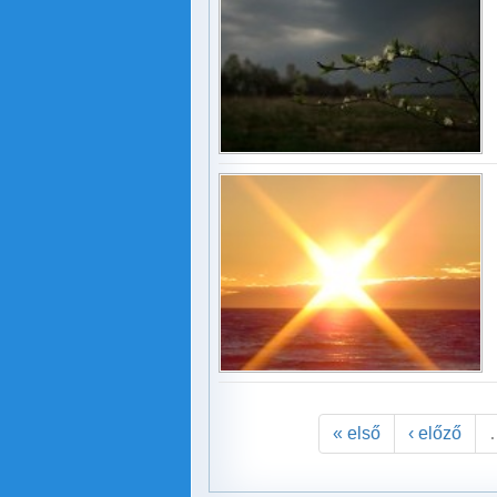
« első
‹ előző