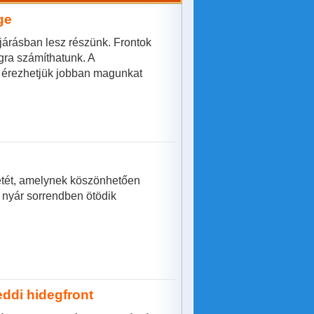
ge
árásban lesz részünk. Frontok
gra számíthatunk. A
n érezhetjük jobban magunkat
letét, amelynek köszönhetően
i nyár sorrendben ötödik
eddi hidegfront