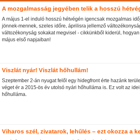
A mozgalmasság jegyében telik a hosszú hétvé
A május 1-el induló hosszú hétvégén igencsak mozgalmas időj
jönnek-mennek, szeles időre, áprilisra jellemző változékonysá
változékonyság sokakat megvisel - cikkünkből kiderül, hogya
május első napjaiban!
Viszlát nyár! Viszlát hőhullám!
Szeptember 2-án nyugat felől egy hidegfront érte hazánk terü
véget ér a 2015-ös év utolsó nyári hőhulláma is. Ez volt az ide
hőhulláma.
Viharos szél, zivatarok, lehűlés – ezt okozza a k