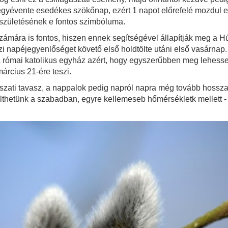
gyévente esedékes szökőnap, ezért 1 napot előrefelé mozdul el
ászületésének e fontos szimbóluma.
zámára is fontos, hiszen ennek segítségével állapítják meg a 
 napéjegyenlőséget követő első holdtölte utáni első vasárnap. I
római katolikus egyház azért, hogy egyszerűbben meg lehessen 
árcius 21-ére teszi.
gászati tavasz, a nappalok pedig napról napra még tovább hossz
tölthetünk a szabadban, egyre kellemeseb hőmérsékletk mellett - 