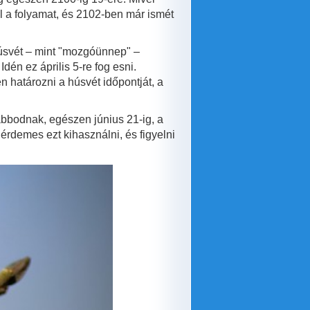
 a folyamat, és 2102-ben már ismét
Húsvét – mint "mozgóünnep" –
dén ez április 5-re fog esni.
határozni a húsvét időpontját, a
abbodnak, egészen június 21-ig, a
érdemes ezt kihasználni, és figyelni