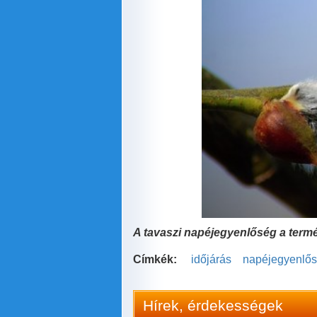
A tavaszi napéjegyenlőség a term
Címkék:
időjárás
napéjegyenlő
Hírek, érdekességek