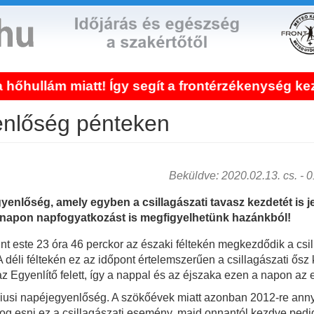
iatt! Így segít a frontérzékenység kezelése!
enlőség pénteken
Beküldve: 2020.02.13. cs. - 01
yenlőség, amely egyben a csillagászati tavasz kezdetét is je
 napon napfogyatkozást is megfigyelhetünk hazánkból!
nt este 23 óra 46 perckor az északi féltekén megkezdődik a csil
 déli féltekén ez az időpont értelemszerűen a csillagászati ősz
 Egyenlítő felett, így a nappal és az éjszaka ezen a napon az 
iusi napéjegyenlőség. A szökőévek miatt azonban 2012-re anny
fog esni ez a csillagászati esemény, majd onnantól kezdve pedi