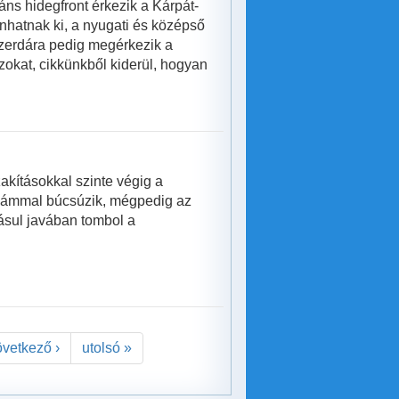
ns hidegfront érkezik a Kárpát-
anhatnak ki, a nyugati és középső
szerdára pedig megérkezik a
szokat, cikkünkből kiderül, hogyan
akításokkal szinte végig a
llámmal búcsúzik, mégpedig az
dásul javában tombol a
övetkező ›
utolsó »