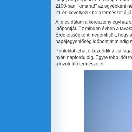
2100-ban "kimarad" az egyébként né
21-én következik be a természet újj
A jeles dátum a keresztény egyház s
időpontját. Ez minden évben a tavaszi
Érdekességként megemlítjük, hogy a 
napéjegyenlőség időpontját mindig m
Péntektől tehát elkezdődik a csilla
nyári napfordulóig. Egyre több időt 
a kizöldülő természetet!