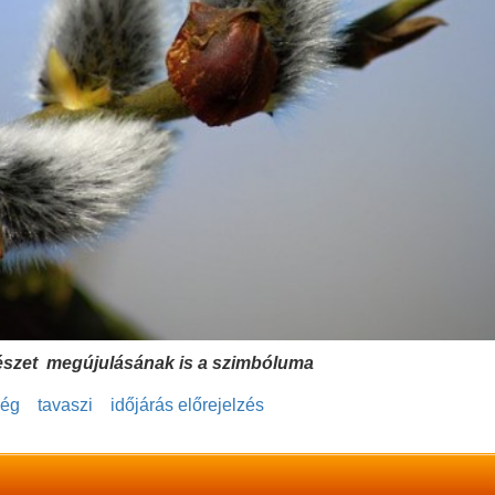
észet megújulásának is a szimbóluma
ség
tavaszi
időjárás előrejelzés