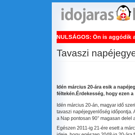
Ugrás
a
tartalomra
NAPI TANULSÁGOS: Ön is aggódik a hőhullám m
Tavaszi napéjegy
Idén március 20-ára esik a napéjeg
féltekén.Érdekesség, hogy ezen a
Idén március 20-án, magyar idő szeri
tavaszi napéjegyenlőség időpontja. A
a Nap pontosan 90° magasan delel az
Egészen 2011-ig 21-ére esett a márc
ideje, hogy egészen 2048-ig 20-ára 