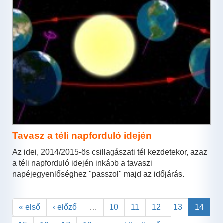
Tavasz a téli napforduló idején
Az idei, 2014/2015-ös csillagászati tél kezdetekor, azaz
a téli napforduló idején inkább a tavaszi
napéjegyenlőséghez "passzol" majd az időjárás.
« első
‹ előző
…
10
11
12
13
14