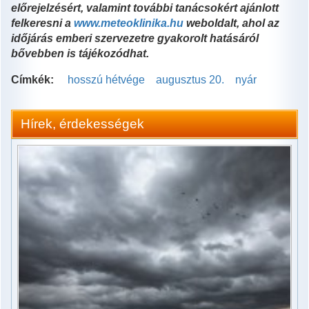
előrejelzésért, valamint további tanácsokért ajánlott
felkeresni a
www.meteoklinika.hu
weboldalt, ahol az
időjárás emberi szervezetre gyakorolt hatásáról
bővebben is tájékozódhat.
Címkék:
hosszú hétvége
augusztus 20.
nyár
Hírek, érdekességek