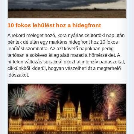
10 fokos lehűlést hoz a hidegfront
A rekord meleget hozó, kora nyárias csütörtöki nap után
péntek délután egy markáns hidegfront hoz 10 fokos
lehűlést szombatra. Az azt követő napokban pedig
tartósan a sokéves átlag alatt marad a hőmérséklet. A
hirtelen változás sokaknál okozhat intenzív panaszokat,
cikkünkből kiderül, hogyan vészelheti át a megterhelő
időszakot.