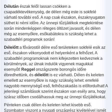
Délután
észak felől lassan csökken a
csapadéktevékenység, de délen még este is sokfelé
várható további eső. A nap csak északon, északnyugaton
süthet ki némi időre. Az ünnepi tűzijátékok megtekintése
során mindenképpen réteges öltözet javasolt, és délen
még az esernyőkre, esőkabátokra is szükség lehet a
szabadtéri programok során!
Délelőtt
a fővárostól délre eső területeken sokfelé esik az
eső, északon vékonyodott el helyenként a felhőzet. A
szabadtéri programoknak nem kifejezetten kedveznek a
körülmények, az útnak indulók vigyenek magukkal
esernyőt!
Reggel
országszerte borongós időre
ébredhettünk, és
délelőtt
is ez várható. Délen és keleten
emellett az esernyőkre is nagy szükség lehet: errefelé
nagyobb mennyiségű eső, felhőszakadás is előfordulhat! A
jelenlegi számítások szerint északon van esély arra, hogy
száraz időben csodálhassuk meg az ünnepi tűzijátékokat.
Pénteken csak délen és keleten lehet kisebb eső.
Szombaton viszont a nyugati országrész kivételével ismét