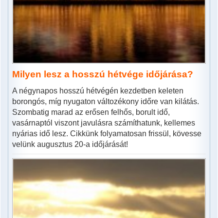
Milyen lesz a hosszú hétvége időjárása?
A négynapos hosszú hétvégén kezdetben keleten
borongós, míg nyugaton változékony időre van kilátás.
Szombatig marad az erősen felhős, borult idő,
vasárnaptól viszont javulásra számíthatunk, kellemes
nyárias idő lesz. Cikkünk folyamatosan frissül, kövesse
velünk augusztus 20-a időjárását!