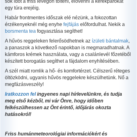
sok időt a friss levegőn tölteni, elővenni a kerékpárokat
egy túra erejéig.
Habár frontmentes időszak elé nézünk, a fokozottan
érzékenyeknél még enyhe
fejfájás
előfordulhat. Nekik a
borsmenta tea
fogyasztása segíthet!
A hűvös reggeleken felerősödhetnek az
ízületi bántalmak
,
a panaszok a következő napokban is megmaradhatnak. A
kámforos krémek használata, vagy a csalánlevél főzetéből
készített borogatás segíthet a fájdalom enyhítésében.
A szél miatt romlik a hő- és komfortérzet. Célszerű réteges
öltözködni, ugyanis hűvös reggelekre készülhetünk. Nő a
megfázásveszély!
Iratkozzon fel
ingyenes napi hírlevelünkre, és tudja
meg első kézből, mi vár Önre, hogy időben
felkészülhessen az Önt érintő, időjárás okozta
hatásokról!
Friss humánmeteorológiai információkért és