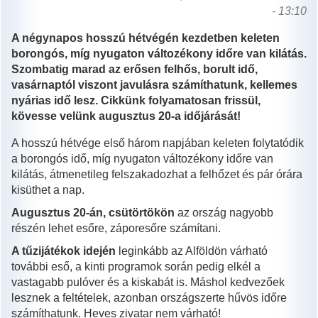
- 13:10
A négynapos hosszú hétvégén kezdetben keleten
borongós, míg nyugaton változékony időre van kilátás.
Szombatig marad az erősen felhős, borult idő,
vasárnaptól viszont javulásra számíthatunk, kellemes
nyárias idő lesz. Cikkünk folyamatosan frissül,
kövesse velünk augusztus 20-a időjárását!
A hosszú hétvége első három napjában keleten folytatódik
a borongós idő, míg nyugaton változékony időre van
kilátás, átmenetileg felszakadozhat a felhőzet és pár órára
kisüthet a nap.
Augusztus 20-án, csütörtökön
az ország nagyobb
részén lehet esőre, záporesőre számítani.
A tűzijátékok idején
leginkább az Alföldön várható
további eső, a kinti programok során pedig elkél a
vastagabb pulóver és a kiskabát is. Máshol kedvezőek
lesznek a feltételek, azonban országszerte hűvös időre
számíthatunk. Heves zivatar nem várható!