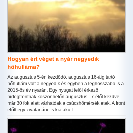
Hogyan ért véget a nyár negyedik
hőhulláma?
Az augusztus 5-én kezdődő, augusztus 16-áig tartó
hőhullám volt a negyedik és egyben a leghosszabb is a
2015-ös év nyarán. Egy nyugat felől érkező
hidegfrontnak köszönhetőn augusztus 17-étől kezdve
már 30 fok alatt várhatóak a csúcshőmérsékletek. A front
előtt egy zivatarlánc is kialakult.