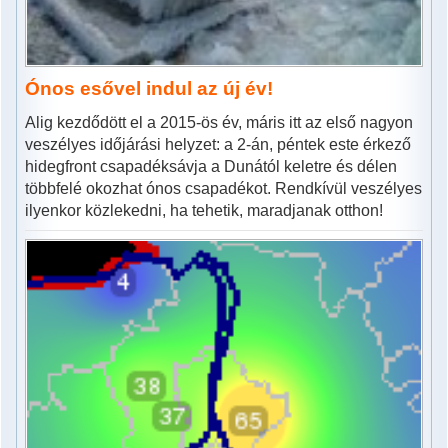
Ónos esővel indul az új év!
Alig kezdődött el a 2015-ös év, máris itt az első nagyon
veszélyes időjárási helyzet: a 2-án, péntek este érkező
hidegfront csapadéksávja a Dunától keletre és délen
többfelé okozhat ónos csapadékot. Rendkívül veszélyes
ilyenkor közlekedni, ha tehetik, maradjanak otthon!