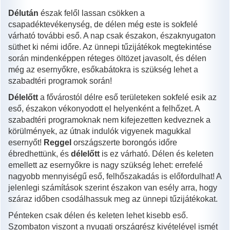
Délután
észak felől lassan csökken a
csapadéktevékenység, de délen még este is sokfelé
várható további eső. A nap csak északon, északnyugaton
süthet ki némi időre. Az ünnepi tűzijátékok megtekintése
során mindenképpen réteges öltözet javasolt, és délen
még az esernyőkre, esőkabátokra is szükség lehet a
szabadtéri programok során!
Délelőtt
a fővárostól délre eső területeken sokfelé esik az
eső, északon vékonyodott el helyenként a felhőzet. A
szabadtéri programoknak nem kifejezetten kedveznek a
körülmények, az útnak indulók vigyenek magukkal
esernyőt!
Reggel
országszerte borongós időre
ébredhettünk, és
délelőtt
is ez várható. Délen és keleten
emellett az esernyőkre is nagy szükség lehet: errefelé
nagyobb mennyiségű eső, felhőszakadás is előfordulhat! A
jelenlegi számítások szerint északon van esély arra, hogy
száraz időben csodálhassuk meg az ünnepi tűzijátékokat.
Pénteken csak délen és keleten lehet kisebb eső.
Szombaton viszont a nyugati országrész kivételével ismét