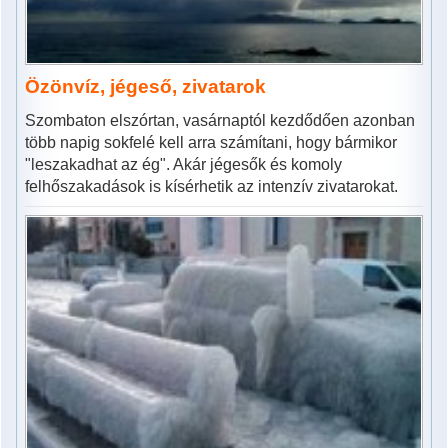
Özönvíz, jégeső, zivatarok
Szombaton elszórtan, vasárnaptól kezdődően azonban
több napig sokfelé kell arra számítani, hogy bármikor
"leszakadhat az ég". Akár jégesők és komoly
felhőszakadások is kísérhetik az intenzív zivatarokat.