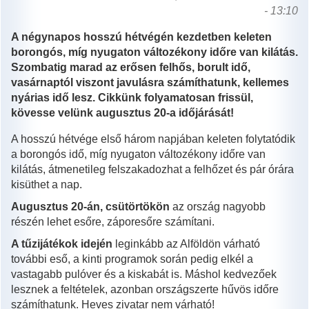
- 13:10
A négynapos hosszú hétvégén kezdetben keleten
borongós, míg nyugaton változékony időre van kilátás.
Szombatig marad az erősen felhős, borult idő,
vasárnaptól viszont javulásra számíthatunk, kellemes
nyárias idő lesz. Cikkünk folyamatosan frissül,
kövesse velünk augusztus 20-a időjárását!
A hosszú hétvége első három napjában keleten folytatódik
a borongós idő, míg nyugaton változékony időre van
kilátás, átmenetileg felszakadozhat a felhőzet és pár órára
kisüthet a nap.
Augusztus 20-án, csütörtökön
az ország nagyobb
részén lehet esőre, záporesőre számítani.
A tűzijátékok idején
leginkább az Alföldön várható
további eső, a kinti programok során pedig elkél a
vastagabb pulóver és a kiskabát is. Máshol kedvezőek
lesznek a feltételek, azonban országszerte hűvös időre
számíthatunk. Heves zivatar nem várható!