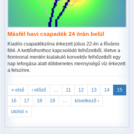
Másfél havi csapadék 24 órán belül
Kiadós csapadékzóna érkezett július 22-én a főváros
fölé. A kettősfronthoz kapcsolódó felhőzetből, illetve a
frontvonal mentén kialakuló konvektív felhőzetből egy
nap leforgása alatt döbbenetes mennyiségű víz érkezett
a felszínre.
« első
‹ előző
…
11
12
13
14
15
16
17
18
19
…
következő ›
utolsó »