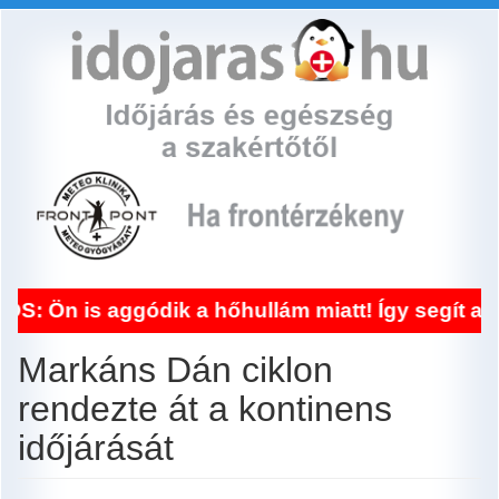
Ugrás
a
tartalomra
gódik a hőhullám miatt! Így segít a frontérzék
Markáns Dán ciklon
rendezte át a kontinens
időjárását