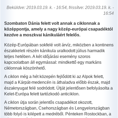
Beküldve: 2019.03.19. k. - 16:54, frissítve: 2019.03.19. k. -
16:54
Szombaton Dánia felett volt annak a ciklonnak a
középpontja, amely a nagy közép-európai csapadéktól
kezdve a moszkvai kánikuláért felelős.
Közép-Európában sokfelé volt árvíz, miközben a kontinens
északkeleti részén kánikula uralkodott július harmadik
teljes hetében. A két időjárási esemény szoros
kapcsolatban áll egymással: mindkettő egy markáns
ciklonnak köszönhető.
A ciklon még a hét közepén fejlődött ki az Alpok felett,
majd a Kárpát-medencén is áthaladva előbb észak, majd
északnyugat felé sodródott. Útját jelentősen befolyásolta a
Kelet-Európa felett tartózkodó anticiklon.
A ciklon útja során jelentős csapadékot okozott,
Németországban, Csehországban és Lengyelországban
több folyó is kilépett a medréből. Pénteken Rostockban, a