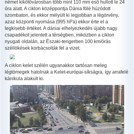
német kikötővárosban több mint 110 mm eső hullott le 24
óra alatt. A ciklon középpontja Dánia fölé húzódott
szombaton, és ekkor mélyült ki legjobban a légörvény,
azaz központi nyomása (995 hPa) ekkor érte el a
legkisebb értéket. A dániai elhelyezkedés újabb nagy
csapadékot jelentett a térségben, miközben a ciklon
nyugati oldalán, az Északi-tengerben 100 km/órás
széllökések korbácsolták fel a vizet.
A ciklon kelet szélén ugyanakkor tartósan meleg
légtömegek hatolnak a Kelet-európai-síkságra, így arrafelé
kánikula alakult ki.