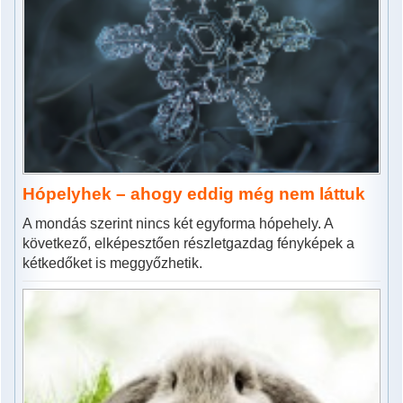
Hópelyhek – ahogy eddig még nem láttuk
A mondás szerint nincs két egyforma hópehely. A
következő, elképesztően részletgazdag fényképek a
kétkedőket is meggyőzhetik.