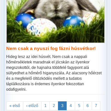
Nem csak a nyuszi fog fázni húsvétkor!
Hideg lesz az idei húsvét. Nem csak a nappali
hőmérsékletek maradnak el jócskán az ilyenkor
megszokottól, de hajnalra többfelé fagypont alá
süllyedhet a hőmérő higanyszála. Az alacsony hőérzet
és a megfelelő öltözködés mellett a tudatos
táplálkozásra is érdemes ilyenkor fokozottan
odafigyelni.
« első
‹ előző
1
2
3
4
5
6
7