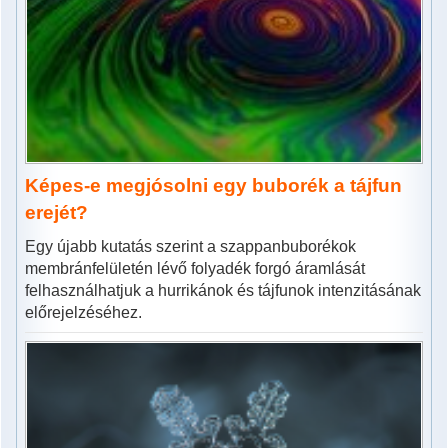
Képes-e megjósolni egy buborék a tájfun
erejét?
Egy újabb kutatás szerint a szappanbuborékok
membránfelületén lévő folyadék forgó áramlását
felhasználhatjuk a hurrikánok és tájfunok intenzitásának
előrejelzéséhez.