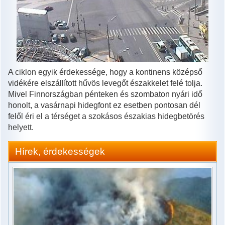
A ciklon egyik érdekessége, hogy a kontinens középső
vidékére elszállított hűvös levegőt északkelet felé tolja.
Mivel Finnországban pénteken és szombaton nyári idő
honolt, a vasárnapi hidegfont ez esetben pontosan dél
felől éri el a térséget a szokásos északias hidegbetörés
helyett.
Hírek, érdekességek