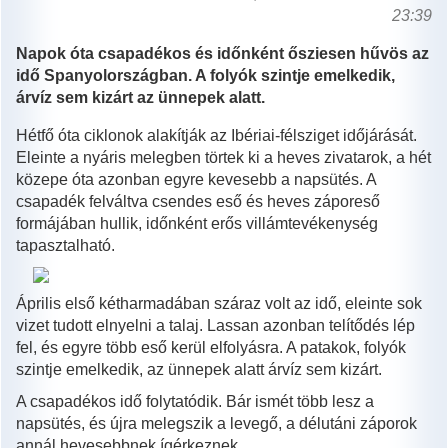
23:39
Napok óta csapadékos és időnként ősziesen hűvös az
idő Spanyolországban. A folyók szintje emelkedik,
árvíz sem kizárt az ünnepek alatt.
Hétfő óta ciklonok alakítják az Ibériai-félsziget időjárását.
Eleinte a nyáris melegben törtek ki a heves zivatarok, a hét
közepe óta azonban egyre kevesebb a napsütés. A
csapadék felváltva csendes eső és heves záporeső
formájában hullik, időnként erős villámtevékenység
tapasztalható.
Április első kétharmadában száraz volt az idő, eleinte sok
vizet tudott elnyelni a talaj. Lassan azonban telítődés lép
fel, és egyre több eső kerül elfolyásra. A patakok, folyók
szintje emelkedik, az ünnepek alatt árvíz sem kizárt.
A csapadékos idő folytatódik. Bár ismét több lesz a
napsütés, és újra melegszik a levegő, a délutáni záporok
annál hevesebbnek ígérkeznek.