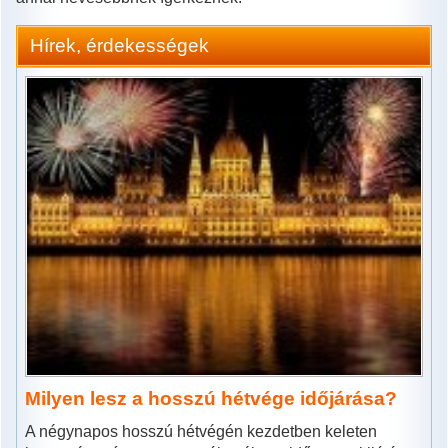
Hírek, érdekességek
Milyen lesz a hosszú hétvége időjárása?
A négynapos hosszú hétvégén kezdetben keleten