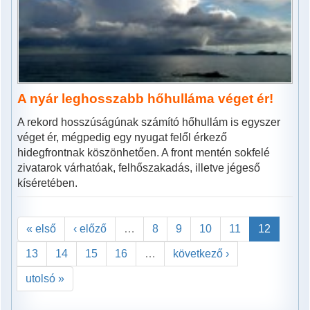
A nyár leghosszabb hőhulláma véget ér!
A rekord hosszúságúnak számító hőhullám is egyszer
véget ér, mégpedig egy nyugat felől érkező
hidegfrontnak köszönhetően. A front mentén sokfelé
zivatarok várhatóak, felhőszakadás, illetve jégeső
kíséretében.
« első
‹ előző
…
8
9
10
11
12
13
14
15
16
…
következő ›
utolsó »