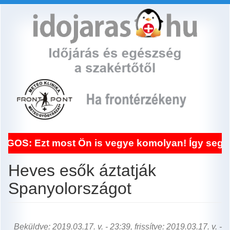
Ugrás
a
tartalomra
most Ön is vegye komolyan! Így segített a fron
Heves esők áztatják
Spanyolországot
Beküldve: 2019.03.17. v. - 23:39, frissítve: 2019.03.17. v. -