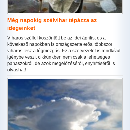
Még napokig szélvihar tépázza az
idegeinket
Viharos széllel köszöntött be az idei április, és a
következő napokban is országszerte erős, többször
viharos lesz a légmozgás. Ez a szervezetet is rendkívül
igénybe veszi, cikkünkben nem csak a lehetséges
panaszokról, de azok megelőzéséről, enyhítéséről is
olvashat!