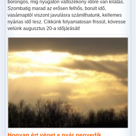
borongós, míg nyugaton változékony időre van kilátás.
Szombatig marad az erősen felhős, borult idő,
vasárnaptól viszont javulásra számíthatunk, kellemes
nyárias idő lesz. Cikkünk folyamatosan frissül, kövesse
velünk augusztus 20-a időjárását!
Hogyan ért véget a nyár negyedik