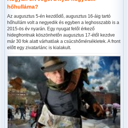
hőhulláma?
Az augusztus 5-én kezdődő, augusztus 16-áig tartó
hőhullám volt a negyedik és egyben a leghosszabb is a
2015-ös év nyarán. Egy nyugat felől érkező
hidegfrontnak köszönhetőn augusztus 17-étől kezdve
már 30 fok alatt várhatóak a csúcshőmérsékletek. A front
előtt egy zivatarlánc is kialakult.