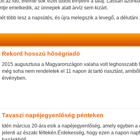
 az idő, eleinte sok vizet tudott elnyelni a talaj. Lassan azonba
intje emelkedik, az ünnepek alatt árvíz sem kizárt.
mét több lesz a napsütés, és újra melegszik a levegő, a délutá
Rekord hosszú hőségriadó
2015 augusztusa a Magyarországon valaha volt leghosszabb h
még soha nem rendeletek el 11 napon át tartó riasztást, amib
érvényben.
Tavaszi napéjegyenlőség pénteken
Idén március 20-ára esik a napéjegyenlőség, amely egyben a cs
jelenti az északi féltekén.Érdekesség, hogy ezen a napon nap
hazánkból!