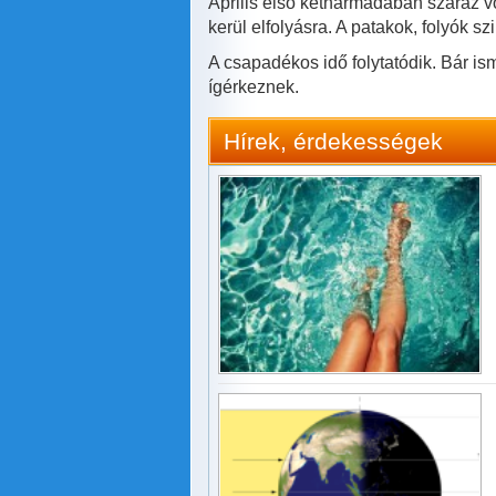
Április első kétharmadában száraz volt
kerül elfolyásra. A patakok, folyók sz
A csapadékos idő folytatódik. Bár is
ígérkeznek.
Hírek, érdekességek