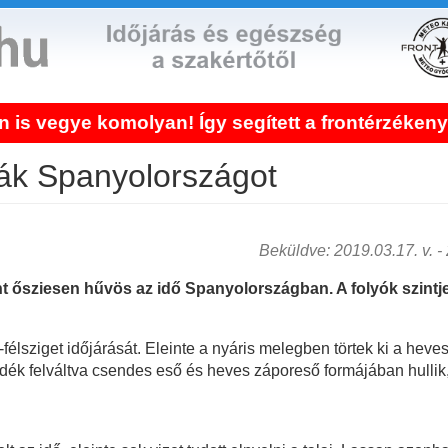
ye komolyan! Így segített a frontérzékenység k
ják Spanyolországot
Beküldve: 2019.03.17. v. - 2
ősziesen hűvös az idő Spanyolországban. A folyók szintje 
ai-félsziget időjárását. Eleinte a nyáris melegben törtek ki a hev
ék felváltva csendes eső és heves záporeső formájában hullik