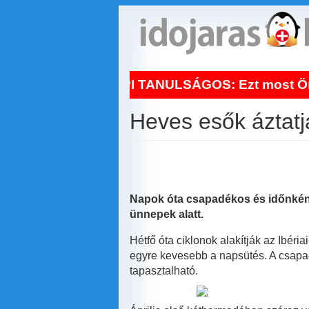
Ugrás
a
tartalomra
NAPI TANULSÁGOS: Ezt most Ön is veg
Heves esők áztat
Napok óta csapadékos és időnként 
ünnepek alatt.
Hétfő óta ciklonok alakítják az Ibéri
egyre kevesebb a napsütés. A csapad
tapasztalható.