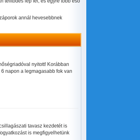
n telítődés lép fel, és egyre több eső
ni záporok annál hevesebbnek
őségriadóval nyitott! Korábban
ől 6 napon a legmagasabb fok van
illagászati tavasz kezdetét is
fogyatkozást is megfigyelhetünk