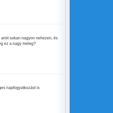
 amit sokan nagyon nehezen, és
ég ez a nagy meleg?
es napfogyatkozást is