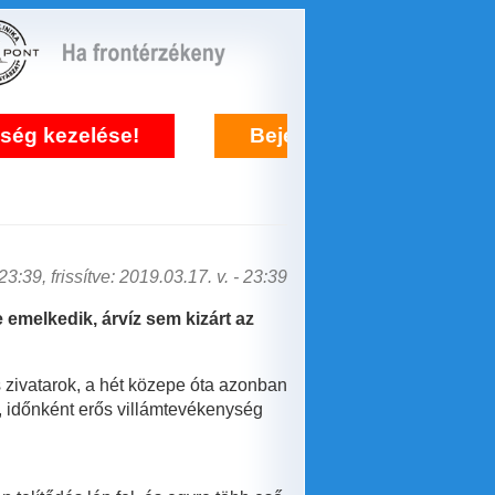
ezelése!
Bejelentkezés frontérzékenysé
3:39, frissítve: 2019.03.17. v. - 23:39
emelkedik, árvíz sem kizárt az
es zivatarok, a hét közepe óta azonban
, időnként erős villámtevékenység