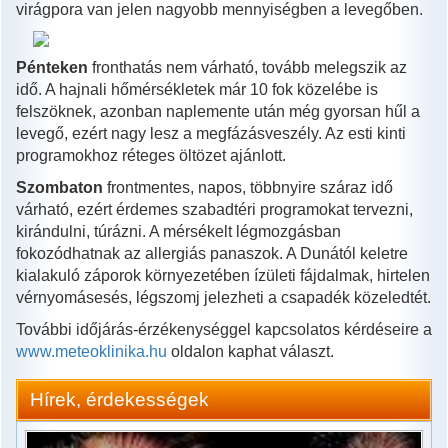
virágpora van jelen nagyobb mennyiségben a levegőben.
Pénteken
fronthatás nem várható, tovább melegszik az
idő. A hajnali hőmérsékletek már 10 fok közelébe is
felszöknek, azonban naplemente után még gyorsan hűl a
levegő, ezért nagy lesz a megfázásveszély. Az esti kinti
programokhoz réteges öltözet ajánlott.
Szombaton
frontmentes, napos, többnyire száraz idő
várható, ezért érdemes szabadtéri programokat tervezni,
kirándulni, túrázni. A mérsékelt légmozgásban
fokozódhatnak az allergiás panaszok. A Dunától keletre
kialakuló záporok környezetében ízületi fájdalmak, hirtelen
vérnyomásesés, légszomj jelezheti a csapadék közeledtét.
További időjárás-érzékenységgel kapcsolatos kérdéseire a
www.meteoklinika.hu
oldalon kaphat választ.
Hírek, érdekességek