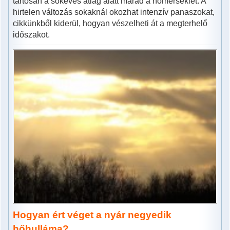
tartósan a sokéves átlag alatt marad a hőmérséklet. A
hirtelen változás sokaknál okozhat intenzív panaszokat,
cikkünkből kiderül, hogyan vészelheti át a megterhelő
időszakot.
Hogyan ért véget a nyár negyedik
hőhulláma?