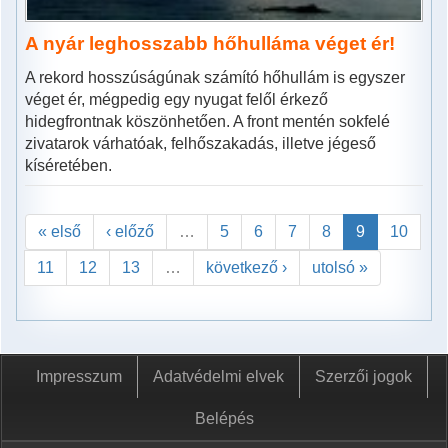
A nyár leghosszabb hőhulláma véget ér!
A rekord hosszúságúnak számító hőhullám is egyszer
véget ér, mégpedig egy nyugat felől érkező
hidegfrontnak köszönhetően. A front mentén sokfelé
zivatarok várhatóak, felhőszakadás, illetve jégeső
kíséretében.
« első
‹ előző
…
5
6
7
8
9
10
11
12
13
…
következő ›
utolsó »
Impresszum
Adatvédelmi elvek
Szerzői jogok
Belépés