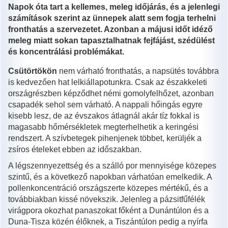
Napok óta tart a kellemes, meleg időjárás, és a jelenlegi
számítások szerint az ünnepek alatt sem fogja terhelni
fronthatás a szervezetet. Azonban a májusi időt idéző
meleg miatt sokan tapasztalhatnak fejfájást, szédülést
és koncentrálási problémákat.
Csütörtökön
nem várható fronthatás, a napsütés továbbra
is kedvezően hat lelkiállapotunkra. Csak az északkeleti
országrészben képződhet némi gomolyfelhőzet, azonban
csapadék sehol sem várható. A nappali hőingás egyre
kisebb lesz, de az évszakos átlagnál akár tíz fokkal is
magasabb hőmérsékletek megterhelhetik a keringési
rendszert. A szívbetegek pihenjenek többet, kerüljék a
zsíros ételeket ebben az időszakban.
A légszennyezettség és a szálló por mennyisége közepes
szintű, és a következő napokban várhatóan emelkedik. A
pollenkoncentráció országszerte közepes mértékű, és a
továbbiakban kissé növekszik. Jelenleg a pázsitfűfélék
virágpora okozhat panaszokat főként a Dunántúlon és a
Duna-Tisza közén élőknek, a Tiszántúlon pedig a nyírfa