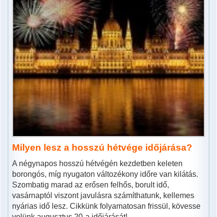
Milyen lesz a hosszú hétvége időjárása?
A négynapos hosszú hétvégén kezdetben keleten
borongós, míg nyugaton változékony időre van kilátás.
Szombatig marad az erősen felhős, borult idő,
vasárnaptól viszont javulásra számíthatunk, kellemes
nyárias idő lesz. Cikkünk folyamatosan frissül, kövesse
velünk augusztus 20-a időjárását!