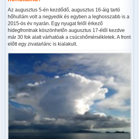
Az augusztus 5-én kezdődő, augusztus 16-áig tartó
hőhullám volt a negyedik és egyben a leghosszabb is a
2015-ös év nyarán. Egy nyugat felől érkező
hidegfrontnak köszönhetőn augusztus 17-étől kezdve
már 30 fok alatt várhatóak a csúcshőmérsékletek. A front
előtt egy zivatarlánc is kialakult.