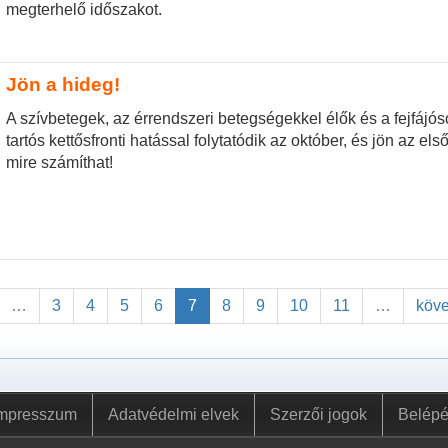
megterhelő időszakot.
Jön a hideg!
A szívbetegek, az érrendszeri betegségekkel élők és a fejfájó
tartós kettősfronti hatással folytatódik az október, és jön az el
mire számíthat!
…
3
4
5
6
7
8
9
10
11
…
köve
mpresszum
Adatvédelmi elvek
Szerzői jogok
Belép