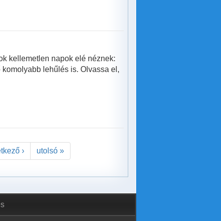
sok kellemetlen napok elé néznek:
ső komolyabb lehűlés is. Olvassa el,
tkező ›
utolsó »
és