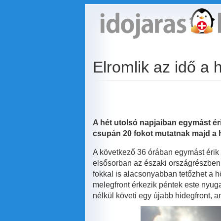
Ugrás
a
tartalomra
Elromlik az idő a 
A hét utolsó napjaiban egymást éri
csupán 20 fokot mutatnak majd a
A következő 36 órában egymást érik 
elsősorban az északi országrészben 
fokkal is alacsonyabban tetőzhet a 
melegfront érkezik péntek este nyugat
nélkül követi egy újabb hidegfront, 