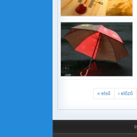
« első
‹ előző
I