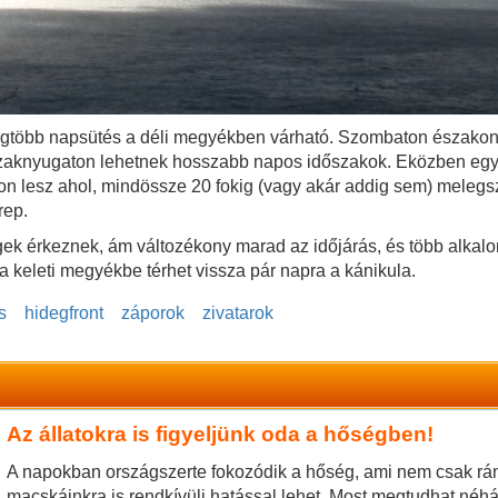
egtöbb napsütés a déli megyékben várható. Szombaton északon
szaknyugaton lehetnek hosszabb napos időszakok. Eközben egy
n lesz ahol, mindössze 20 fokig (vagy akár addig sem) melegsz
rep.
ek érkeznek, ám változékony marad az időjárás, és több alkalo
 a keleti megyékbe térhet vissza pár napra a kánikula.
s
hidegfront
záporok
zivatarok
Az állatokra is figyeljünk oda a hőségben!
A napokban országszerte fokozódik a hőség, ami nem csak rán
macskáinkra is rendkívüli hatással lehet. Most megtudhat néh