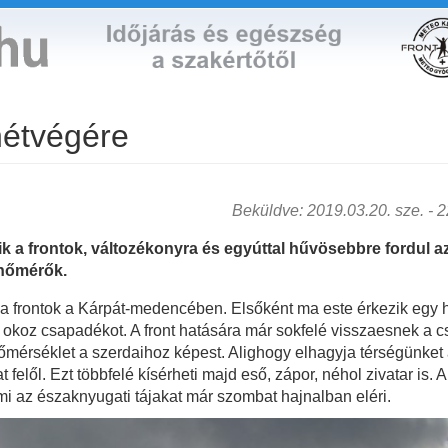
hétvégére
Beküldve: 2019.03.20. sze. - 22
k a frontok, változékonyra és egyúttal hűvösebbre fordul az
 hőmérők.
a frontok a Kárpát-medencében. Elsőként ma este érkezik egy h
okoz csapadékot. A front hatására már sokfelé visszaesnek a cs
hőmérséklet a szerdaihoz képest. Alighogy elhagyja térségünke
 felől. Ezt többfelé kísérheti majd eső, zápor, néhol zivatar is. 
ami az északnyugati tájakat már szombat hajnalban eléri.