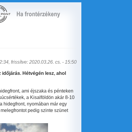
:34, frissítve: 2020.03.26. cs. - 15:50
 időjárás. Hétvégén lesz, ahol
idegfront, ami éjszaka és pénteken
úcsértékek, a Kisalföldön akár 8-10
t a hidegfront, nyomában már egy
A melegfrontot pedig szinte szünet