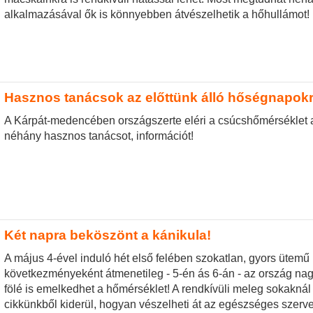
alkalmazásával ők is könnyebben átvészelhetik a hőhullámot!
Hasznos tanácsok az előttünk álló hőségnapok
A Kárpát-medencében országszerte eléri a csúcshőmérséklet a
néhány hasznos tanácsot, információt!
Két napra beköszönt a kánikula!
A május 4-ével induló hét első felében szokatlan, gyors ütemű
következményeként átmenetileg - 5-én ás 6-án - az ország nag
fölé is emelkedhet a hőmérséklet! A rendkívüli meleg sokaknál
cikkünkből kiderül, hogyan vészelheti át az egészséges szerv