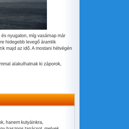
 és nyugaton, míg vasárnap már
re hidegebb levegő áramlik
ik majd az idő. A mostani hétvégén
mmal alakulhatnak ki záporok,
k, hanem kutyáinkra,
ány hasznos tanácsot, melyek