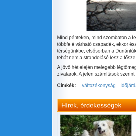
Mind pénteken, mind szombaton a l
többfelé várható csapadék, ekkor é
térségünkbe, elsősorban a Dunántúlo
tehát nem a strandolásé lesz a fősze
A jövő hét elején melegebb légtömeg
zivatarok. A jelen számítások szerint
Címkék:
változékonyság
időjárá
Hírek, érdekességek