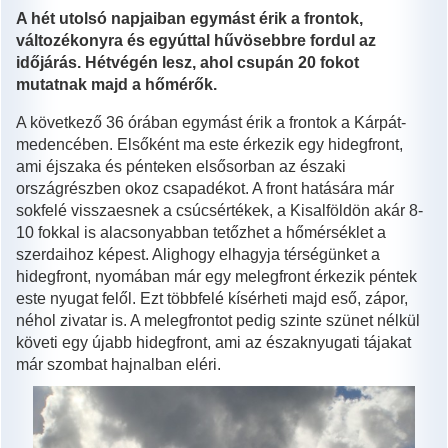
A hét utolsó napjaiban egymást érik a frontok,
változékonyra és egyúttal hűvösebbre fordul az
időjárás. Hétvégén lesz, ahol csupán 20 fokot
mutatnak majd a hőmérők.
A következő 36 órában egymást érik a frontok a Kárpát-
medencében. Elsőként ma este érkezik egy hidegfront,
ami éjszaka és pénteken elsősorban az északi
országrészben okoz csapadékot. A front hatására már
sokfelé visszaesnek a csúcsértékek, a Kisalföldön akár 8-
10 fokkal is alacsonyabban tetőzhet a hőmérséklet a
szerdaihoz képest. Alighogy elhagyja térségünket a
hidegfront, nyomában már egy melegfront érkezik péntek
este nyugat felől. Ezt többfelé kísérheti majd eső, zápor,
néhol zivatar is. A melegfrontot pedig szinte szünet nélkül
követi egy újabb hidegfront, ami az északnyugati tájakat
már szombat hajnalban eléri.