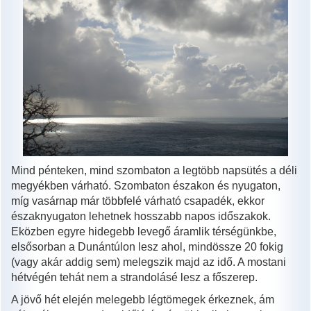
Mind pénteken, mind szombaton a legtöbb napsütés a déli
megyékben várható. Szombaton északon és nyugaton,
míg vasárnap már többfelé várható csapadék, ekkor
északnyugaton lehetnek hosszabb napos időszakok.
Eközben egyre hidegebb levegő áramlik térségünkbe,
elsősorban a Dunántúlon lesz ahol, mindössze 20 fokig
(vagy akár addig sem) melegszik majd az idő. A mostani
hétvégén tehát nem a strandolásé lesz a főszerep.
A jövő hét elején melegebb légtömegek érkeznek, ám