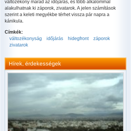
változékony marad az időjárás, és több alkalommal
alakulhatnak ki záporok, zivatarok. A jelen számítások
szerint a keleti megyékbe térhet vissza pár napra a
kánikula.
Címkék:
változékonyság
időjárás
hidegfront
záporok
zivatarok
Hírek, érdekességek