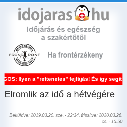
Ugrás
a
tartalomra
Ilyen a "rettenetes" fejfájás! És így segít a fr
Elromlik az idő a hétvégére
Beküldve: 2019.03.20. sze. - 22:34, frissítve: 2020.03.26.
cs. - 15:50