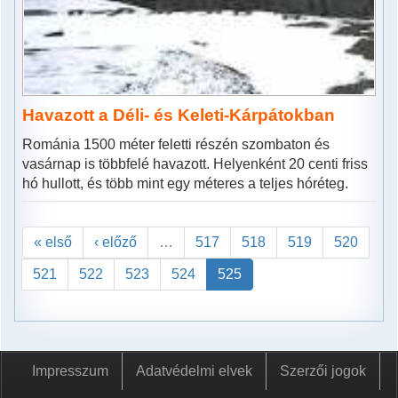
Havazott a Déli- és Keleti-Kárpátokban
Románia 1500 méter feletti részén szombaton és
vasárnap is többfelé havazott. Helyenként 20 centi friss
hó hullott, és több mint egy méteres a teljes hóréteg.
« első
‹ előző
…
517
518
519
520
521
522
523
524
525
Impresszum
Adatvédelmi elvek
Szerzői jogok