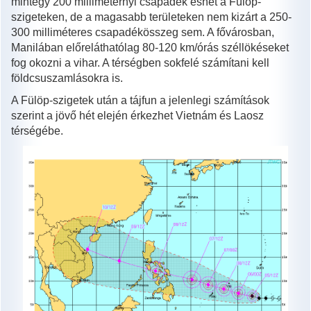
mintegy 200 milliméternyi csapadék eshet a Fülöp-
szigeteken, de a magasabb területeken nem kizárt a 250-
300 milliméteres csapadékösszeg sem. A fővárosban,
Manilában előreláthatólag 80-120 km/órás széllökéseket
fog okozni a vihar. A térségben sokfelé számítani kell
földcsuszamlásokra is.
A Fülöp-szigetek után a tájfun a jelenlegi számítások
szerint a jövő hét elején érkezhet Vietnám és Laosz
térségébe.