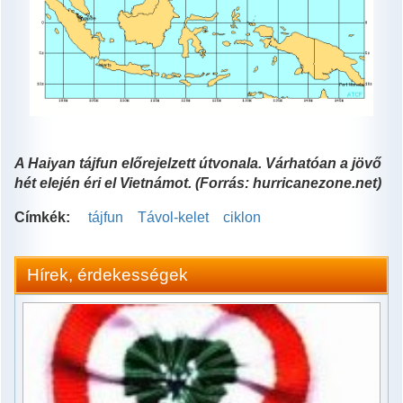
A Haiyan tájfun előrejelzett útvonala. Várhatóan a jövő
hét elején éri el Vietnámot. (Forrás: hurricanezone.net)
Címkék:
tájfun
Távol-kelet
ciklon
Hírek, érdekességek