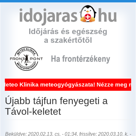
Ugrás
a
tartalomra
nika meteogyógyászata! Nézze meg miért!
Újabb tájfun fenyegeti a
Távol-keletet
Beküldve: 2020.02.13. cs. - 01:34, frissítve: 2020.03.10. k. -