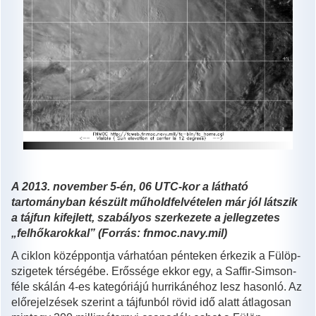
A 2013. november 5-én, 06 UTC-kor a látható
tartományban készült műholdfelvételen már jól látszik
a tájfun kifejlett, szabályos szerkezete a jellegzetes
„felhőkarokkal” (Forrás: fnmoc.navy.mil)
A ciklon középpontja várhatóan pénteken érkezik a Fülöp-
szigetek térségébe. Erőssége ekkor egy, a Saffir-Simson-
féle skálán 4-es kategóriájú hurrikánéhoz lesz hasonló. Az
előrejelzések szerint a tájfunból rövid idő alatt átlagosan