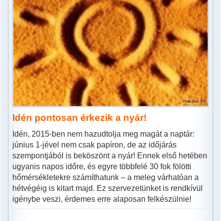
Idén pontosan érkezik a nyár!
Idén, 2015-ben nem hazudtolja meg magát a naptár:
június 1-jével nem csak papíron, de az időjárás
szempontjából is beköszönt a nyár! Ennek első hetében
ugyanis napos időre, és egyre többfelé 30 fok fölötti
hőmérsékletekre számíthatunk – a meleg várhatóan a
hétvégéig is kitart majd. Ez szervezetünket is rendkívül
igénybe veszi, érdemes erre alaposan felkészülnie!