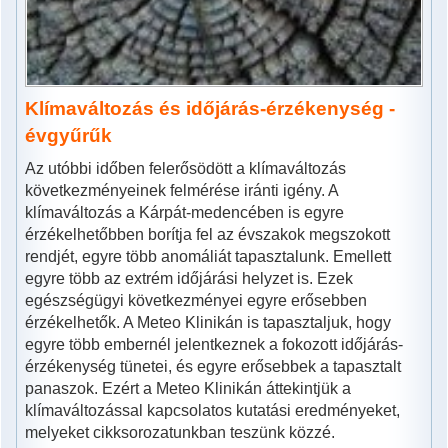
Klímaváltozás és időjárás-érzékenység -
évgyűrűk
Az utóbbi időben felerősödött a klímaváltozás
következményeinek felmérése iránti igény. A
klímaváltozás a Kárpát-medencében is egyre
érzékelhetőbben borítja fel az évszakok megszokott
rendjét, egyre több anomáliát tapasztalunk. Emellett
egyre több az extrém időjárási helyzet is. Ezek
egészségügyi következményei egyre erősebben
érzékelhetők. A Meteo Klinikán is tapasztaljuk, hogy
egyre több embernél jelentkeznek a fokozott időjárás-
érzékenység tünetei, és egyre erősebbek a tapasztalt
panaszok. Ezért a Meteo Klinikán áttekintjük a
klímaváltozással kapcsolatos kutatási eredményeket,
melyeket cikksorozatunkban teszünk közzé.