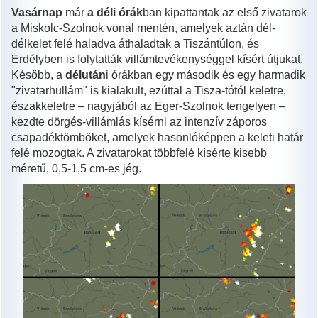
Vasárnap
már
a déli órák
ban kipattantak az első zivatarok
a Miskolc-Szolnok vonal mentén, amelyek aztán dél-
délkelet felé haladva áthaladtak a Tiszántúlon, és
Erdélyben is folytatták villámtevékenységgel kísért útjukat.
Később, a
délután
i órákban egy második és egy harmadik
"zivatarhullám" is kialakult, ezúttal a Tisza-tótól keletre,
északkeletre – nagyjából az Eger-Szolnok tengelyen –
kezdte dörgés-villámlás kísérni az intenzív záporos
csapadéktömböket, amelyek hasonlóképpen a keleti határ
felé mozogtak. A zivatarokat többfelé kísérte kisebb
méretű, 0,5-1,5 cm-es jég.