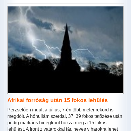
Afrikai forróság után 15 fokos lehűlés
Perzselően indult a július, 7-én több melegrekord is
megdőlt. A hőhullám szerdai, 37, 39 fokos tetőzése után
pedig markáns hidegfront hozza meg a 15 fokos
lehűlést. A front zivatarokkal jár, heves viharokra lehet