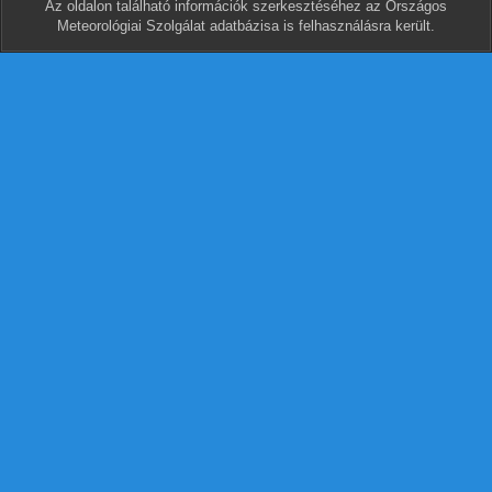
Az oldalon található információk szerkesztéséhez az Országos
Meteorológiai Szolgálat adatbázisa is felhasználásra került.