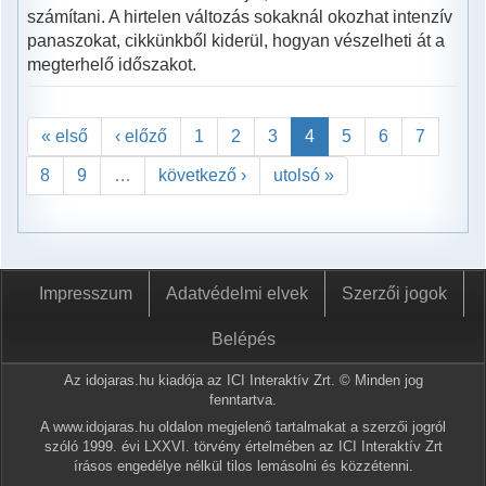
számítani. A hirtelen változás sokaknál okozhat intenzív
panaszokat, cikkünkből kiderül, hogyan vészelheti át a
megterhelő időszakot.
« első
‹ előző
1
2
3
4
5
6
7
8
9
…
következő ›
utolsó »
Impresszum
Adatvédelmi elvek
Szerzői jogok
Belépés
Az idojaras.hu kiadója az ICI Interaktív Zrt. © Minden jog
fenntartva.
A www.idojaras.hu oldalon megjelenő tartalmakat a szerzői jogról
szóló 1999. évi LXXVI. törvény értelmében az ICI Interaktív Zrt
írásos engedélye nélkül tilos lemásolni és közzétenni.