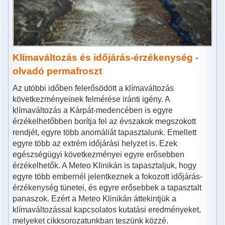
Klímaváltozás és időjárás-érzékenység -
olvadó permafroszt
Az utóbbi időben felerősödött a klímaváltozás
következményeinek felmérése iránti igény. A
klímaváltozás a Kárpát-medencében is egyre
érzékelhetőbben borítja fel az évszakok megszokott
rendjét, egyre több anomáliát tapasztalunk. Emellett
egyre több az extrém időjárási helyzet is. Ezek
egészségügyi következményei egyre erősebben
érzékelhetők. A Meteo Klinikán is tapasztaljuk, hogy
egyre több embernél jelentkeznek a fokozott időjárás-
érzékenység tünetei, és egyre erősebbek a tapasztalt
panaszok. Ezért a Meteo Klinikán áttekintjük a
klímaváltozással kapcsolatos kutatási eredményeket,
melyeket cikksorozatunkban teszünk közzé.