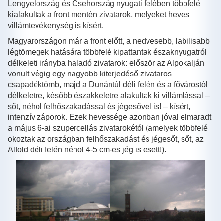
Lengyelország és Csehország nyugati felében többfelé
kialakultak a front mentén zivatarok, melyeket heves
villámtevékenység is kísért.
Magyarországon már a front előtt, a nedvesebb, labilisabb
légtömegek hatására többfelé kipattantak északnyugatról
délkeleti irányba haladó zivatarok: először az Alpokalján
vonult végig egy nagyobb kiterjedéső zivataros
csapadéktömb, majd a Dunántúl déli felén és a fővárostól
délkeletre, később északkeletre alakultak ki villámlással –
sőt, néhol felhőszakadással és jégesővel is! – kísért,
intenzív záporok. Ezek hevessége azonban jóval elmaradt
a május 6-ai szupercellás zivatarokétól (amelyek többfelé
okoztak az országban felhőszakadást és jégesőt, sőt, az
Alföld déli felén néhol 4-5 cm-es jég is esett!).