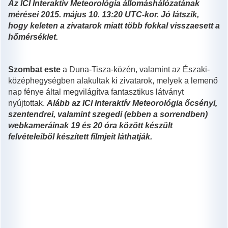
Az ICI Interaktív Meteorológia állomáshálózatának
mérései 2015. május 10. 13:20 UTC-kor. Jó látszik,
hogy keleten a zivatarok miatt több fokkal visszaesett a
hőmérséklet.
Szombat este
a Duna-Tisza-közén, valamint az Északi-
középhegységben alakultak ki zivatarok, melyek a lemenő
nap fénye által megvilágítva fantasztikus látványt
nyújtottak.
Alább az ICI Interaktív Meteorológia őcsényi,
szentendrei, valamint szegedi (ebben a sorrendben)
webkameráinak 19 és 20 óra között készült
felvételeiből készített filmjeit láthatják.