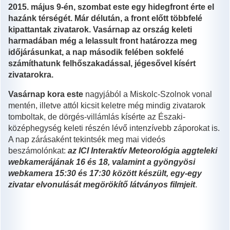
2015. május 9-én, szombat este egy hidegfront érte el
hazánk térségét. Már délután, a front előtt többfelé
kipattantak zivatarok. Vasárnap az ország keleti
harmadában még a lelassult front határozza meg
időjárásunkat, a nap második felében sokfelé
számíthatunk felhőszakadással, jégesővel kísért
zivatarokra.
Vasárnap kora este
nagyjából a Miskolc-Szolnok vonal
mentén, illetve attól kicsit keletre még mindig zivatarok
tomboltak, de dörgés-villámlás kísérte az Északi-
középhegység keleti részén lévő intenzívebb záporokat is.
A nap zárásaként tekintsék meg mai videós
beszámolónkat:
az ICI Interaktív Meteorológia aggteleki
webkamerájának 16 és 18, valamint a gyöngyösi
webkamera 15:30 és 17:30 között készült, egy-egy
zivatar elvonulását megörökítő látványos filmjeit
.