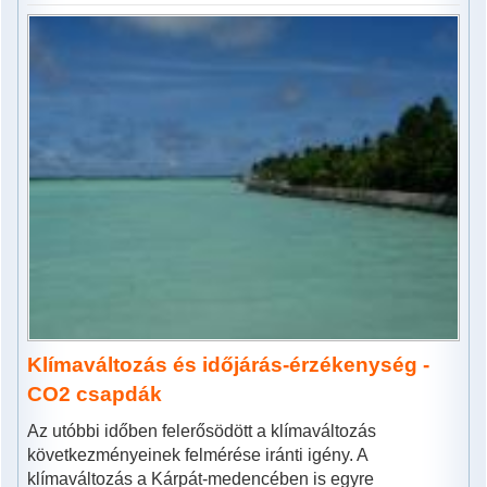
Klímaváltozás és időjárás-érzékenység -
CO2 csapdák
Az utóbbi időben felerősödött a klímaváltozás
következményeinek felmérése iránti igény. A
klímaváltozás a Kárpát-medencében is egyre