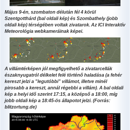
Május 9-én, szombaton délután fél 4 körül
Szentgotthárd (bal oldali kép) és Szombathely (jobb
oldali kép) térségében voltak zivatarok. Az ICI Interaktív
Meteorológia webkameráinak képei.
A villámtérképen jól megfigyelhető a zivatarcellák
északnyugatról délkelet felé történő haladása (a fehér
kereszt jelzi a "legutóbbi" villámot, illetve minél
pirosabb a kereszt, annál régebbi a villám)
.
A bal oldali
kép a helyi idő szerint 17:15, a középső a 18:00, míg
jobb oldali kép a 18:45
-ös állapotot jelzi. (Forrás:
blitzortung.de)