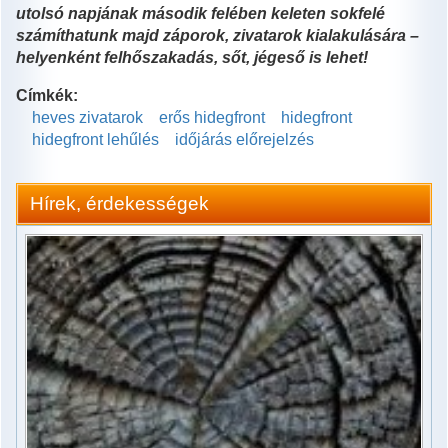
utolsó napjának második felében keleten sokfelé
számíthatunk majd záporok, zivatarok kialakulására –
helyenként felhőszakadás, sőt, jégeső is lehet!
Címkék:
heves zivatarok
erős hidegfront
hidegfront
hidegfront lehűlés
időjárás előrejelzés
Hírek, érdekességek