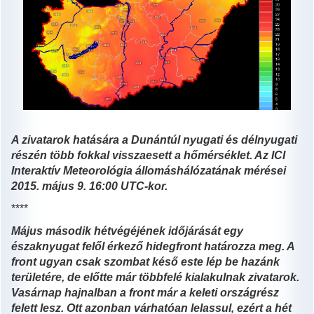
A zivatarok hatására a Dunántúl nyugati és délnyugati
részén több fokkal visszaesett a hőmérséklet.
Az ICI
Interaktív Meteorológia állomáshálózatának mérései
2015. május 9. 16:00 UTC-kor.
****
Május második hétvégéjének időjárását egy
északnyugat felől érkező hidegfront határozza meg. A
front ugyan csak szombat késő este lép be hazánk
területére, de előtte már többfelé kialakulnak zivatarok.
Vasárnap hajnalban a front már a keleti országrész
felett lesz. Ott azonban várhatóan lelassul, ezért a hét