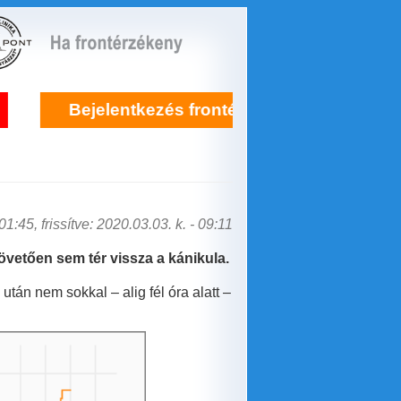
zés frontérzékenység kezelésére itt!
Ú
1:45, frissítve: 2020.03.03. k. - 09:11
követően sem tér vissza a kánikula.
után nem sokkal – alig fél óra alatt –