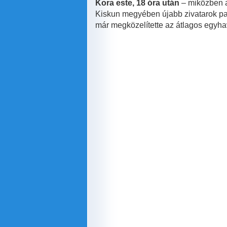
Kora este, 18 óra után
– miközben a
Kiskun megyében újabb zivatarok patt
már megközelítette az átlagos egyh