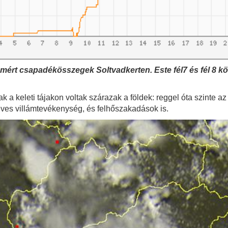
al mért csapadékösszegek Soltvadkerten. Este fél7 és fél 8 k
k a keleti tájakon voltak szárazak a földek: reggel óta szinte 
eves villámtevékenység, és felhőszakadások is.