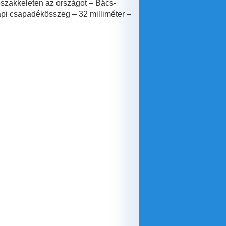
szakkeleten az országot – Bács-
napi csapadékösszeg – 32 milliméter –