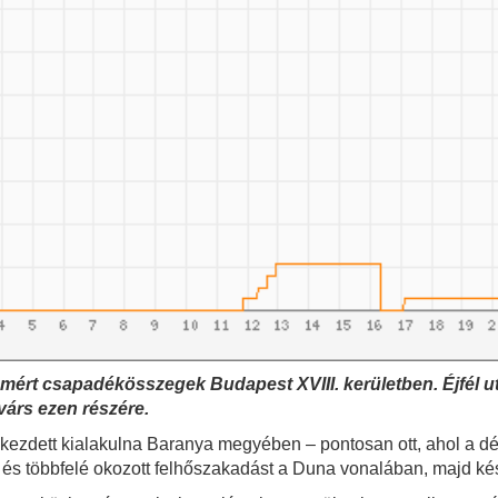
al mért csapadékösszegek Budapest XVIII. kerületben. Éjfél u
várs ezen részére.
kezdett kialakulna Baranya megyében – pontosan ott, ahol a dél
tt, és többfelé okozott felhőszakadást a Duna vonalában, majd 