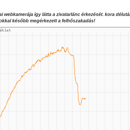
tai webkamerája így látta a zivatarlánc érkezését. kora délut
okkal később megérkezett a felhőszakadás!