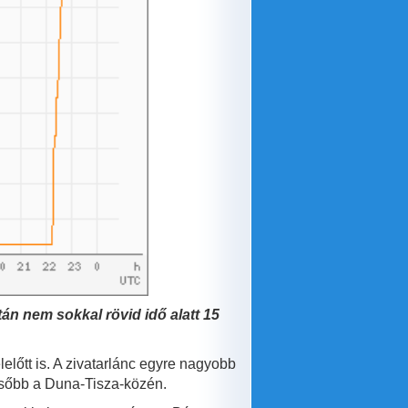
tán nem sokkal rövid idő alatt 15
előtt is. A zivatarlánc egyre nagyobb
később a Duna-Tisza-közén.