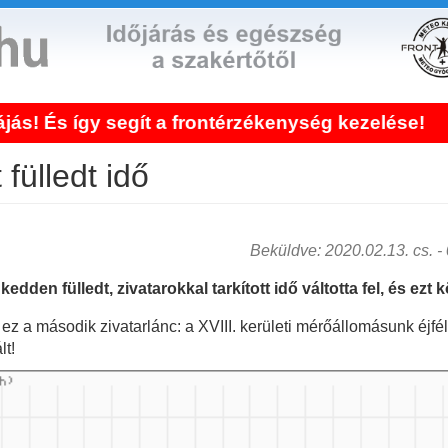
 frontérzékenység kezelése!
Bejelentke
 fülledt idő
Beküldve: 2020.02.13. cs. - 0
den fülledt, zivatarokkal tarkított idő váltotta fel, és ezt 
 ez a második zivatarlánc: a XVIII. kerületi mérőállomásunk éjfél 
lt!