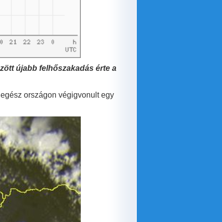
özött újabb felhőszakadás érte a
az egész országon végigvonult egy