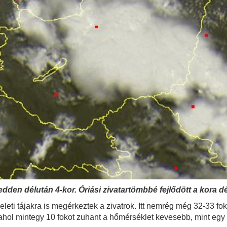
dden délután 4-kor. Óriási zivatartömbbé fejlődött a kora dé
eleti tájakra is megérkeztek a zivatrok. Itt nemrég még 32-33 fo
 ahol mintegy 10 fokot zuhant a hőmérséklet kevesebb, mint egy ó