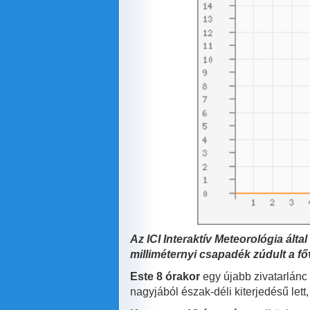
Az ICI Interaktív Meteorológia ált
milliméternyi csapadék zúdult a fő
Este 8 órakor
egy újabb zivatarlánc 
nagyjából észak-déli kiterjedésű le