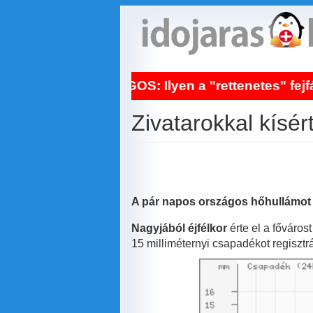
Ugrás
a
tartalomra
S: Ilyen a "rettenetes" fejfájás! És így segít a
Zivatarokkal kísért
A pár napos országos hőhullámot ked
Nagyjából éjfélkor
érte el a fővárost
15 milliméternyi csapadékot regisztrá