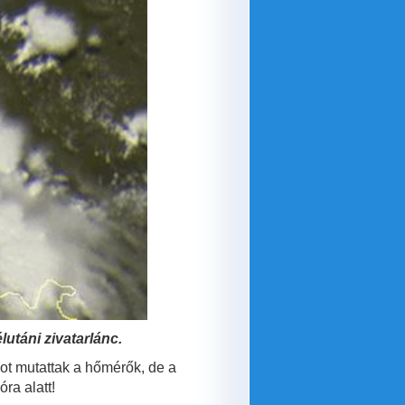
lutáni zivatarlánc.
kot mutattak a hőmérők, de a
ra alatt!