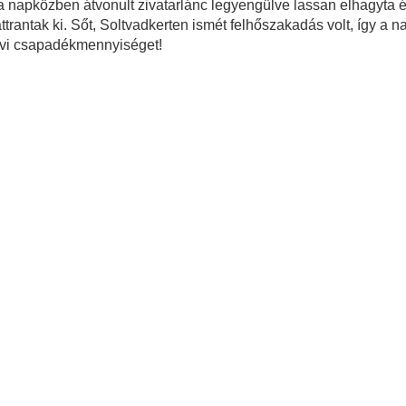
 napközben átvonult zivatarlánc legyengülve lassan elhagyta é
rantak ki. Sőt, Soltvadkerten ismét felhőszakadás volt, így a 
avi csapadékmennyiséget!