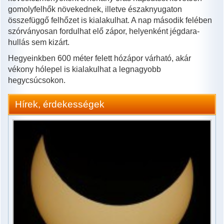
gomolyfelhők növekednek, illetve északnyugaton
összefüggő felhőzet is kialakulhat. A nap második felében
szórványosan fordulhat elő zápor, helyenként jégdara-
hullás sem kizárt.
Hegyeinkben 600 méter felett hózápor várható, akár
vékony hólepel is kialakulhat a legnagyobb
hegycsúcsokon.
Hírek, érdekességek