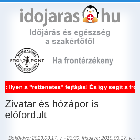
Ugrás
a
tartalomra
tenetes" fejfájás! És így segít a frontérzékenys
Zivatar és hózápor is
előfordult
Beküldve: 2019.03.17. v. - 23:39, frissítve: 2019.03.17. v. -