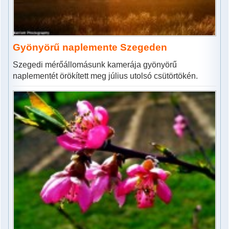
Gyönyörű naplemente Szegeden
Szegedi mérőállomásunk kamerája gyönyörű
naplementét örökített meg július utolsó csütörtökén.