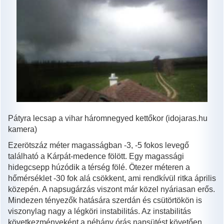
Pátyra lecsap a vihar háromnegyed kettőkor (idojaras.hu
kamera)
Ezerötszáz méter magasságban -3, -5 fokos levegő
található a Kárpát-medence fölött. Egy magassági
hidegcsepp húzódik a térség fölé. Ötezer méteren a
hőmérséklet -30 fok alá csökkent, ami rendkívül ritka április
közepén. A napsugárzás viszont már közel nyáriasan erős.
Mindezen tényezők hatására szerdán és csütörtökön is
viszonylag nagy a légköri instabilitás. Az instabilitás
következményeként a néhány órás napsütést követően