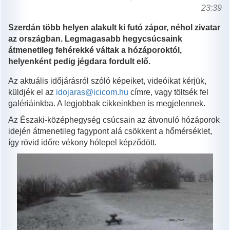
23:39
Szerdán több helyen alakult ki futó zápor, néhol zivatar
az országban. Legmagasabb hegycsúcsaink
átmenetileg fehérekké váltak a hózáporoktól,
helyenként pedig jégdara fordult elő.
Az aktuális időjárásról szóló képeiket, videóikat kérjük,
küldjék el az
idojaras@icicom.hu
címre, vagy töltsék fel
galériáinkba. A legjobbak cikkeinkben is megjelennek.
Az Északi-középhegység csúcsain az átvonuló hózáporok
idején átmenetileg fagypont alá csökkent a hőmérséklet,
így rövid időre vékony hólepel képződött.