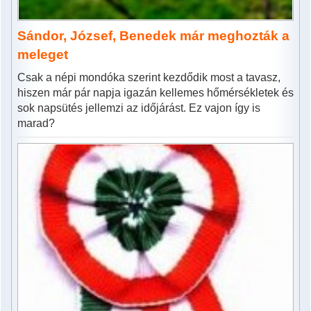
Sándor, József, Benedek már meghozták a
meleget
Csak a népi mondóka szerint kezdődik most a tavasz,
hiszen már pár napja igazán kellemes hőmérsékletek és
sok napsütés jellemzi az időjárást. Ez vajon így is
marad?