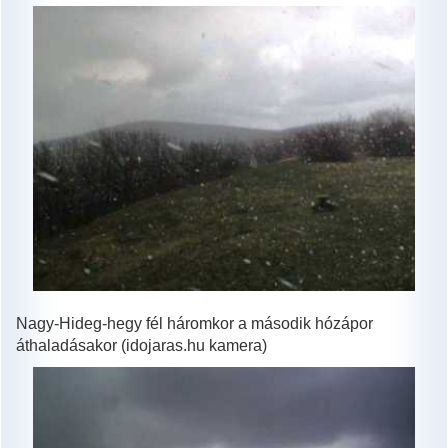
Nagy-Hideg-hegy fél háromkor a második hózápor
áthaladásakor (idojaras.hu kamera)