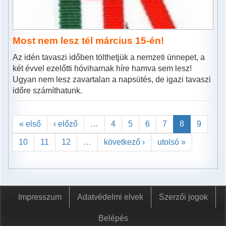
Most nem lesz tél március 15-én!
Az idén tavaszi időben tölthetjük a nemzeti ünnepet, a
két évvel ezelőtti hóviharnak híre hamva sem lesz!
Ugyan nem lesz zavartalan a napsütés, de igazi tavaszi
időre számíthatunk.
« első
‹ előző
…
4
5
6
7
8
9
10
11
12
…
következő ›
utolsó »
Impresszum
Adatvédelmi elvek
Szerzői jogok
Belépés