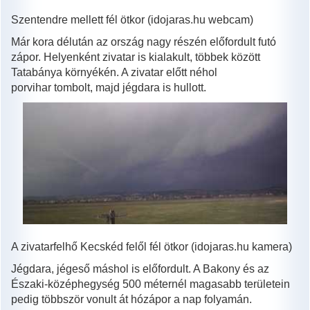
Szentendre mellett fél ötkor (idojaras.hu webcam)
Már kora délután az ország nagy részén előfordult futó
zápor. Helyenként zivatar is kialakult, többek között
Tatabánya környékén. A zivatar előtt néhol
porvihar tombolt, majd jégdara is hullott.
A zivatarfelhő Kecskéd felől fél ötkor (idojaras.hu kamera)
Jégdara, jégeső máshol is előfordult. A Bakony és az
Északi-középhegység 500 méternél magasabb területein
pedig többször vonult át hózápor a nap folyamán.