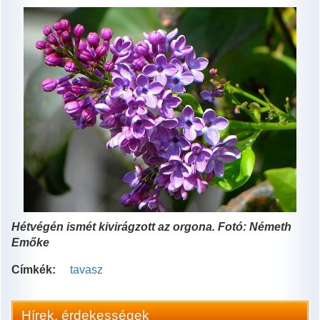
Hétvégén ismét kivirágzott az orgona. Fotó: Németh
Emőke
Címkék:
tavasz
Hírek, érdekességek