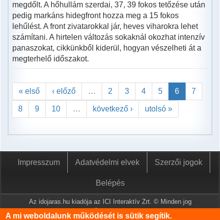
megdőlt. A hőhullám szerdai, 37, 39 fokos tetőzése után
pedig markáns hidegfront hozza meg a 15 fokos
lehűlést. A front zivatarokkal jár, heves viharokra lehet
számítani. A hirtelen változás sokaknál okozhat intenzív
panaszokat, cikkünkből kiderül, hogyan vészelheti át a
megterhelő időszakot.
« első
‹ előző
…
2
3
4
5
6
7
8
9
10
…
következő ›
utolsó »
Impresszum
Adatvédelmi elvek
Szerzői jogok
Belépés
Az idojaras.hu kiadója az ICI Interaktív Zrt. © Minden jog
fenntartva.
A mi weboldalunk működését is sütik segítik.