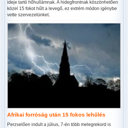
ideje tartó hőhullámnak. A hidegfrontnak köszönhetően
közel 15 fokot hűlt a levegő, ez extrém módon igénybe
vette szervezetünket.
Afrikai forróság után 15 fokos lehűlés
Perzselően indult a július, 7-én több melegrekord is