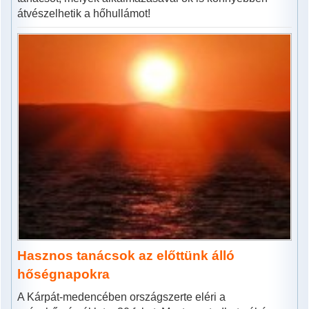
átvészelhetik a hőhullámot!
Hasznos tanácsok az előttünk álló
hőségnapokra
A Kárpát-medencében országszerte eléri a