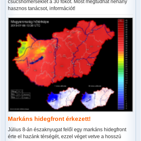
csúcshőmérséklet a 30 fokot. Most megtudhat néhány
hasznos tanácsot, információt!
Markáns hidegfront érkezett!
Július 8-án északnyugat felől egy markáns hidegfront
érte el hazánk térségét, ezzel véget vetve a hosszú