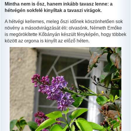
Mintha nem is ősz, hanem inkább tavasz lenne: a
hétvégén sokfelé kinyíltak a tavaszi virágok.
A hétvégi kellemes, meleg őszi időnek köszönhetően sok
növény a másodvirágzását éli: olvasónk, Németh Emőke
is megörökítette Kőbányán készült fényképén, hogy többek
között az orgona is kinyílt az előző héten.