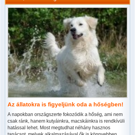
Az állatokra is figyeljünk oda a hőségben!
A napokban országszerte fokozódik a hőség, ami nem
csak ránk, hanem kutyáinkra, macskáinkra is rendkívüli
hatással lehet. Most megtudhat néhány hasznos
tanácsot, melyek alkalmazásával ők is könnyebben