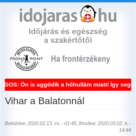
Ugrás
a
tartalomra
 is aggódik a hőhullám miatt! Így segít a fron
Vihar a Balatonnál
Beküldve: 2020.02.13. cs. - 01:45, frissítve: 2020.03.02. h. -
14:44