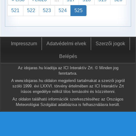
521
522
523
524
525
Impresszum
Adatvédelmi elvek
Szerzői jogok
Belépés
Az idojaras.hu kiadója az ICI Interaktív Zrt. © Minden jog
fenntartva.
A www.idojaras.hu oldalon megjelenő tartalmakat a szerzői jogról
szóló 1999. évi LXXVI. törvény értelmében az ICI Interaktív Zrt
írásos engedélye nélkül tilos lemásolni és közzétenni.
Az oldalon található információk szerkesztéséhez az Országos
Meteorológiai Szolgálat adatbázisa is felhasználásra került.