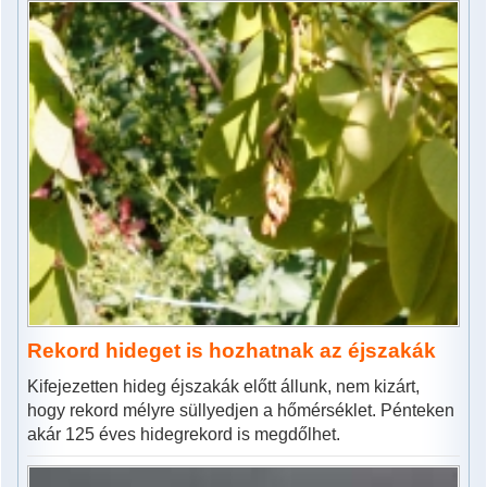
Rekord hideget is hozhatnak az éjszakák
Kifejezetten hideg éjszakák előtt állunk, nem kizárt,
hogy rekord mélyre süllyedjen a hőmérséklet. Pénteken
akár 125 éves hidegrekord is megdőlhet.