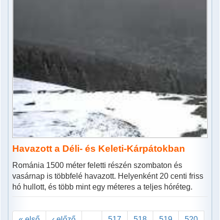
Havazott a Déli- és Keleti-Kárpátokban
Románia 1500 méter feletti részén szombaton és
vasárnap is többfelé havazott. Helyenként 20 centi friss
hó hullott, és több mint egy méteres a teljes hóréteg.
« első
‹ előző
…
517
518
519
520