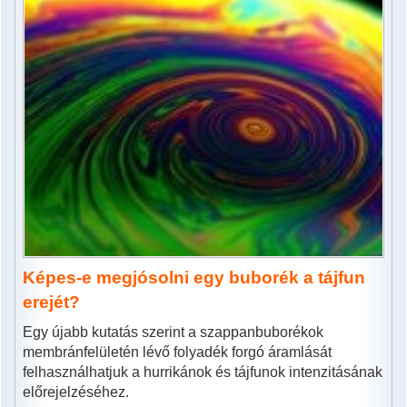
Képes-e megjósolni egy buborék a tájfun
erejét?
Egy újabb kutatás szerint a szappanbuborékok
membránfelületén lévő folyadék forgó áramlását
felhasználhatjuk a hurrikánok és tájfunok intenzitásának
előrejelzéséhez.