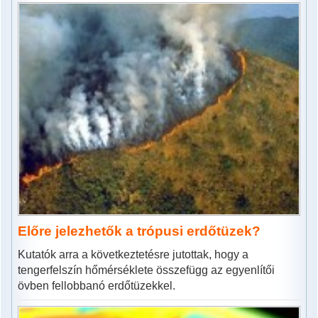
Előre jelezhetők a trópusi erdőtüzek?
Kutatók arra a következtetésre jutottak, hogy a
tengerfelszín hőmérséklete összefügg az egyenlítői
övben fellobbanó erdőtüzekkel.