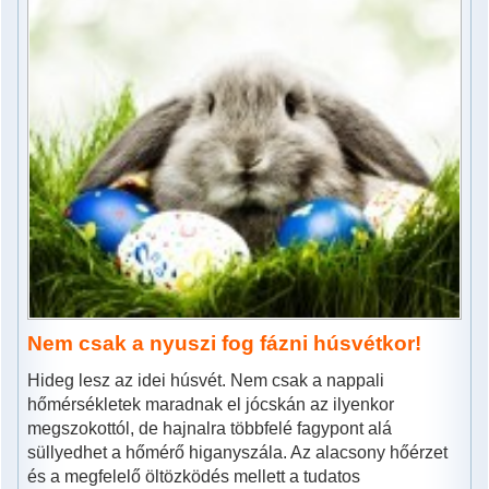
Nem csak a nyuszi fog fázni húsvétkor!
Hideg lesz az idei húsvét. Nem csak a nappali
hőmérsékletek maradnak el jócskán az ilyenkor
megszokottól, de hajnalra többfelé fagypont alá
süllyedhet a hőmérő higanyszála. Az alacsony hőérzet
és a megfelelő öltözködés mellett a tudatos