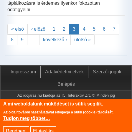
táplálkozásra is érdemes ilyenkor fokozottan
odafigyelni.
« első
‹ előző
1
2
3
4
5
6
7
8
9
…
következő ›
utolsó »
Impresszum
Adatvédelmi elvek
Szerzői jogok
Belépés
Az idojaras.hu kiadója az ICI Interaktív Zrt. © Minden jog
fenntartva.
A mi weboldalunk működését is sütik segítik.
A www.idojaras.hu oldalon megjelenő tartalmakat a szerzői jogról
Az oldal további használatával elfogadja a sütik (cookie) tárolását.
szóló 1999. évi LXXVI. törvény értelmében az ICI Interaktív Zrt
Tudjon meg többet…
írásos engedélye nélkül tilos lemásolni és közzétenni.
Az oldalon található információk szerkesztéséhez az Országos
Rendben!
Elutasítás
Meteorológiai Szolgálat adatbázisa is felhasználásra került.