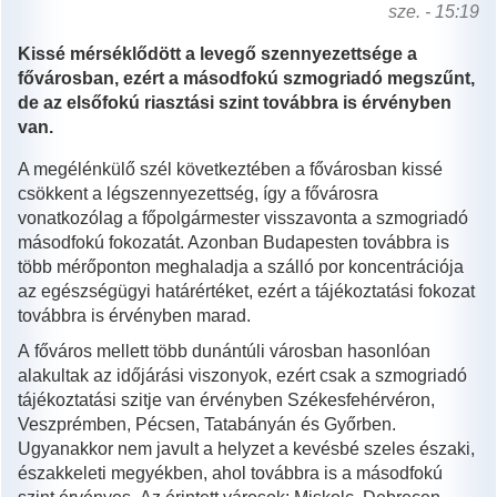
sze. - 15:19
Kissé mérséklődött a levegő szennyezettsége a
fővárosban, ezért a másodfokú szmogriadó megszűnt,
de az elsőfokú riasztási szint továbbra is érvényben
van.
A megélénkülő szél következtében a fővárosban kissé
csökkent a légszennyezettség, így a fővárosra
vonatkozólag a főpolgármester visszavonta a szmogriadó
másodfokú fokozatát. Azonban Budapesten továbbra is
több mérőponton meghaladja a szálló por koncentrációja
az egészségügyi határértéket, ezért a tájékoztatási fokozat
továbbra is érvényben marad.
A főváros mellett több dunántúli városban hasonlóan
alakultak az időjárási viszonyok, ezért csak a szmogriadó
tájékoztatási szitje van érvényben Székesfehérvéron,
Veszprémben, Pécsen, Tatabányán és Győrben.
Ugyanakkor nem javult a helyzet a kevésbé szeles északi,
északkeleti megyékben, ahol továbbra is a másodfokú