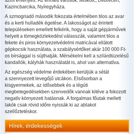
szint érvényes. Az érintett városok: Miskolc, Debrecen,
Kazincbarcika, Nyíregyháza.
A szmogriadó második fokozata értelmében tilos az avar
és a kerti hulladék égetése. A lakosságot az érintett
településeken emellett felkérik, hogy a saját gépjárművek
helyett a tömegközlekedést válasszák, valamint tilos a
fekete és piros környezetvédelmi matricával ellátott
gépkocsik használata, a szabálysértőket akár 100 000 Ft-
os bírsággal is sújthatják. Mérsékelni kell a szilárdtüzelésű
kandallók, kályhák használatát is, ahol van alternatíva.
Az egészség védelme érdekében kerüljük a sétát
a szennyezett levegőjű utcákon. Elsősorban a
kisgyermekek, az idősebbek és a légúti
megbetegedésekben szenvedők vannak kitéve a fokozott
negatív környezeti hatásnak. A forgalmas főutak mellett
lakók csak rövid időre nyissák ki az ablakot
szellőztetéskor.
Hírek, érdekességek