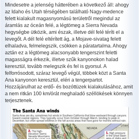
Mindesetre a jelenség hátterében a következő áll: ahogy
az Idaho és Utah térségében található Nagy-medence
felett kialakult magasnyomású területről megindul az
áramlás az óceán felé, a légtömeg a Sierra Nevada
hegységbe ütközik, ami észak, illetve dél felé téríti el a
levegőt. A dél felé eltérített ág, a Mojave-sivatag felett
elhaladva, felmelegszik, csökken a páratartalma. Ahogy
aztán ez a légtömeg alacsonyabb tengerszint feletti
magasságra érkezik, illetve szűk kanyonokon halad
keresztül, tovább melegszik és fel is gyorsul. A
felforrósodott, száraz levegő végül, többek közt a Santa
Ana kanyonon keresztül, eléri a tengerpartot.
Hozzájárulhat az erdő- és bozóttüzek kialakulásához, amit
a nem ritkán 100 km/órát meghaladó széllökések könnyen
terjesztenek.