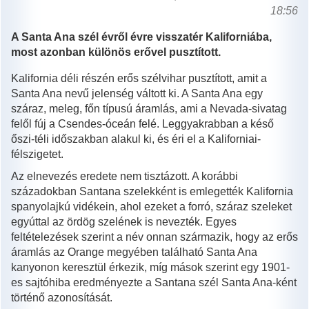
18:56
A Santa Ana szél évről évre visszatér Kaliforniába,
most azonban különös erővel pusztított.
Kalifornia déli részén erős szélvihar pusztított, amit a
Santa Ana nevű jelenség váltott ki. A Santa Ana egy
száraz, meleg, főn típusú áramlás, ami a Nevada-sivatag
felől fúj a Csendes-óceán felé. Leggyakrabban a késő
őszi-téli időszakban alakul ki, és éri el a Kaliforniai-
félszigetet.
Az elnevezés eredete nem tisztázott. A korábbi
századokban Santana szelekként is emlegették Kalifornia
spanyolajkú vidékein, ahol ezeket a forró, száraz szeleket
egyúttal az ördög szelének is nevezték. Egyes
feltételezések szerint a név onnan származik, hogy az erős
áramlás az Orange megyében található Santa Ana
kanyonon keresztül érkezik, míg mások szerint egy 1901-
es sajtóhiba eredményezte a Santana szél Santa Ana-ként
történő azonosítását.