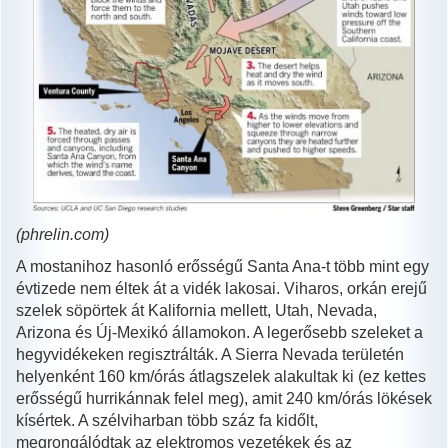
(phrelin.com)
A mostanihoz hasonló erősségű Santa Ana-t több mint egy
évtizede nem éltek át a vidék lakosai. Viharos, orkán erejű
szelek söpörtek át Kalifornia mellett, Utah, Nevada,
Arizona és Új-Mexikó államokon. A legerősebb szeleket a
hegyvidékeken regisztrálták. A Sierra Nevada területén
helyenként 160 km/órás átlagszelek alakultak ki (ez kettes
erősségű hurrikánnak felel meg), amit 240 km/órás lökések
kísértek. A szélviharban több száz fa kidőlt,
megrongálódtak az elektromos vezetékek és az