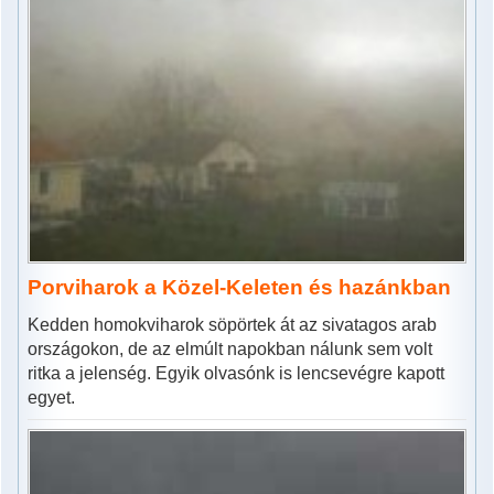
Porviharok a Közel-Keleten és hazánkban
Kedden homokviharok söpörtek át az sivatagos arab
országokon, de az elmúlt napokban nálunk sem volt
ritka a jelenség. Egyik olvasónk is lencsevégre kapott
egyet.