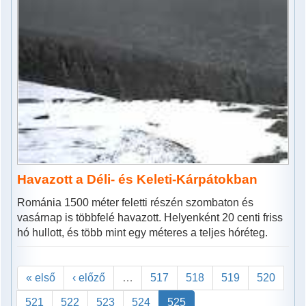
Havazott a Déli- és Keleti-Kárpátokban
Románia 1500 méter feletti részén szombaton és
vasárnap is többfelé havazott. Helyenként 20 centi friss
hó hullott, és több mint egy méteres a teljes hóréteg.
« első
‹ előző
…
517
518
519
520
521
522
523
524
525