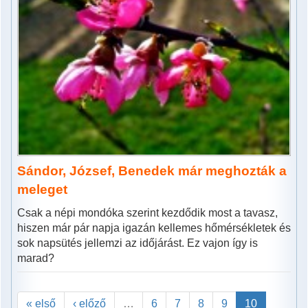
Sándor, József, Benedek már meghozták a
meleget
Csak a népi mondóka szerint kezdődik most a tavasz,
hiszen már pár napja igazán kellemes hőmérsékletek és
sok napsütés jellemzi az időjárást. Ez vajon így is
marad?
« első
‹ előző
…
6
7
8
9
10