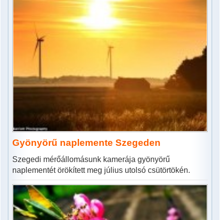
Gyönyörű naplemente Szegeden
Szegedi mérőállomásunk kamerája gyönyörű
naplementét örökített meg július utolsó csütörtökén.