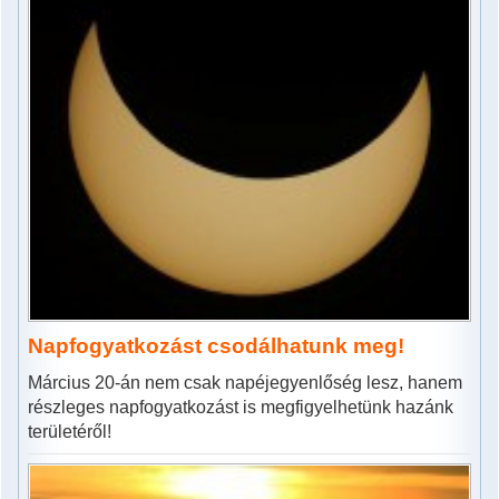
Napfogyatkozást csodálhatunk meg!
Március 20-án nem csak napéjegyenlőség lesz, hanem
részleges napfogyatkozást is megfigyelhetünk hazánk
területéről!