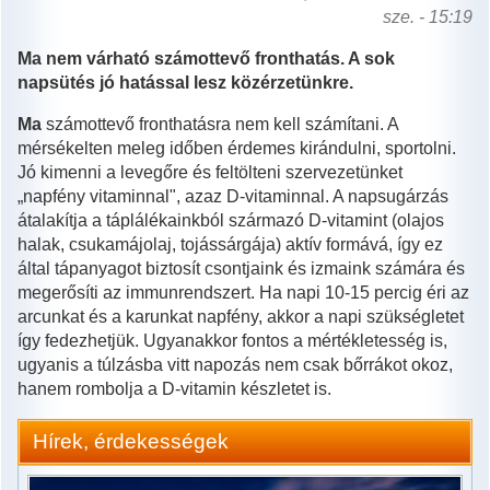
sze. - 15:19
Ma nem várható számottevő fronthatás. A sok
napsütés jó hatással lesz közérzetünkre.
Ma
számottevő fronthatásra nem kell számítani. A
mérsékelten meleg időben érdemes kirándulni, sportolni.
Jó kimenni a levegőre és feltölteni szervezetünket
„napfény vitaminnal", azaz D-vitaminnal. A napsugárzás
átalakítja a táplálékainkból származó D-vitamint (olajos
halak, csukamájolaj, tojássárgája) aktív formává, így ez
által tápanyagot biztosít csontjaink és izmaink számára és
megerősíti az immunrendszert. Ha napi 10-15 percig éri az
arcunkat és a karunkat napfény, akkor a napi szükségletet
így fedezhetjük. Ugyanakkor fontos a mértékletesség is,
ugyanis a túlzásba vitt napozás nem csak bőrrákot okoz,
hanem rombolja a D-vitamin készletet is.
Hírek, érdekességek