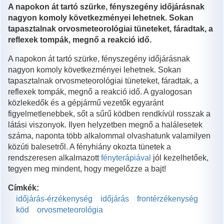
A napokon át tartó szürke, fényszegény időjárásnak
nagyon komoly következményei lehetnek. Sokan
tapasztalnak orvosmeteorológiai tüneteket, fáradtak, a
reflexek tompák, megnő a reakció idő.
A napokon át tartó szürke, fényszegény időjárásnak
nagyon komoly következményei lehetnek. Sokan
tapasztalnak orvosmeteorológiai tüneteket, fáradtak, a
reflexek tompák, megnő a reakció idő. A gyalogosan
közlekedők és a gépjármű vezetők egyaránt
figyelmetlenebbek, sőt a sűrű ködben rendkívül rosszak a
látási viszonyok. Ilyen helyzetben megnő a halálesetek
száma, naponta több alkalommal olvashatunk valamilyen
közúti balesetről. A fényhiány okozta tünetek a
rendszeresen alkalmazott
fényterápiával
jól kezelhetőek,
tegyen meg mindent, hogy megelőzze a bajt!
Címkék:
időjárás-érzékenység
időjárás
frontérzékenység
köd
orvosmeteorológia