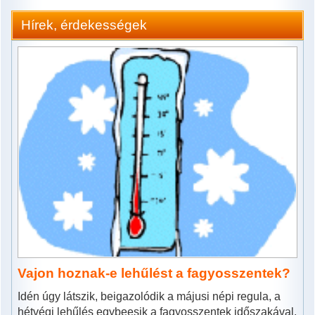
Hírek, érdekességek
Vajon hoznak-e lehűlést a fagyosszentek?
Idén úgy látszik, beigazolódik a májusi népi regula, a
hétvégi lehűlés egybeesik a fagyosszentek időszakával.