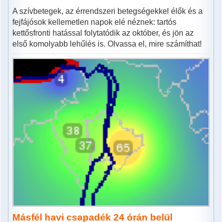
A szívbetegek, az érrendszeri betegségekkel élők és a
fejfájósok kellemetlen napok elé néznek: tartós
kettősfronti hatással folytatódik az október, és jön az
első komolyabb lehűlés is. Olvassa el, mire számíthat!
Másfél havi csapadék 24 órán belül