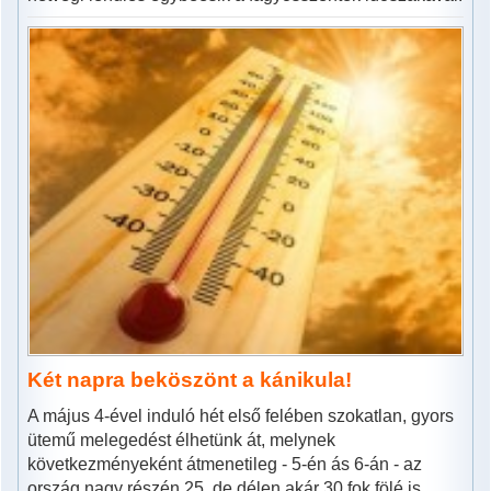
Két napra beköszönt a kánikula!
A május 4-ével induló hét első felében szokatlan, gyors
ütemű melegedést élhetünk át, melynek
következményeként átmenetileg - 5-én ás 6-án - az
ország nagy részén 25, de délen akár 30 fok fölé is