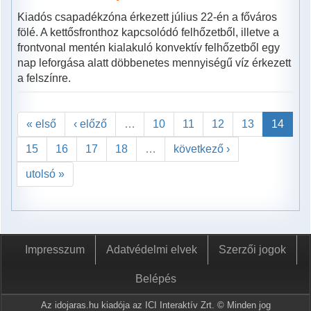
Kiadós csapadékzóna érkezett július 22-én a főváros
fölé. A kettősfronthoz kapcsolódó felhőzetből, illetve a
frontvonal mentén kialakuló konvektív felhőzetből egy
nap leforgása alatt döbbenetes mennyiségű víz érkezett
a felszínre.
« első
‹ előző
…
10
11
12
13
14
15
16
17
18
…
következő ›
utolsó »
Impresszum
Adatvédelmi elvek
Szerzői jogok
Belépés
Az idojaras.hu kiadója az ICI Interaktív Zrt. © Minden jog