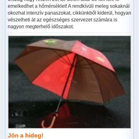
emelkedhet a hőmérséklet! A rendkívüli meleg sokaknál
okozhat intenzív panaszokat, cikkünkből kiderül, hogyan
vészelheti át az egészséges szervezet számára is
nagyon megterhelő időszakot.
Jön a hideg!