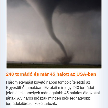
240 tornádó és már 45 halott az USA-ban
Három egymást követő napon tombolt ítéletidő az
Egyesült Államokban. Ez alatt mintegy 240 tornádót
jelentettek, amelyek már legalább 45 halálos áldozattal
jártak. A viharos időszak minden idők legnagyobb
tornádókitörései közé tartozik.