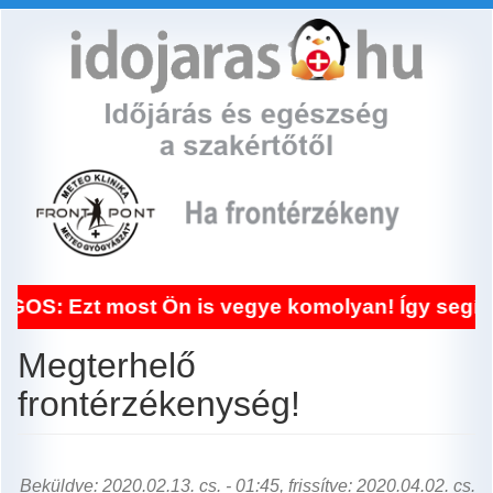
Ugrás
a
tartalomra
 most Ön is vegye komolyan! Így segített a fro
Megterhelő
frontérzékenység!
Beküldve: 2020.02.13. cs. - 01:45, frissítve: 2020.04.02. cs.