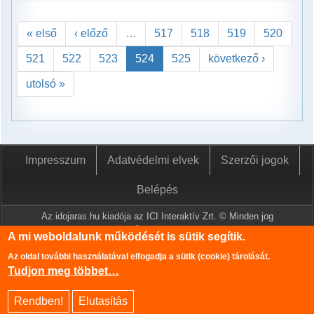
« első
‹ előző
…
517
518
519
520
521
522
523
524
525
következő ›
utolsó »
Impresszum
Adatvédelmi elvek
Szerzői jogok
Belépés
Az idojaras.hu kiadója az ICI Interaktív Zrt. © Minden jog
fenntartva.
A mi weboldalunk működését is sütik segítik.
A www.idojaras.hu oldalon megjelenő tartalmakat a szerzői jogról
Az oldal további használatával elfogadja a sütik (cookie) tárolását.
szóló 1999. évi LXXVI. törvény értelmében az ICI Interaktív Zrt
Tudjon meg többet…
írásos engedélye nélkül tilos lemásolni és közzétenni.
Az oldalon található információk szerkesztéséhez az Országos
Rendben!
Elutasítás
Meteorológiai Szolgálat adatbázisa is felhasználásra került.