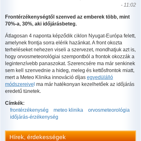
- 11:02
Frontérzékenységtől szenved az emberek több, mint
70%-a, 30%, aki időjárásbeteg.
Átlagosan 4 naponta képződik ciklon Nyugat-Európa felett,
amelynek frontja sorra elérik hazánkat. A front okozta
terheléseket nehezen viseli a szervezet, mondhatjuk azt is,
hogy orvosmeteorológiai szempontból a frontok okozzák a
legintenzívebb panaszokat. Szerencsére ma már senkinek
sem kell szenvednie a hideg, meleg és kettősfrontok miatt,
mert a Meteo Klinika innováció díjas
egyedülálló
módszereive
l
ma már hatékonyan kezelhetőek az időjárás
eredetű tünetek.
Címkék:
frontérzékenység
meteo klinika
orvosmeteorológia
időjárás-érzékenység
Hírek, érdekességek