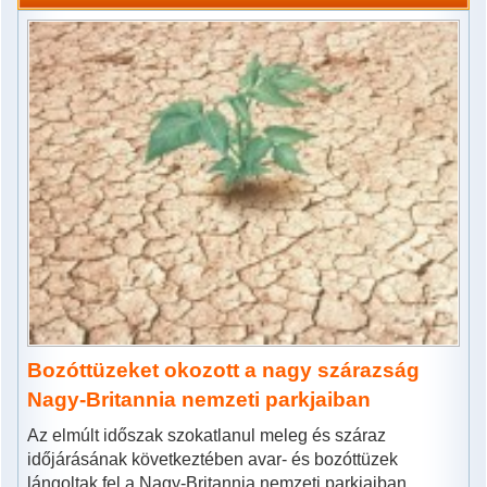
Bozóttüzeket okozott a nagy szárazság
Nagy-Britannia nemzeti parkjaiban
Az elmúlt időszak szokatlanul meleg és száraz
időjárásának következtében avar- és bozóttüzek
lángoltak fel a Nagy-Britannia nemzeti parkjaiban.