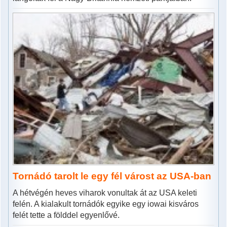
Tornádó tarolt le egy fél várost az USA-ban
A hétvégén heves viharok vonultak át az USA keleti
felén. A kialakult tornádók egyike egy iowai kisváros
felét tette a földdel egyenlővé.