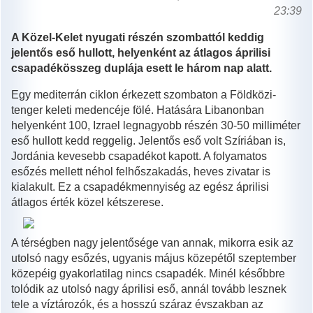
23:39
A Közel-Kelet nyugati részén szombattól keddig
jelentős eső hullott, helyenként az átlagos áprilisi
csapadékösszeg duplája esett le három nap alatt.
Egy mediterrán ciklon érkezett szombaton a Földközi-
tenger keleti medencéje fölé. Hatására Libanonban
helyenként 100, Izrael legnagyobb részén 30-50 milliméter
eső hullott kedd reggelig. Jelentős eső volt Szíriában is,
Jordánia kevesebb csapadékot kapott. A folyamatos
esőzés mellett néhol felhőszakadás, heves zivatar is
kialakult. Ez a csapadékmennyiség az egész áprilisi
átlagos érték közel kétszerese.
A térségben nagy jelentősége van annak, mikorra esik az
utolsó nagy esőzés, ugyanis május közepétől szeptember
közepéig gyakorlatilag nincs csapadék. Minél későbbre
tolódik az utolsó nagy áprilisi eső, annál tovább lesznek
tele a víztározók, és a hosszú száraz évszakban az