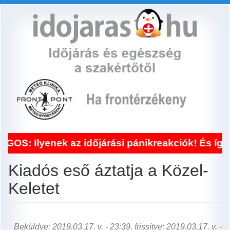
Ugrás
a
tartalomra
enek az időjárási pánikreakciók! És így segít a
Kiadós eső áztatja a Közel-
Keletet
Beküldve: 2019.03.17. v. - 23:39, frissítve: 2019.03.17. v. -