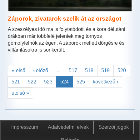
Záporok, zivatarok szelik át az országot
A szeszélyes idő ma is folytatódott, és a kora délutáni
órákban már többfelé jelentek meg tornyos
gomolyfelhők az égen. A záporok mellett dörgésre és
villámlásokra is sor került.
« első
‹ előző
…
517
518
519
520
521
522
523
524
525
következő ›
utolsó »
Impresszum
Adatvédelmi elvek
Szerzői jogok