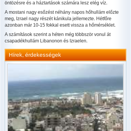
öntözésre és a háztartások számára lesz elég víz.
A mostani nagy esőzést néhány napos hőhullám előzte
meg, Izrael nagy részét kánikula jellemezte. Hétfőre
azonban már 10-15 fokkal esett vissza a hőmérséklet.
A számítások szerint a héten még többször vonul át
csapadékhullám Libanonon és Izraelen.
Hírek, érdekességek