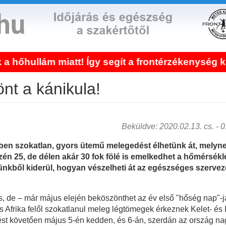
! Így segít a frontérzékenység kezelése!
nt a kánikula!
Beküldve: 2020.02.13. cs. - 01
lében szokatlan, gyors ütemű melegedést élhetünk át, mely
szén 25, de délen akár 30 fok fölé is emelkedhet a hőmérsékl
ünkből kiderül, hogyan vészelheti át az egészséges szerve
is, de – már május elején beköszönthet az év első "hőség nap"-j
s Afrika felől szokatlanul meleg légtömegek érkeznek Kelet- és 
ést követően május 5-én kedden, és 6-án, szerdán az ország na