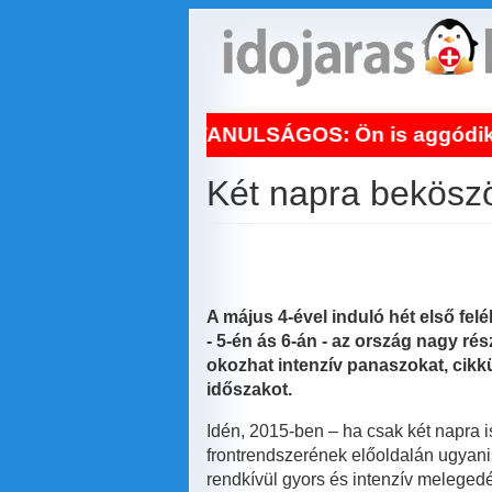
Ugrás
a
tartalomra
API TANULSÁGOS: Ön is aggódik a hőhullám miatt
Két napra beköszö
A május 4-ével induló hét első fe
- 5-én ás 6-án - az ország nagy ré
okozhat intenzív panaszokat, cikk
időszakot.
Idén, 2015-ben – ha csak két napra 
frontrendszerének előoldalán ugyani
rendkívül gyors és intenzív meleged