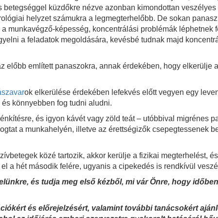
s betegséggel küzdőkre nézve azonban kimondottan veszélyes i
rológiai helyzet számukra a legmegterhelőbb. De sokan panas
a munkavégző-képesség, koncentrálási problémák léphetnek fel
gyelni a feladatok megoldására, kevésbé tudnak majd koncentrál
z előbb említett panaszokra, annak érdekében, hogy elkerülje a
ászavar
ok elkerülése érdekében lefekvés előtt vegyen egy leve
 és könnyebben fog tudni aludni.
kítésre, és igyon kávét vagy zöld teát – utóbbival migrénes pana
ologtat a munkahelyén, illetve az érettségizők csepegtessenek 
vbetegek közé tartozik, akkor kerülje a fizikai megterhelést, é
el a hét második felére, ugyanis a cipekedés is rendkívül veszé
elünkre, és tudja meg első kézből, mi vár Önre, hogy időben
ókért és előrejelzésért, valamint további tanácsokért ajánlo