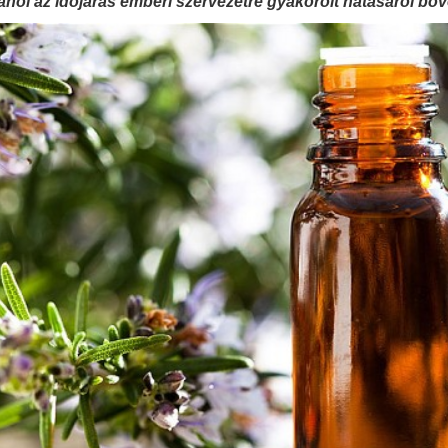
ahol az időjárás emberi szervezetre gyakorolt hatásáról bő