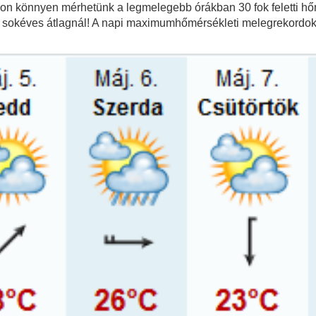
on könnyen mérhetünk a legmelegebb órákban 30 fok feletti hőmé
a sokéves átlagnál! A napi maximumhőmérsékleti melegrekordok