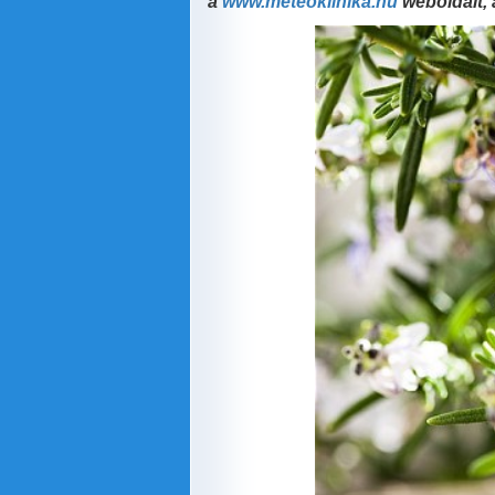
a
www.meteoklinika.hu
weboldalt, 