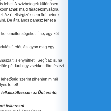
s lehet! A szívbetegek különösen
zkodhatnak majd fáradékonyságra,
. Az érettségizők sem örülhetnek:
ni. De általános panasz lehet a
 kellemetlenségeket. Íme, egy-két
ndulás fürdőt, és igyon meg egy
szait is enyhítheti. Segít az is, ha
belőle például egy zsebkendőre és ezt
s lehetőség szerint pihenjen minél
lyes lehet!
 felkészülhessen az Önt érintő,
tt felkeresni