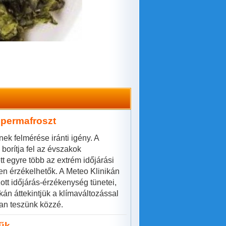
 permafroszt
ek felmérése iránti igény. A
orítja fel az évszakok
t egyre több az extrém időjárási
n érzékelhetők. A Meteo Klinikán
ott időjárás-érzékenység tünetei,
án áttekintjük a klímaváltozással
an teszünk közzé.
rűk