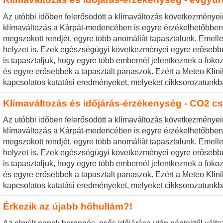
Az utóbbi időben felerősödött a klímaváltozás következményein
klímaváltozás a Kárpát-medencében is egyre érzékelhetőbben b
megszokott rendjét, egyre több anomáliát tapasztalunk. Emellet
helyzet is. Ezek egészségügyi következményei egyre erősebbe
is tapasztaljuk, hogy egyre több embernél jelentkeznek a fokoz
és egyre erősebbek a tapasztalt panaszok. Ezért a Meteo Klinik
kapcsolatos kutatási eredményeket, melyeket cikksorozatunkb
Klímaváltozás és időjárás-érzékenység - CO2 c
Az utóbbi időben felerősödött a klímaváltozás következményein
klímaváltozás a Kárpát-medencében is egyre érzékelhetőbben b
megszokott rendjét, egyre több anomáliát tapasztalunk. Emellet
helyzet is. Ezek egészségügyi következményei egyre erősebbe
is tapasztaljuk, hogy egyre több embernél jelentkeznek a fokoz
és egyre erősebbek a tapasztalt panaszok. Ezért a Meteo Klinik
kapcsolatos kutatási eredményeket, melyeket cikksorozatunkb
Érkezik az újabb hőhullám?!