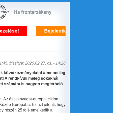
Bejelentkezés frontérzékenység kezelésére it
:45, frissítve: 2020.02.27. cs. - 14:28
nek következményeként átmenetileg
et! A rendkívüli meleg sokaknál
zet számára is nagyon megterhelő
a. Az északnyugat-európai ciklon
Közép-Európába. Ez azt jelenti, hogy
gy részén 25 fölé emelkedik a