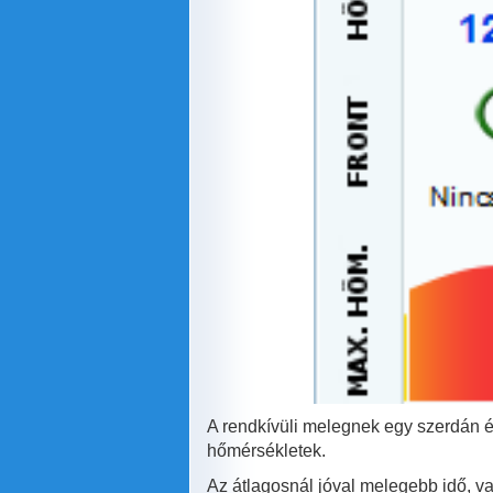
A rendkívüli melegnek egy szerdán ér
hőmérsékletek.
Az átlagosnál jóval melegebb idő, v