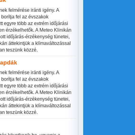
ek felmérése iránti igény. A
orítja fel az évszakok
t egyre több az extrém időjárási
n érzékelhetők. A Meteo Klinikán
ott időjárás-érzékenység tünetei,
án áttekintjük a klímaváltozással
an teszünk közzé.
sapdák
ek felmérése iránti igény. A
orítja fel az évszakok
t egyre több az extrém időjárási
n érzékelhetők. A Meteo Klinikán
ott időjárás-érzékenység tünetei,
án áttekintjük a klímaváltozással
an teszünk közzé.