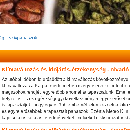
ég
szívpanaszok
Klímaváltozás és időjárás-érzékenység - olvadó
Az utóbbi időben felerősödött a klímaváltozás következményein
klímaváltozás a Kárpát-medencében is egyre érzékelhetőbben b
megszokott rendjét, egyre több anomáliát tapasztalunk. Emellet
helyzet is. Ezek egészségügyi következményei egyre erősebbe
is tapasztaljuk, hogy egyre több embernél jelentkeznek a fokoz
és egyre erősebbek a tapasztalt panaszok. Ezért a Meteo Klinik
kapcsolatos kutatási eredményeket, melyeket cikksorozatunkb
Klímaváltozás és időjárás-érzékenység - évgyű