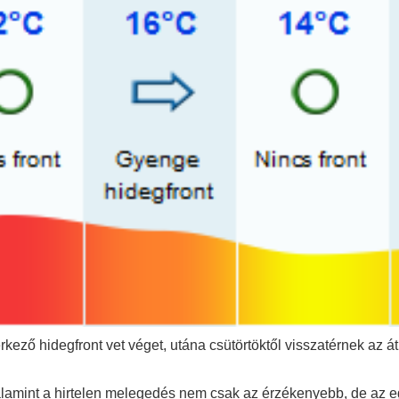
kező hidegfront vet véget, utána csütörtöktől visszatérnek az 
alamint a hirtelen melegedés nem csak az érzékenyebb, de az e