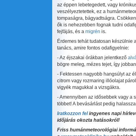
az éppen lebetegedett, vagy króniku
veszélyeztetettek, ez a humánmeteo
tompaságra, bágyadtságra. Csökken 
ők is nehezebben fognak tudni odafi
fejfájás, és a
migrén
is.
Érdemes tehát tudatosan készülnie a
tanács, amire fontos odafigyelnie:
- Az éjszakai órákban jelentkező
alv
bögre meleg, mézes tejet, így jobban
- Fektessen nagyobb hangsúlyt az élén
citrom vagy rozmaring illóolajat pár
vigyék magukkal a vizsgákra.
- Amennyiben az idősebbek vagy a szí
többet! A bevásárlást pedig halassza 
Iratkozzon fel
ingyenes napi hírlev
időjárás okozta hatásokról!
Friss humánmeteorológiai informáci