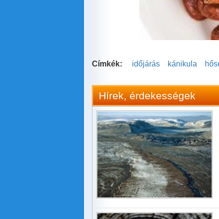
Címkék:
időjárás
kánikula
hős
Hírek, érdekességek