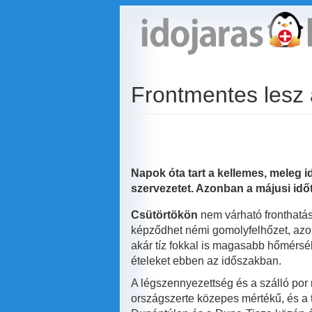
Ugrás
a
tartalomra
Frontmentes lesz 
Napok óta tart a kellemes, meleg id
szervezetet. Azonban a májusi időt
Csütörtökön
nem várható fronthatás
képződhet némi gomolyfelhőzet, azo
akár tíz fokkal is magasabb hőmérsék
ételeket ebben az időszakban.
A légszennyezettség és a szálló po
országszerte közepes mértékű, és a 