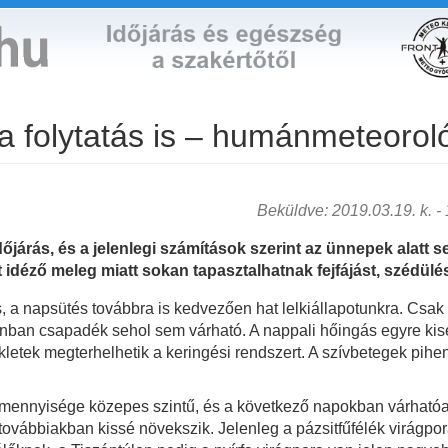
a folytatás is – humánmeteorol
Beküldve: 2019.03.19. k. - 1
őjárás, és a jelenlegi számítások szerint az ünnepek alatt s
 idéző meleg miatt sokan tapasztalhatnak fejfájást, szédülé
, a napsütés továbbra is kedvezően hat lelkiállapotunkra. Csa
nban csapadék sehol sem várható. A nappali hőingás egyre kise
letek megterhelhetik a keringési rendszert. A szívbetegek pihen
r mennyisége közepes szintű, és a következő napokban várhatóa
továbbiakban kissé növekszik. Jelenleg a pázsitfűfélék virágpo