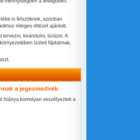
obb mennyiségben a levegőben.
elébe is felszöknek, azonban
khoz réteges öltözet ajánlott.
ervezni, kirándulni, túrázni. A
környezetében ízületi fájdalmak,
aszt.
vannak a jegesmedvék
ró hiánya komolyan veszélyezteti a