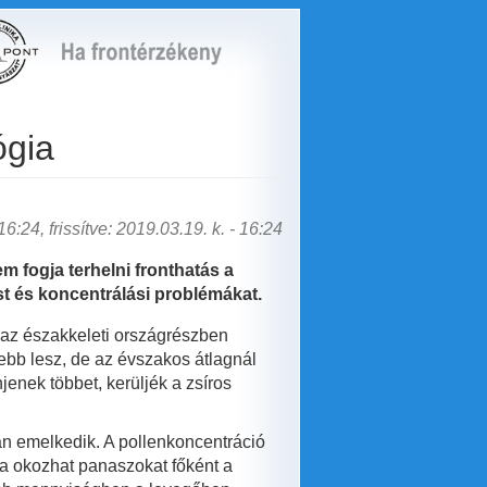
ógia
6:24, frissítve: 2019.03.19. k. - 16:24
em fogja terhelni fronthatás a
st és koncentrálási problémákat.
k az északkeleti országrészben
bb lesz, de az évszakos átlagnál
jenek többet, kerüljék a zsíros
n emelkedik. A pollenkoncentráció
ra okozhat panaszokat főként a