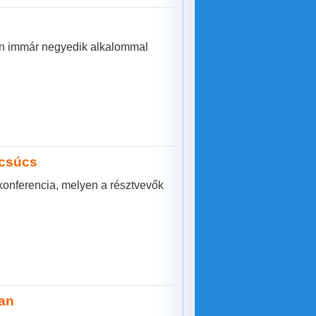
rán immár negyedik alkalommal
acsúcs
onferencia, melyen a résztvevők
an