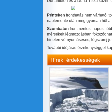
Dunántúlon és a Duna-Tisza közén é
Pénteken
fronthatás nem várható, t
naplemente után még gyorsan hűl a le
Szombaton
frontmentes, napos, több
mérsékelt légmozgásban fokozódhatna
hirtelen vérnyomásesés, légszomj je
További időjárás-érzékenységgel ka
Hírek, érdekességek