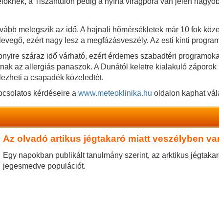
lőknek, a Tiszántúlon pedig a nyírfa virágpora van jelen nagy
ovább melegszik az idő. A hajnali hőmérsékletek már 10 fok köz
vegő, ezért nagy lesz a megfázásveszély. Az esti kinti programo
nyire száraz idő várható, ezért érdemes szabadtéri programokat t
k az allergiás panaszok. A Dunától keletre kialakuló záporok 
lezheti a csapadék közeledtét.
pcsolatos kérdéseire a
www.meteoklinika.hu
oldalon kaphat vál
Az olvadó artikus jégtakaró miatt veszélyben 
Egy napokban publikált tanulmány szerint, az arktikus jégtaka
jegesmedve populációt.