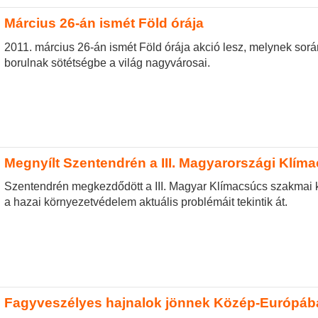
Március 26-án ismét Föld órája
2011. március 26-án ismét Föld órája akció lesz, melynek so
borulnak sötétségbe a világ nagyvárosai.
Megnyílt Szentendrén a III. Magyarországi Klím
Szentendrén megkezdődött a III. Magyar Klímacsúcs szakmai k
a hazai környezetvédelem aktuális problémáit tekintik át.
Fagyveszélyes hajnalok jönnek Közép-Európáb